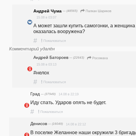
Андрей Чума
— (48565)
Палкан Шариков
15.08 в 03:07
А может зашли купить самогонки, а женщина 
оказалась вооружена?
#
!
Пожаловаться
Комментарий удалён
Андрей Батороев
— (22643)
Росомаха
15.08 в 03:13
#нелох
#
!
Пожаловаться
Град
— (37949)
14.08 в 22:19
Иду спать. Ударов опять не будет.
#
!
Пожаловаться
Денисов
— (16049)
14.08 в 22:12
В поселке Желанное наши окружили 3 бригады