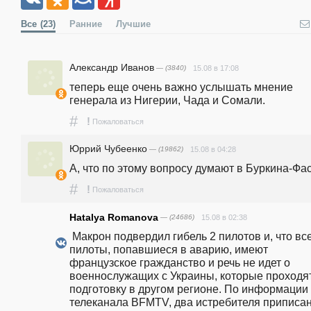
Все
(23)
Ранние
Лучшие
Александр Иванов
— (3840)
15.08 в 17:08
теперь еще очень важно услышать мнение 
генерала из Нигерии, Чада и Сомали.
#
!
Пожаловаться
Юррий Чубеенко
— (19862)
15.08 в 04:28
А, что по этому вопросу думают в Буркина-Фа
#
!
Пожаловаться
Hatalya Romanova
— (24686)
15.08 в 02:38
 Макрон подвердил гибель 2 пилотов и, что все 
пилоты, попавшиеся в аварию, имеют 
французское гражданство и речь не идет о 
военнослужащих с Украины, которые проходят
подготовку в другом регионе. По информации 
телеканала BFMTV, два истребителя приписан