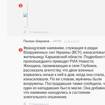
#
!
Пожаловаться
Палкан Шариков
— (38799)
15.08 в 02:19
Французские наемники, служащие в рядах 
Вооруженных сил Украины (ВСУ), изнасиловал
жительницу Харьковской области. Подробности
произошедшего приводит РИА Новости.                                                                    
Женщина, проживающая в селе Глубокое, 
рассказала агентству, что двое военных 
ворвались ночью к ней в дом, когда она спала, 
изнасиловали. По ее словам, мужчины были 
вооружены. Пострадавшая также сообщила, чт
один из нападавших был в маске. Она добавил
что наемники находились в состоянии 
алкогольного опьянения. 
#
!
Пожаловаться