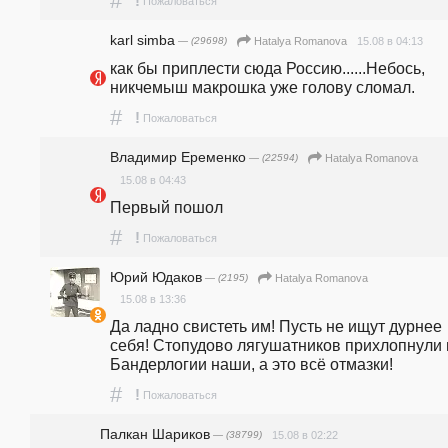
#
!
Пожаловаться
karl simba
— (29698)
15.08 в 04:13
Hatalya Romanova
как бы приплести сюда Россию......Небось, 
никчемыш макрошка уже голову сломал.
#
!
Пожаловаться
Владимир Еременко
— (22594)
Hatalya Romanova
15.08 в 04:43
Первый пошол 
#
!
Пожаловаться
Юрий Юдаков
— (2195)
Hatalya Romanova
15.08 в 13:36
Да ладно свистеть им! Пусть не ищут дурнее 
себя! Стопудово лягушатников прихлопнули в
Бандерлогии наши, а это всё отмазки!
#
!
Пожаловаться
Палкан Шариков
— (38799)
15.08 в 02:22