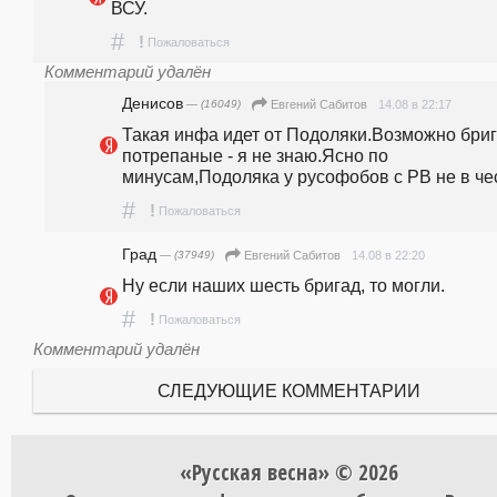
ВСУ.
#
!
Пожаловаться
Комментарий удалён
Денисов
— (16049)
14.08 в 22:17
Евгений Сабитов
Такая инфа идет от Подоляки.Возможно бриг
потрепаные - я не знаю.Ясно по 
минусам,Подоляка у русофобов с РВ не в че
#
!
Пожаловаться
Град
— (37949)
14.08 в 22:20
Евгений Сабитов
Ну если наших шесть бригад, то могли.
#
!
Пожаловаться
Комментарий удалён
СЛЕДУЮЩИЕ КОММЕНТАРИИ
«Русская весна» © 2026