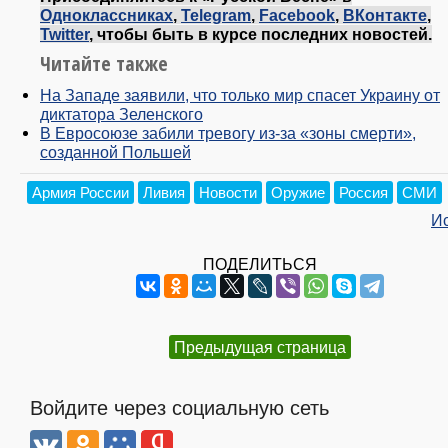
Одноклассниках
,
Telegram
,
Facebook
,
ВКонтакте
,
Twitter
, чтобы быть в курсе последних новостей.
Читайте также
На Западе заявили, что только мир спасет Украину от
диктатора Зеленского
В Евросоюзе забили тревогу из-за «зоны смерти»,
созданной Польшей
Армия России
Ливия
Новости
Оружие
Россия
СМИ
И
ПОДЕЛИТЬСЯ
Предыдущая страница
Войдите через социальную сеть