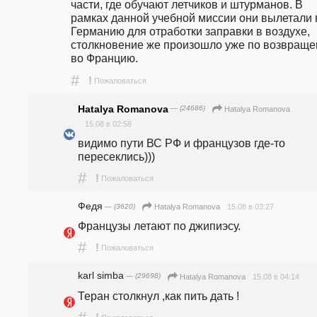
части, где обучают летчиков и штурманов. В 
рамках данной учебной миссии они вылетали в
Германию для отработки заправки в воздухе, 
столкновение же произошло уже по возвраще
во Францию.
#
!
Пожаловаться
Hatalya Romanova
— (24686)
Hatalya Romanova
15.08 в 02:58
видимо пути ВС РФ и французов где-то 
пересеклись)))
#
!
Пожаловаться
Федя
— (3620)
15.08 в 03:27
Hatalya Romanova
Французы летают по джипиэсу.
#
!
Пожаловаться
karl simba
— (29698)
15.08 в 04:14
Hatalya Romanova
Теран столкнул ,как пить дать !