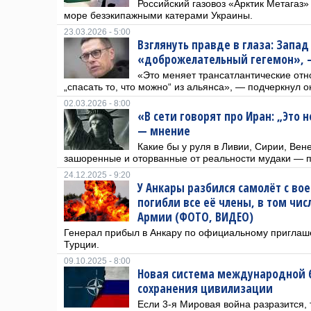
Российский газовоз «Арктик Метагаз
море безэкипажными катерами Украины.
23.03.2026 - 5:00
Взглянуть правде в глаза: Запад
«доброжелательный гегемон», 
«Это меняет трансатлантические отн
„спасать то, что можно“ из альянса», — подчеркнул о
02.03.2026 - 8:00
«В сети говорят про Иран: „Это 
— мнение
Какие бы у руля в Ливии, Сирии, Вен
зашоренные и оторванные от реальности мудаки — п
24.12.2025 - 9:20
У Анкары разбился самолёт с во
погибли все её члены, в том чи
Армии (ФОТО, ВИДЕО)
Генерал прибыл в Анкару по официальному приглаш
Турции.
09.10.2025 - 8:00
Новая система международной 
сохранения цивилизации
Если 3-я Мировая война разразится, 