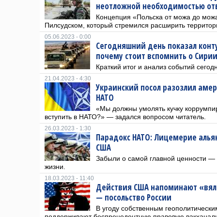
неотложной необходимостью от
Концепция «Польска от можа до мож
Пилсудском, который стремился расширить террито
05.06.2023 - 0:00
Сегодняшний день показал конт
почему стоит вспомнить о Сирии
Краткий итог и анализ событий сегод
21.04.2023 - 4:30
Украинский посол разозлил амер
НАТО
«Мы должны умолять кучку коррумпи
вступить в НАТО?» — задался вопросом читатель.
26.03.2023 - 1:30
Парадокс НАТО: Лицемерие алья
США
Забыли о самой главной ценности —
жизни.
18.03.2023 - 11:40
Действия США напоминают «вя
— посольство России
В угоду собственным геополитическ
поддерживают беспрецедентную правовую вакханал