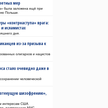
ветных мер
а» была заложена ещё при
рию Польши.
уры «контрнаступа» врага:
 и исламистах
няшнего дня.
иканцев из-за призыва к
рованных олигархов и нацистов
нса стало очевидно даже в
 сохранении человеческой
лотекущую шизофрению»,
им интересам США
ию, развязанную МУС.