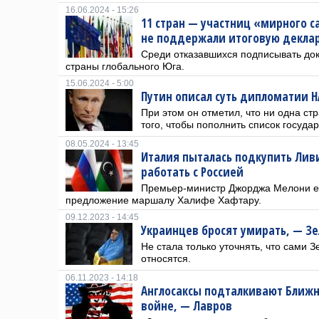
16.06.2024 - 15:26
11 стран — участниц «мирного 
не поддержали итоговую декла
Среди отказавшихся подписывать до
страны глобального Юга.
15.06.2024 - 5:00
Путин описал суть дипломатии 
При этом он отметил, что ни одна ст
того, чтобы пополнить список госуда
08.05.2024 - 13:45
Италия пыталась подкупить Лив
работать с Россией
Премьер-министр Джорджа Мелони ез
предложение маршалу Халифе Хафтару.
09.12.2023 - 14:45
Украинцев бросят умирать, — Зе
Не стала только уточнять, что сами 
относятся.
06.11.2023 - 14:18
Англосаксы подталкивают Ближн
войне, — Лавров