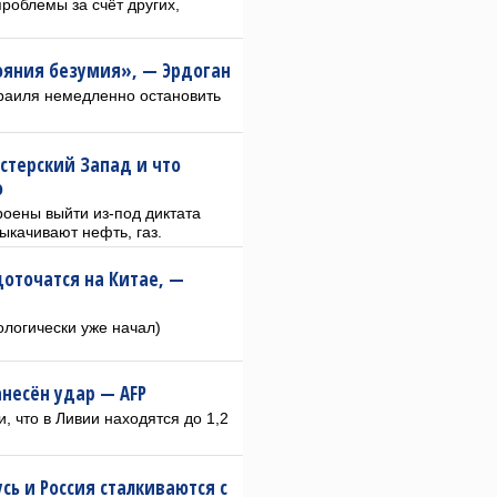
роблемы за счёт других,
ояния безумия», — Эрдоган
зраиля немедленно остановить
гстерский Запад и что
о
оены выйти из-под диктата
ыкачивают нефть, газ.
доточатся на Китае, —
ологически уже начал)
анесён удар — AFP
 что в Ливии находятся до 1,2
сь и Россия сталкиваются с