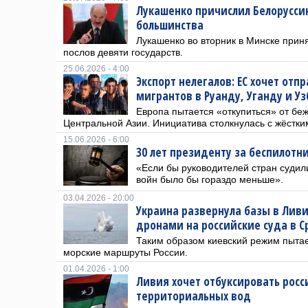
Лукашенко причислил Белоруссию
большинства
Лукашенко во вторник в Минске прин
послов девяти государств.
25.06.2026 - 4:00
Экспорт нелегалов: ЕС хочет от
мигрантов в Руанду, Уганду и У
Европа пытается «откупиться» от беж
Центральной Азии. Инициатива столкнулась с жёстк
15.06.2026 - 6:00
30 лет президенту за беспилотн
«Если бы руководителей стран судил
войн было бы гораздо меньше».
03.04.2026 - 20:00
Украина развернула базы в Ливи
дронами на российские суда в 
Таким образом киевский режим пытае
морские маршруты России.
01.04.2026 - 1:00
Ливия хочет отбуксировать росс
территориальных вод