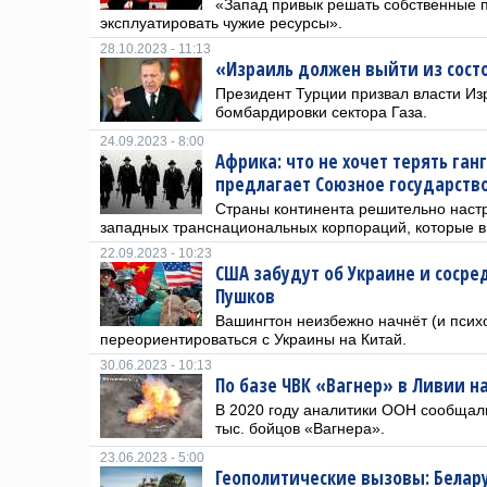
«Запад привык решать собственные п
эксплуатировать чужие ресурсы».
28.10.2023 - 11:13
«Израиль должен выйти из сост
Президент Турции призвал власти И
бомбардировки сектора Газа.
24.09.2023 - 8:00
Африка: что не хочет терять ган
предлагает Союзное государств
Страны континента решительно настр
западных транснациональных корпораций, которые в
22.09.2023 - 10:23
США забудут об Украине и сосре
Пушков
Вашингтон неизбежно начнёт (и псих
переориентироваться с Украины на Китай.
30.06.2023 - 10:13
По базе ЧВК «Вагнер» в Ливии н
В 2020 году аналитики ООН сообщали,
тыс. бойцов «Вагнера».
23.06.2023 - 5:00
Геополитические вызовы: Белару