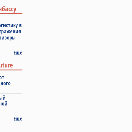
нбассу
огистику в
отражения
овизоры
Ещё
uture
ют
ьного
ный
ной
Ещё