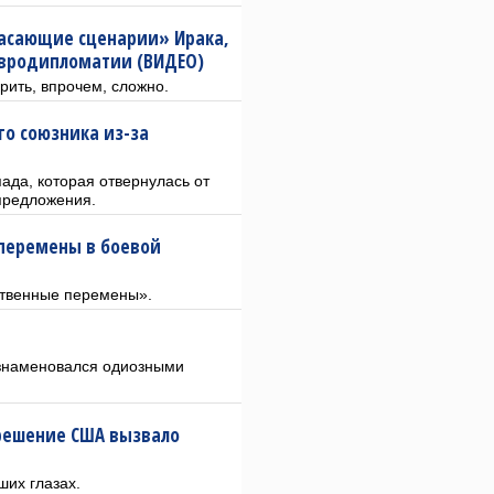
жасающие сценарии» Ирака,
евродипломатии (ВИДЕО)
рить, впрочем, сложно.
го союзника из-за
пада, которая отвернулась от
 предложения.
перемены в боевой
ственные перемены».
ознаменовался одиозными
решение США вызвало
их глазах.