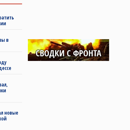
ратить
сии
зы в
оду
дессе
зал,
ики
ал новые
кой