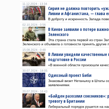
11.12.2024 - 13:34
Сирия не должна повторить «у
Ливии и Афганистана, — глава 
В доброту и искренность Запада пове
02.10.2024 - 0:56
В Киеве заявили о потере важно
Зеленского
Эта страна стала первой из стран За
Зеленского и объявила о готовности принять другие
15.08.2024 - 0:48
В Ливии увидели качественные 
подготовке в России
«В военной области произошли каче
30.07.2024 - 18:05
Одиозный проект Биби
Знаковый визит Нетаньяху в Штаты 
заявлениями.
20.07.2024 - 16:43
«Байден разозлил союзников»: 
тревогу в Британии
Либеральный порядок рушится на наш