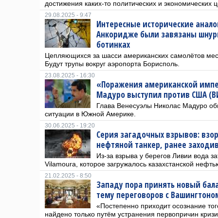
достижения каких-то политических и экономических ц
29.08.2025 - 9:47
Интересные исторические аналог
Анкоридже были завязаны шнур
ботинках
Цепляющихся за шасси американских самолётов мест
Будут трупы вокруг аэропорта Борисполь.
23.08.2025 - 16:30
«Поражения американской импе
Мадуро выступил против США (В
Глава Венесуэлы Николас Мадуро об
ситуации в Южной Америке.
30.06.2025 - 19:20
Серия загадочных взрывов: взо
нефтяной танкер, ранее заходи
Из-за взрыва у берегов Ливии вода 
Vilamoura, которое загружалось казахстанской нефть
21.02.2025 - 8:50
Западу пора принять новый бала
тему переговоров с Вашингтоно
«Постепенно приходит осознание тог
найдено только путём устранения первопричин кризи