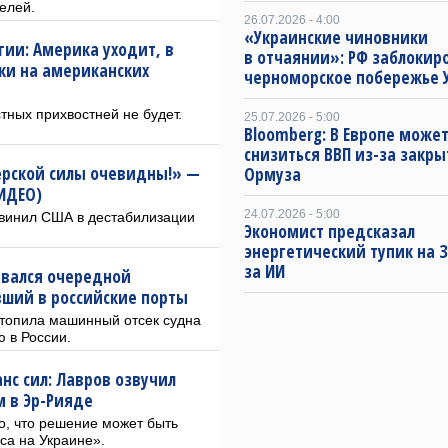
елей.
26.07.2026 - 4:00
«Украинские чиновники
ии: Америка уходит, в
в отчаянии»: РФ заблокир
ки на американских
черноморское побережье 
ных прихвостней не будет.
25.07.2026 - 5:00
Bloomberg: В Европе може
снизиться ВВП из-за закр
рской силы очевидны!» —
Ормуза
ИДЕО)
24.07.2026 - 5:00
винил США в дестабилизации
Экономист предсказал
энергетический тупик на 
за ИИ
рвался очередной
вший в российские порты
затопила машинный отсек судна
ю в России.
нс сил: Лавров озвучил
м в Эр-Рияде
о, что решение может быть
са на Украине».