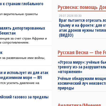
 к странам глобального
Русвесна: помощь До
ял верительные грамоты
29.07.2026 00:30
Враг пытается отрезать л
Крыму и на фронте: для 
правлять депортированных
атак дронов нужны тепл
збекистан
(ВИДЕО)
енцев за счет стран Африки и
им сопротивлением.
Русская Весна — the F
ик
и за развязанные ими войны,
«Угроза миру»: учёные бь
тревогу из-за разрушител
«вторжения»
и и использует их для атак
Средиземном море — RFI
Учёные обнаружили мощ
космический луч неизвест
тся усилить давление на
природы
ийский газовоз за пределы
Аналитика/Мнения