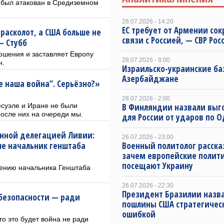
» был атакован в Средиземном
28.07.2026 - 14:20
ЕС требует от Армении сок
 расколот, а США больше не
связи с Россией, — СВР Рос
— Стубб
ошения и заставляет Европу
28.07.2026 - 8:00
н.
Израильско-украинские ба
Азербайджане
не наша война”. Серьёзно?»
28.07.2026 - 2:00
есуэле и Иране не были
В Финляндии назвали выг
осле них на очереди мы.
для России от ударов по О
енной делегацией Ливии:
26.07.2026 - 23:00
сле начальник генштаба
Военный политолог расска
зачем европейские полит
посещают Украину
ению начальника Генштаба
26.07.2026 - 22:30
Президент Бразилии назв
безопасности — ради
пошлины США стратегичес
ошибкой
то это будет война не ради