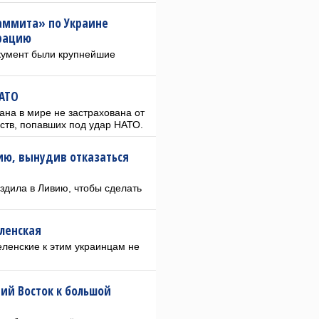
саммита» по Украине
рацию
кумент были крупнейшие
НАТО
рана в мире не застрахована от
рств, попавших под удар НАТО.
ию, вынудив отказаться
дила в Ливию, чтобы сделать
ленская
Зеленские к этим украинцам не
ий Восток к большой