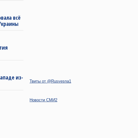
овала всё
Украины
т
ытия
Западе из-
Твиты от @Rusvesna1
Новости СМИ2