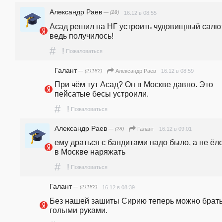
Александр Раев
— (28)
16.12 в 08:55
Асад решил на НГ устроить чудовищный салют.
ведь получилось! 
#
!
Пожаловаться
Галант
— (21182)
16.12 в 08:59
Александр Раев
При чём тут Асад? Он в Москве давно. Это 
пейсатые бесы устроили.
#
!
Пожаловаться
Александр Раев
— (28)
16.12 в 09:01
Галант
ему драться с бандитами надо было, а не ёло
в Москве наряжать
#
!
Пожаловаться
Галант
— (21182)
16.12 в 08:39
Без нашей зашиты Сирию теперь можно брать
голыми руками.