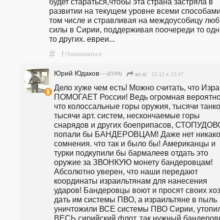
будет стараться,чтобы эта страна застряла в 
развитии на текущем уровне всеми способами,
том числе и стравливая на междоусобицу люб
силы в Сирии, поддерживая поочереди то одни
то других. евреи...
#
!
Пожаловаться
Юрий Юдаков
— (2195)
16.12 в 10:47
an sl
Дело хуже чем есть! Можно считать, что Изра
ПОМОГАЕТ России! Ведь огромная вероятнос
что колоссальные горы оружия, тысячи танков
тысячи арт. систем, нескончаемые горы 
снарядов и других боеприпасов, СТОПУДОВО
попали бы БАНДЕРОВЦАМ! Даже нет никаког
сомнения. что так и было бы! Американцы и 
турки подкупили бы бармалеев отдать это 
оружие за ЗВОНКУЮ монету бандеровцам! 
Абсолютно уверен, что наши передают 
координаты израильтянам для нанесения 
ударов! Бандеровцы воют и просят своих хоз
дать им системы ПВО, а израильтяне в пыль 
уничтожили ВСЕ системы ПВО Сирии, утопил
ВЕСЬ сирийский флот, так нужный бандеровц