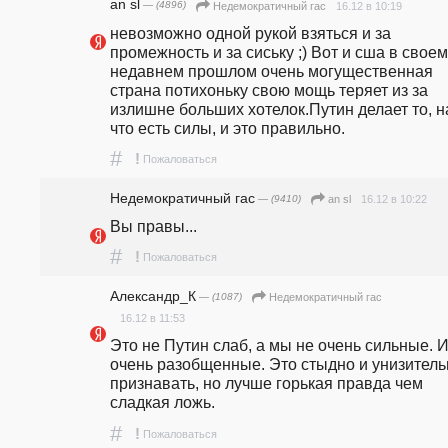
an sl
— (4896)
16.12 в 10:19
Недемократичный гас
невозможно одной рукой взяться и за 
промежность и за сиську ;) Вот и сша в своем 
недавнем прошлом очень могущественная 
страна потихоньку свою мощь теряет из за 
излишне больших хотелок.Путин делает то, на
что есть силы, и это правильно.
#
!
Пожаловаться
Недемократичный гас
— (9410)
16.12 в 10:22
an sl
Вы правы...
#
!
Пожаловаться
Александр_К
— (1087)
Недемократичный гас
16.12 в 11:53
Это не Путин слаб, а мы не очень сильные. И
очень разобщенные. Это стыдно и унизительн
признавать, но лучше горькая правда чем 
сладкая ложь.
#
!
Пожаловаться