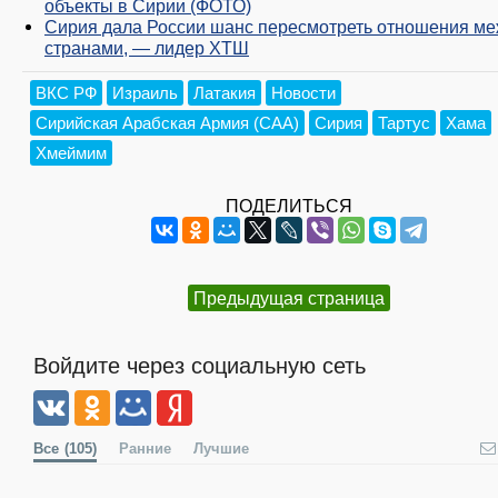
объекты в Сирии (ФОТО)
Сирия дала России шанс пересмотреть отношения м
странами, — лидер ХТШ
ВКС РФ
Израиль
Латакия
Новости
Сирийская Арабская Армия (САА)
Сирия
Тартус
Хама
Хмеймим
ПОДЕЛИТЬСЯ
Предыдущая страница
Войдите через социальную сеть
Все
(105)
Ранние
Лучшие