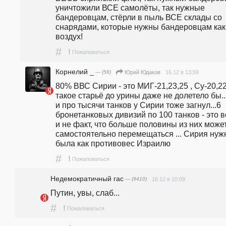
уничтожили ВСЕ самолёты, так нужные 
бандеровцам, стёрли в пыль ВСЕ склады со 
снарядами, которые нужны бандеровцам как 
воздух!
#
!
Пожаловаться
Корнелий _
— (56)
16.12 в 13:59
Юрий Юдаков
80% ВВС Сирии - это МИГ-21,23,25 , Су-20,22 
такое старьё до урины даже не долетело бы...
и про тысячи танков у Сирии тоже загнул...6 
бронетанковых дивизий по 100 танков - это всё
и не факт, что больше половины из них может
самостоятельно перемещаться ... Сирия нужн
была как противовес Израилю
#
!
Пожаловаться
Недемократичный гас
— (9410)
16.12 в 10:09
Путин, увы, слаб...
#
!
Пожаловаться