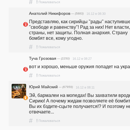
#
!
Пожаловаться
Анатолий Никифоров
— (5883)
16.12 в 08:30
Представляю, как сирийцы "рады" наступивше
"свободе и равенству"! Рад за них! Нет власти, 
страны, нет защиты. Полная анархия. Страну 
бомбят все, кому угодно.
#
!
Пожаловаться
Туча Грозовая
— (2250)
16.12 в 08:27
вот и хорошо, меньше оружия попадет на укр
#
!
Пожаловаться
Юрий Майский
— (67959)
16.12 в 08:11
Эй, бармалеи на мопедах! Вы захватили вроде
Сирию! А почему жидам позволяете её бомбить
Вы их бздите-сцыте получается!? И поэтому не
отвечаете...
#
!
Пожаловаться