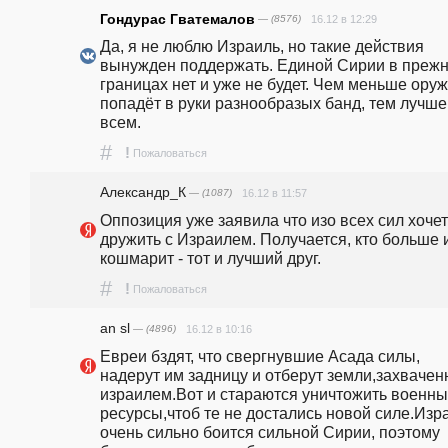
Гондурас Гватемалов
— (8576)
16.12 в 12:29
Да, я не люблю Израиль, но такие действия 
вынужден поддержать. Единой Сирии в прежн
границах нет и уже не будет. Чем меньше оруж
попадёт в руки разнообразых банд, тем лучше 
всем.
#
!
Пожаловаться
Александр_К
— (1087)
16.12 в 11:57
Оппозиция уже заявила что изо всех сил хочет 
дружить с Израилем. Получается, кто больше и
кошмарит - тот и лучший друг. 
#
!
Пожаловаться
an sl
— (4896)
16.12 в 10:16
Евреи бздят, что свергнувшие Асада силы, 
надерут им задницу и отберут земли,захвачен
израилем.Вот и стараются уничтожить военны
ресурсы,чтоб те не достались новой силе.Изра
очень сильно боится сильной Сирии, поэтому 