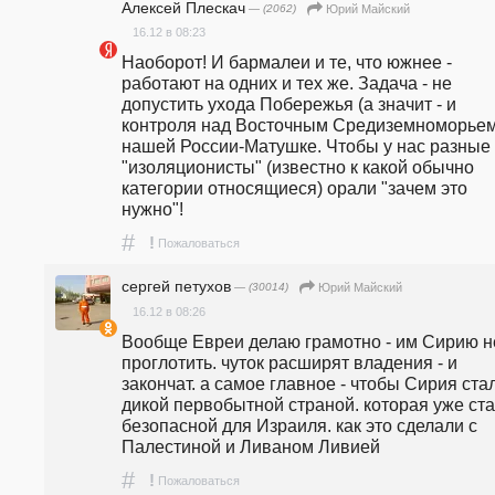
Алексей Плескач
— (2062)
Юрий Майский
16.12 в 08:23
Наоборот! И бармалеи и те, что южнее - 
работают на одних и тех же. Задача - не 
допустить ухода Побережья (а значит - и 
контроля над Восточным Средиземноморьем)
нашей России-Матушке. Чтобы у нас разные 
"изоляционисты" (известно к какой обычно 
категории относящиеся) орали "зачем это 
нужно"!
#
!
Пожаловаться
сергей петухов
— (30014)
Юрий Майский
16.12 в 08:26
Вообще Евреи делаю грамотно - им Сирию не
проглотить. чуток расширят владения - и 
закончат. а самое главное - чтобы Сирия стал
дикой первобытной страной. которая уже ста
безопасной для Израиля. как это сделали с 
Палестиной и Ливаном Ливией
#
!
Пожаловаться