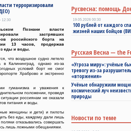
власти терроризировали
Русвесна: помощь До
ДЕО)
19.05.2026 00:30
- 12:30
100 рублей от каждого спа
ьском Познани власти
жизней наших бойцов (В
изировали застрявших
ров российского борта на
ении 13 часов, продержав
з еды и воды.
Русская Весна — the F
ся, что воздушное судно летело
а в Калининград, однако из-за
«Угроза миру»: учёные бь
огодных условий борт не смог
тревогу из-за разрушител
аэропорте Храброво и экстренно
«вторжения»
Учёные обнаружили мощ
ами гуманизма и уважения к
космический луч неизвест
уднительном положении, проведя
природы
 ситуации россиянам не оказали
тов питания и воды.
нные женщины и дети) и пилоты
Новости по теме
деть без еды, каждому дали лишь
 поляки отказывались совершать
аясь лишь ложными обещаниями.