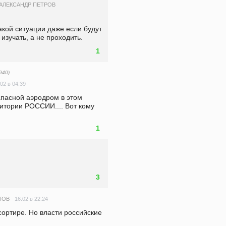
АЛЕКСАНДР ПЕТРОВ
акой ситуации даже если будут 
изучать, а не проходить.
1
940)
.02 в 04:39
апасной аэродром в этом 
итории РОССИИ.... Вот кому 
1
3
16.02 в 22:24
ТОВ
сортире. Но власти российские 