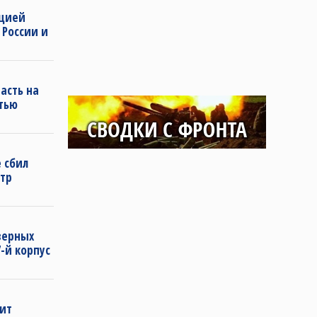
ацией
 России и
асть на
тью
 сбил
тр
еверных
-й корпус
ит