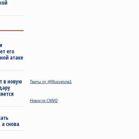
ской
я
ет его
ной атаке
т в новую
Твиты от @Rusvesna1
удару
ляется
Новости СМИ2
кать
 а снова