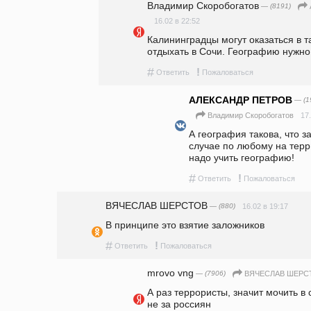
Владимир Скоробогатов
— (8191)
16.02 в 22:52
Калининградцы могут оказаться в т
отдыхать в Сочи. Географию нужно 
#
!
Ответить
Пожаловаться
АЛЕКСАНДР ПЕТРОВ
— (1
17
Владимир Скоробогатов
А география такова, что з
случае по любому на терр
надо учить географию! 
#
!
Ответить
Пожаловаться
ВЯЧЕСЛАВ ШЕРСТОВ
— (880)
16.02 в 19:17
В принципе это взятие заложников
#
!
Ответить
Пожаловаться
mrovo vng
— (7906)
ВЯЧЕСЛАВ ШЕРС
А раз террористы, значит мочить в 
не за россиян