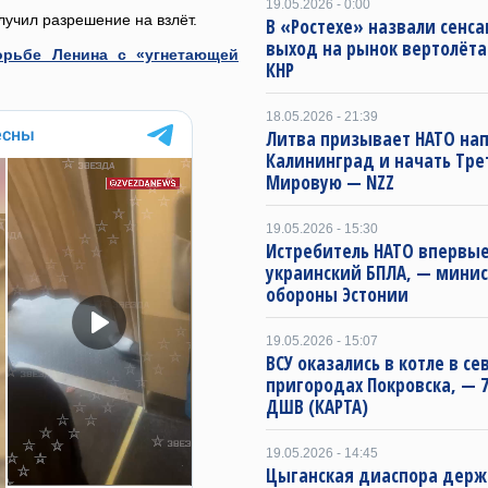
19.05.2026 - 0:00
лучил разрешение на взлёт.
В «Ростехе» назвали сенс
выход на рынок вертолёта
рьбе Ленина с «угнетающей
КНР
18.05.2026 - 21:39
Литва призывает НАТО нап
Калининград и начать Тре
Мировую — NZZ
19.05.2026 - 15:30
Истребитель НАТО впервые
украинский БПЛА, — минис
обороны Эстонии
19.05.2026 - 15:07
ВСУ оказались в котле в с
пригородах Покровска, — 7
ДШВ (КАРТА)
19.05.2026 - 14:45
Цыганская диаспора держ