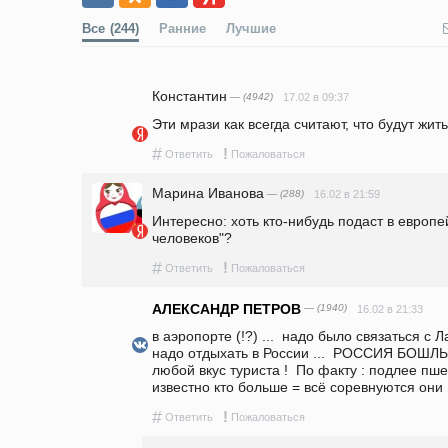
Все
(244)
Ранние
Лучшие
Константин
— (4942)
17.02 в 09:37
Эти мрази как всегда считают, что будут жить
#
!
Ответить
Пожаловаться
Марина Иванова
— (288)
16.02 в 21:59
Интересно: хоть кто-нибудь подаст в европе
человеков"?
#
!
Ответить
Пожаловаться
АЛЕКСАНДР ПЕТРОВ
— (1940)
16.02 в 21:33
в аэропорте (!?) ...  надо было связаться с Л
надо отдыхать в России ...  РОССИЯ БОШЛ
любой вкус туриста !  По факту : подлее пше
известно кто больше = всё соревнуются они 
#
!
Ответить
Пожаловаться