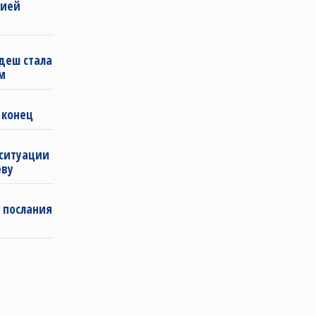
бией
деш стала
м
 конец
 ситуации
еву
 послания