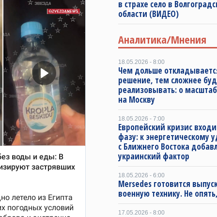
в страхе село в Волгоград
области (ВИДЕО)
Аналитика/Мнения
18.05.2026 - 8:00
Чем дольше откладываетс
решение, тем сложнее буд
реализовывать: о масштаб
на Москву
18.05.2026 - 7:00
Европейский кризис входи
фазу: к энергетическому 
с Ближнего Востока добав
украинский фактор
18.05.2026 - 6:00
Mersedes готовится выпус
военную технику. Не опять,
17.05.2026 - 8:00