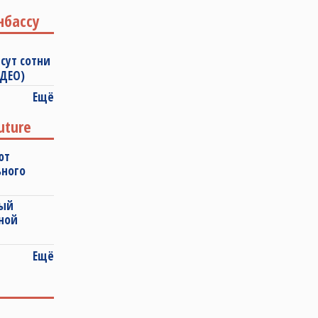
нбассу
сут сотни
ИДЕО)
Ещё
uture
ют
ьного
ный
ной
Ещё