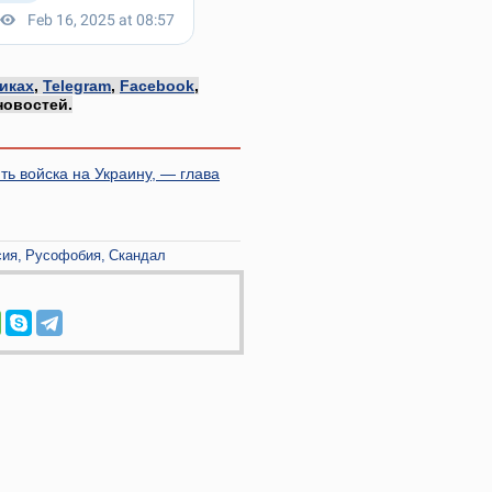
иках
,
Telegram
,
Facebook
,
новостей.
ь войска на Украину, — глава
сия
Русофобия
Скандал