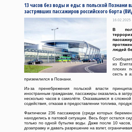
13 часов без воды и еды: в польской Познани 
застрявших пассажиров российского борта (ВИ
16.02.2025 
В пол
террор
пассажи
протяж
людей бе
Сообщает
из Египт
плохих п
сесть в 
приземлился в Познани.
Из-за пренебрежения польской власти принцип
иностранным гражданам, пассажиры оказались в затр
несколько часов в самолёте. Оказавшимся в сложной
содействия, отказав в предоставлении топлива, продук
Фактически 236 пассажиров (среди которых береме
находились в патовой ситуации. Весь борт остался си
только по одной бутылке воды. Даже после 10 часов,
дозаправку и давать разрешение на взлет, ограничив