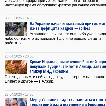
Согласно информации Axios, Вашингтон и Тегеран в
настоящее время обсуждают краткое рамочное соглаше
08.05.2026 - 14:30
На Украине начался массовый приток ми
из-за дефицита кадров — Forbes
Украинцев не хватает: они либо уже в ряда
либо боятся, что их поймают ТЦК, и не решаются идти
работать.
28.04.2026 - 20:00
Кроме Израиля, вывезенное Россией зер
покупали Турция, Египет и Алжир, заявил
спикер МИД Украины
По его данным, и сейчас одно судно с зерном направляе
Египет, а другое — в Алжир.
27.04.2026 - 17:30
Мерц: Украине придётся смириться с пот
территорий ради вступления в Евросоюз