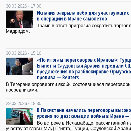
30.03.2026 - 17:00
Испания закрыла небо для участвующих
в операции в Иране самолётов
Трамп в ответ пригрозил сократить торгов
Мадридом.
30.03.2026 - 15:10
«По итогам переговоров с Ираном»: Турц
Египет и Саудовская Аравия передали С
предложения по разблокировке Ормузско
пролива — Reuters
В Тегеране опровергли якобы состоявшиеся переговоры
посредниками.
29.03.2026 - 18:30
В Пакистане начались переговоры высоко
уровня по деэскалации войны в Иране —
Во встрече в Исламабаде, рассчитанной на
участвуют главы МИД Египта, Турции, Саудовской Арави