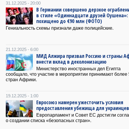
31.12.2025 - 20:00
В Германии совершено дерзкое ограблен
в стиле «Одиннадцати друзей Оушена»:
похищено до €90 млн (ФОТО)
Гениальность схемы признали даже полицейские.
21.12.2025 - 6:00
МИД Алжира призвал Россию и страны А
внести вклад в деколонизацию
Министерство иностранных дел Египта
сообщало, что участие в мероприятии принимают более 
стран Африки.
19.12.2025 - 1:00
Евросоюз намерен ужесточить условия
предоставления убежища для украинцев
Европарламент и Совет ЕС достигли согл
о создании списка «безопасных стран».