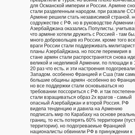
для Османской империи и России. Армяне сно
стали разделенным народом. при развале СС
Армяне решили стать независимой страной. но
содружестве с РФ. но в руководстве Армении и
Азербайджана оказались Популисты. учитывая
что армяне хотели дружить с Россией - там бы
много добровольцев из России. кроме того все
враги России стали поддерживать милитаристс
планы Азербайджана. но после перемирия в 
стане армян стали распространятся снова иде
великой и неделимой Армении. по площади в 
20 раз что есть. и эти настроения подогревалис
Западом. особенно Францией и Сша (там самы
большие общины армян -особенно во Франции)
но все поддержки стали основываться но 
требовании поссориться с РФ. и так постепенн
стали взращиваться образ 2х врагов - самый 
опасный Азербайджан и второй Россия. РФ 
видела тенденцию и давила на Армению 
подписать мир по Карабаху на основе реальны
границ. то есть потерять 60% территории (пуст
территории). но подогреваеиые Францией 
националисты обвинили РФ в принуждении к 