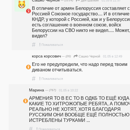
— (1214)
01.05 в 22:57
Ден Шапкин
В отличие от армян Белоруссия составляет с 
Россией Союзное государство.... И в отличие 
КНДР, у которой с Россией, как и у Белоруссии
есть соглашение о военном союзе, войск 
Белоруссии на СВО никто не видел..... Может, 
видел?
#
!
Пожаловаться
корса корсович
— (26)
01.05 в 12:49
Сашко Черной
Его не предупредили, что надо перед твоим 
диваном отчитываться.
#
!
Пожаловаться
Марина
— (767)
01.05 в 10:22
АРМЕНИЯ ТО В ЕС ТО В ОДКБ ТО ЕЩЁ КУДА Т
КАКИЕ ТО ХИТРОЖОПЫЕ РЕБЯТА, А ПОМОЧ
РЕАЛЬНО НЕ ХОТЯТ, ХОТЯ БЛАГОДАРЯ 
РУССКИМ ОНИ ВООБЩЕ ЕЩЁ ПОЛНОСТЬЮ 
ИСТРЕБЛЕНЫ ТУРКАМИ ... 
#
!
Пожаловаться