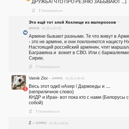
ДРУЖБА! ЧТО ПРО РЕЗНЮ ЗАБЫВАЮТ ...)
#
!
Пожаловаться
Это ещё тот злой Хохлище из малороссов
—
(40319)
01.05 в 07:29
Армяне бывают разными. Те что живут в Арме
- это не армяне, и они поклоняются нацисту Нж
Настоящий российский армянин, чтит маршала
Баграмяна и  воюет в СВО. Или с бармалеями 
Сирии.
#
!
Пожаловаться
Vatnik Zloi
— (34899)
01.05 в 06:46
Весь этот одкб нАхер ! Дармоеды и ....
(неприличное слово)                                                                        
КНДР и Иран- вот пока кто с нами (Белорусы с
собой)
#
!
Пожаловаться
Z
— (22860)
01.05 в 05:50