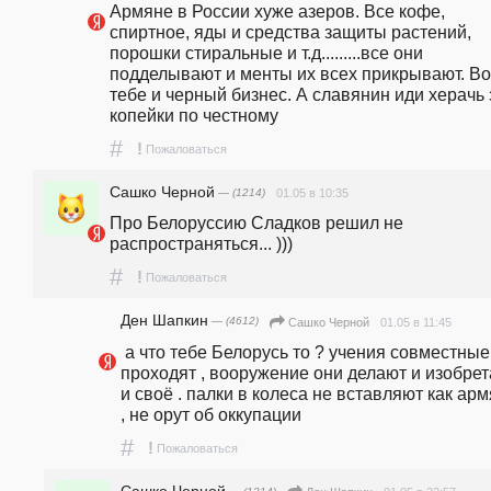
Армяне в России хуже азеров. Все кофе, 
спиртное, яды и средства защиты растений, 
порошки стиральные и т.д.........все они 
подделывают и менты их всех прикрывают. Вот
тебе и черный бизнес. А славянин иди херачь з
копейки по честному 
#
!
Пожаловаться
Сашко Черной
— (1214)
01.05 в 10:35
Про Белоруссию Сладков решил не 
распространяться... )))
#
!
Пожаловаться
Ден Шапкин
— (4612)
01.05 в 11:45
Сашко Черной
 а что тебе Белорусь то ? учения совместные 
проходят , вооружение они делают и изобрет
и своё . палки в колеса не вставляют как арм
, не орут об оккупации 
#
!
Пожаловаться
Сашко Черной