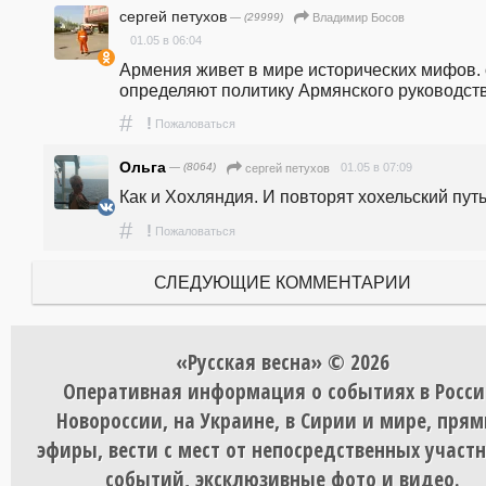
сергей петухов
— (29999)
Владимир Босов
01.05 в 06:04
Армения живет в мире исторических мифов. 
определяют политику Армянского руководств
#
!
Пожаловаться
Ольга
— (8064)
01.05 в 07:09
сергей петухов
Как и Хохляндия. И повторят хохельский путь
#
!
Пожаловаться
СЛЕДУЮЩИЕ КОММЕНТАРИИ
«Русская весна» © 2026
Оперативная информация о событиях в Росси
Новороссии, на Украине, в Сирии и мире, пря
эфиры, вести с мест от непосредственных участ
событий, эксклюзивные фото и видео.