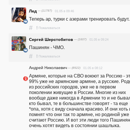
Лед
— (11787)
01.05 в 09:46
Теперь ар, турки с азерами тренировать будут..
#
!
Пожаловаться
Сергей Шерстобитов
— (1607)
01.05 в 09:24
Пашинян - ЧМО.
#
!
Пожаловаться
Андрей Николаевич
— (8922)
01.05 в 08:12
Армяне, которые на СВО воюют за Россию - эт
99% уже не армянские армяне, а русские. Род
из российских городов, уже не в первом 
поколении живущие в России. Многие из них 
вообще даже никогда в Армении то и не бывал
кто бывал, те в большинстве говорят - та еще 
*опа, хотя с виду сначала красиво. И они хоть и
помнят что они так то армяне, но родиной уже 
считают Россию. И вот эти люди того Пашинян
очень хотят видеть в состоянии шашлыка.