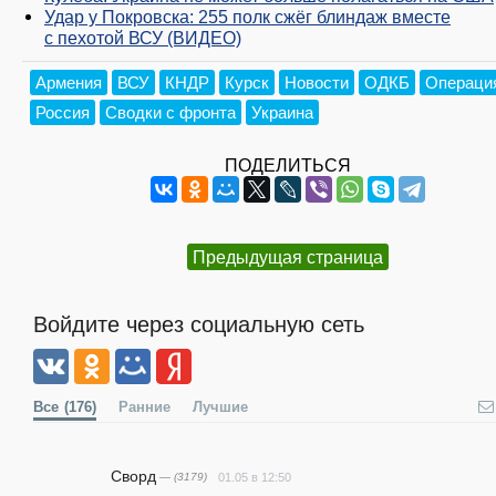
Удар у Покровска: 255 полк сжёг блиндаж вместе
с пехотой ВСУ (ВИДЕО)
Армения
ВСУ
КНДР
Курск
Новости
ОДКБ
Операци
Россия
Сводки с фронта
Украина
ПОДЕЛИТЬСЯ
Предыдущая страница
Войдите через социальную сеть
Все
(176)
Ранние
Лучшие
Сворд
— (3179)
01.05 в 12:50