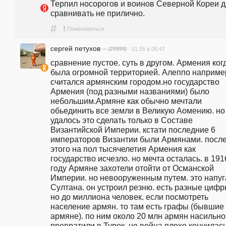
Терпил носорогов и воинов Северной Кореи д
сравнивать не прилично. 
#
!
Пожаловаться
сергей петухов
— (29999)
01.05 в 05:47
сравнение пустое. суть в другом. Армения когд
была огромной территорией. Алеппо например
считался армянским городом.но государство 
Армения (под разными названиями) было 
небольшим.Армяне как обычно мечтали 
обьединить все земли в Великую Аомению. но 
удалось это сделать только в Составе 
Византийской Империи. кстати последние 6 
императоров Византии были Армянами. после
этого на пол тысячелетия Армения как 
государство исчезло. но мечта осталась. в 1916
году Армяне захотели отойти от Османской 
Империи. но невооруженным путем. это напуг
Султана. он устроил резню. есть разные цифры
но до миллиона человек. если посмотреть 
население армян. то там есть графы (бывшие 
армяне). по ним около 20 млн армян насильно 
превратили в Турок. но война плохо кончилась