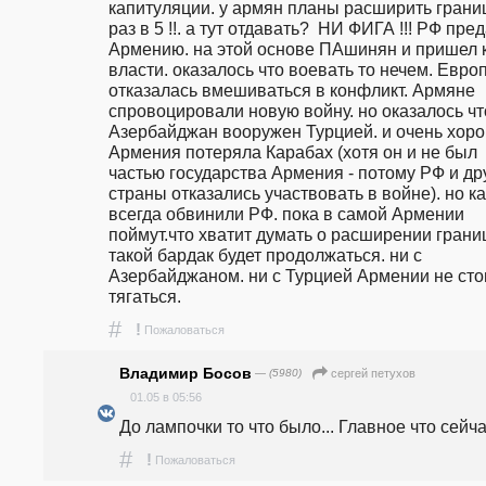
капитуляции. у армян планы расширить грани
раз в 5 !!. а тут отдавать?  НИ ФИГА !!! РФ пред
Армению. на этой основе ПАшинян и пришел к
власти. оказалось что воевать то нечем. Европ
отказалась вмешиваться в конфликт. Армяне 
спровоцировали новую войну. но оказалось что
Азербайджан вооружен Турцией. и очень хоро
Армения потеряла Карабах (хотя он и не был 
частью государства Армения - потому РФ и дру
страны отказались участвовать в войне). но как
всегда обвинили РФ. пока в самой Армении 
поймут.что хватит думать о расширении границ 
такой бардак будет продолжаться. ни с 
Азербайджаном. ни с Турцией Армении не стои
тягаться.
#
!
Пожаловаться
Владимир Босов
— (5980)
сергей петухов
01.05 в 05:56
До лампочки то что было... Главное что сейчас
#
!
Пожаловаться