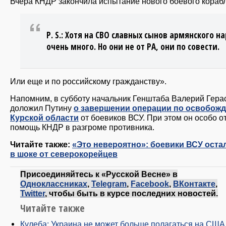
Вчера КНДР закончила испытание нового боевого кораб
Р. S.: Хотя на СВО славных сынов армянского н
очень много. Но они не от РА, они по совести.
Или еще и по российскому гражданству».
Напомним, в субботу начальник Генштаба Валерий Гер
доложил Путину
о завершении операции по освобож
Курской области
от боевиков ВСУ. При этом он особо о
помощь КНДР в разгроме противника.
Читайте также:
«Это невероятно»: боевики ВСУ оста
в шоке от северокорейцев
Присоединяйтесь к «Русской Весне» в
Одноклассниках
,
Telegram
,
Facebook
,
ВКонтакте
,
Twitter
, чтобы быть в курсе последних новостей.
Читайте также
Кулеба: Украина не может больше полагаться на США