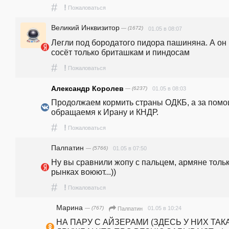
#
!
Пожаловаться
Великий Инквизитор
— (1672)
01.05 в 08:07
Легли под бородатого пидора пашиняна. А он 
сосёт только бриташкам и пиндосам
#
!
Пожаловаться
Александр Королев
— (6237)
01.05 в 08:03
Продолжаем кормить страны ОДКБ, а за помо
обращаемя к Ирану и КНДР.
#
!
Пожаловаться
Палпатин
— (5766)
01.05 в 07:50
Ну вы сравнили жопу с пальцем, армяне тольк
рынках воюют...)) 
#
!
Пожаловаться
Марина
— (767)
01.05 в 10:24
Палпатин
НА ПАРУ С АЙЗЕРАМИ (ЗДЕСЬ У НИХ ТАКА