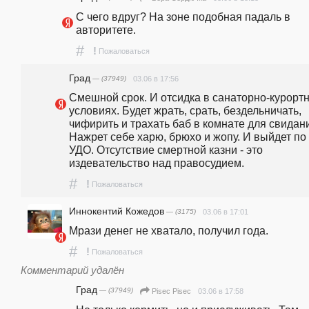
С чего вдруг? На зоне подобная падаль в 
авторитете.
#
!
Пожаловаться
Град
— (37949)
03.06 в 17:56
Смешной срок. И отсидка в санаторно-курортн
условиях. Будет жрать, срать, бездельничать, 
чифирить и трахать баб в комнате для свидани
Нажрет себе харю, брюхо и жопу. И выйдет по 
УДО. Отсутствие смертной казни - это 
издевательство над правосудием.
#
!
Пожаловаться
Иннокентий Кожедов
— (3175)
03.06 в 17:01
Мрази денег не хватало, получил года.
#
!
Пожаловаться
Комментарий удалён
Град
— (37949)
03.06 в 17:58
Pisec Pisec