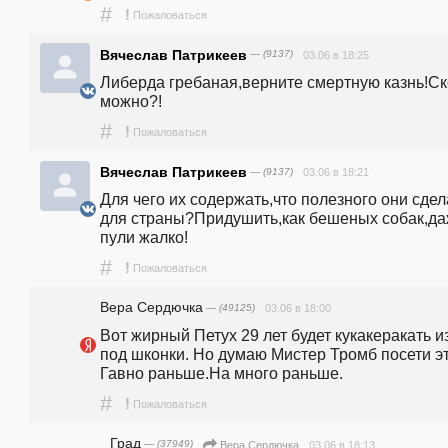
#
!
Пожаловаться
Вячеслав Патрикеев
— (9137)
03.06 в 18:25
Либерда гребаная,верните смертную казнь!Ско
можно?!
#
!
Пожаловаться
Вячеслав Патрикеев
— (9137)
03.06 в 18:21
Для чего их содержать,что полезного они сдел
для страны?Придушить,как бешеных собак,да
пули жалко!
#
!
Пожаловаться
Вера Сердючка
— (49125)
03.06 в 18:00
Вот жирный Петух 29 лет будет кукакеракать из
под шконки. Но думаю Мистер Тромб посети эт
Гавно раньше.На много раньше.
#
!
Пожаловаться
Град
— (37949)
03.06 в 18:13
Вера Сердючка