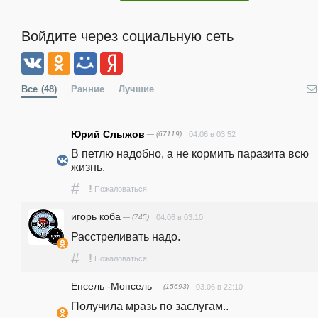
Войдите через социальную сеть
Все
(48)
Ранние
Лучшие
Юрий Слыжов
— (67119)
04.06 в 03:52
В петлю надобно, а не кормить паразита всю 
жизнь.
#
!
Пожаловаться
игорь коба
— (745)
04.06 в 03:10
Расстреливать надо.
#
!
Пожаловаться
Епсель -Мопсель
— (15693)
03.06 в 22:10
Получила мразь по заслугам..