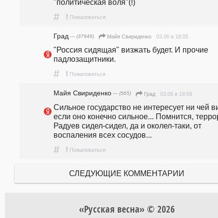
"политическая воля"(!)
#
!
Пожаловаться
Град
— (37949)
03.06 в 18:05
Майя Свириденко
"Россия сидящая" визжать будет. И прочие 
падлозащитники.
#
!
Пожаловаться
Майя Свириденко
— (565)
03.06 в 19:59
Град
Сильное государство не интересует ни чей визг
если оно конечно сильное... Помнится, террор
Радуев сидел-сидел, да и околел-таки, от 
воспаления всех сосудов...
#
!
Пожаловаться
СЛЕДУЮЩИЕ КОММЕНТАРИИ
«Русская весна» © 2026