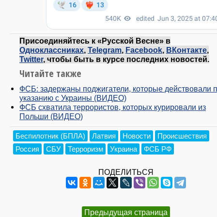
Присоединяйтесь к «Русской Весне» в
Одноклассниках
,
Telegram
,
Facebook
,
ВКонтакте
,
Twitter
, чтобы быть в курсе последних новостей.
Читайте также
ФСБ: задержаны поджигатели, которые действовали 
указанию с Украины (ВИДЕО)
ФСБ схватила террористов, которых курировали из
Польши (ВИДЕО)
Беспилотник (БПЛА)
Латвия
Новости
Происшествия
Россия
СБУ
Терроризм
Украина
ФСБ РФ
ПОДЕЛИТЬСЯ
Предыдущая страница