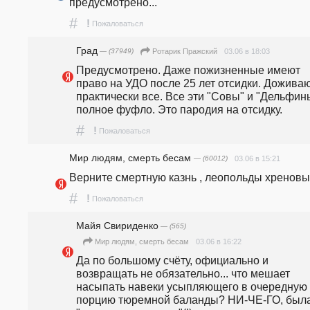
предусмотрено...
#
!
Пожаловаться
Град
— (37949)
03.06 в 18:03
Ротарик Пражский
Предусмотрено. Даже пожизненные имеют 
право на УДО после 25 лет отсидки. Доживаю
практически все. Все эти "Совы" и "Дельфины"
полное фуфло. Это пародия на отсидку.
#
!
Пожаловаться
Мир людям, смерть бесам
— (60012)
03.06 в 15:21
Верните смертную казнь , леопольды хреновы 
#
!
Пожаловаться
Майя Свириденко
— (565)
03.06 в 16:22
Мир людям, смерть бесам
Да по большому счёту, официально и 
возвращать не обязательно... что мешает 
насыпать навеки усыпляющего в очередную 
порцию тюремной баланды? НИ-ЧЕ-ГО, была