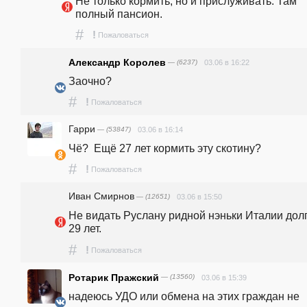
Не только кормить, но и прислуживать. Там 
полный пансион. 
#
!
Пожаловаться
Александр Королев
— (6237)
03.06 в 16:22
Заочно?
#
!
Пожаловаться
Гарри
— (53847)
03.06 в 16:14
Чё?  Ещё 27 лет кормить эту скотину?
#
!
Пожаловаться
Иван Смирнов
— (12651)
03.06 в 15:50
Не видать Руслану ридной нэньки Италии долг
29 лет.
#
!
Пожаловаться
Ротарик Пражский
— (13560)
03.06 в 15:39
надеюсь УДО или обмена на этих граждан не 