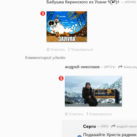
Бабушка Керенского из Ухани ٩(̾●̮̮̃̾•̃̾)۶
— (45246)
#
!
Ответить
Пожаловаться
Комментарий удалён
андpeй николаев
— (69721)
Алексан
#
!
Ответить
Пожаловаться
Серго
— (382)
андpeй нико
Подааайте Христа радиии.