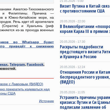
21.05.2026 - 5:00
Визит Путина в Китай свя
ранами Азиатско-Тихоокеанского
с противостоянием США
ию и Филиппины. Причина —
вов в Южно-Китайском море, на
родов. Речь идет об архипелаге
20.05.2026 - 22:00
В Великобритании «похор
а (Спратли) и Хуанъянь (риф
ложняется из-за прохода военных
короля Карла III в прямом
онков во Whatsapp будет
20.05.2026 - 17:30
Раскрыты подробности
 что приведёт к снижению
предстоящего визита Уит
и Кушнера в Россию
иках
,
Telegram
,
Facebook
,
20.05.2026 - 12:24
новостей.
Отношения России и Китая
беспрецедентного уровня,
(ВИДЕО)
говоре с Лавровым (ВИДЕО)
жно прекратить издеваться над
20.05.2026 - 11:05
ороны США
Устранить причины украин
Источник
кризиса: Путин и Си Цзинь
подписали заявление об