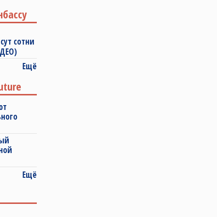
нбассу
сут сотни
ИДЕО)
Ещё
uture
ют
ьного
ный
ной
Ещё