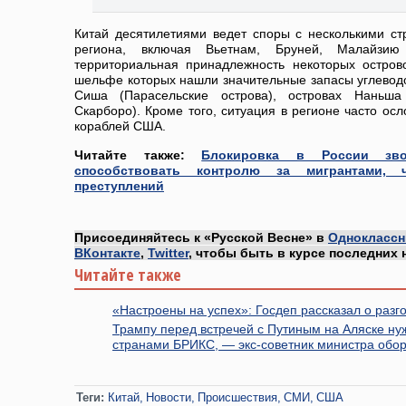
Китай десятилетиями ведет споры с несколькими ст
региона, включая Вьетнам, Бруней, Малайз
территориальная принадлежность некоторых остро
шельфе которых нашли значительные запасы углеводо
Сиша (Парасельские острова), островах Наньш
Скарборо). Кроме того, ситуация в регионе часто ос
кораблей США.
Читайте также:
Блокировка в России зв
способствовать контролю за мигрантами,
преступлений
Присоединяйтесь к «Русской Весне» в
Одноклассн
ВКонтакте
,
Twitter
, чтобы быть в курсе последних 
Читайте также
«Настроены на успех»: Госдеп рассказал о раз
Трампу перед встречей с Путиным на Аляске ну
странами БРИКС, — экс-советник министра об
Теги:
Китай
Новости
Происшествия
СМИ
США