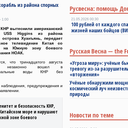
орабль из района спорных
Русвесна: помощь До
21.05.2026 00:30
- 1:00
100 рублей от каждого спа
 КНР вытеснили американский
жизней наших бойцов (В
ц USS Higgins из района
 острова Хуанъянь, передает
ьное телевидение Китая со
й на Южную зону боевого
Русская Весна — the F
вания НОАК.
ся, что тринадцатого августа
«Угроза миру»: учёные бь
ль незаконно вошел в
тревогу из-за разрушител
ориальные воды КНР без
«вторжения»
Учёные обнаружили мощ
 наблюдения, предупреждения и
космический луч неизвест
заявлении.
природы
нитет и безопасность КНР,
Китайском море и нарушают
Новости по теме
жной зоне боевого