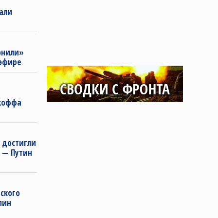
зали
онили»
 эфире
коффа
 достигли
 — Путин
ского
пин