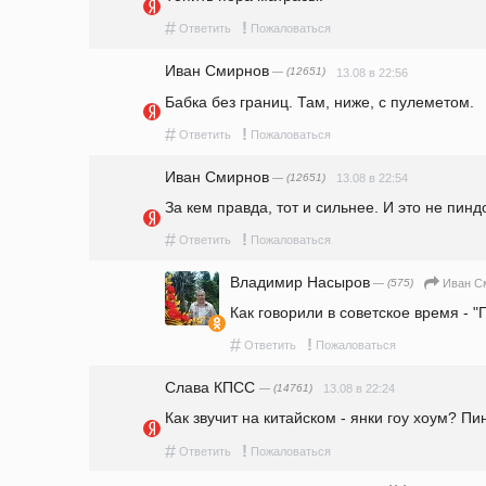
#
!
Ответить
Пожаловаться
Иван Смирнов
— (12651)
13.08 в 22:56
Бабка без границ. Там, ниже, с пулеметом.
#
!
Ответить
Пожаловаться
Иван Смирнов
— (12651)
13.08 в 22:54
За кем правда, тот и сильнее. И это не пинд
#
!
Ответить
Пожаловаться
Владимир Насыров
— (575)
Иван С
Как говорили в советское время - "П
#
!
Ответить
Пожаловаться
Слава КПСС
— (14761)
13.08 в 22:24
Как звучит на китайском - янки гоу хоум? Пин
#
!
Ответить
Пожаловаться