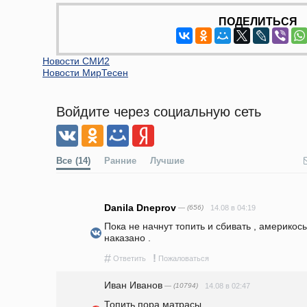
ПОДЕЛИТЬСЯ
Новости СМИ2
Новости МирТесен
Войдите через социальную сеть
Все
(14)
Ранние
Лучшие
Danila Dneprov
— (656)
14.08 в 04:19
Пока не начнут топить и сбивать , америкосы 
наказано .
#
!
Ответить
Пожаловаться
Иван Иванов
— (10794)
14.08 в 02:47
Топить пора матрасы.