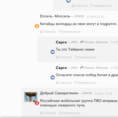
#
!
Ответить
Пожаловаться
Епсель -Мопсель
— (15693)
13.08 в 22:16
Китайцы молодцы,за свое могут и подратся..
#
!
Ответить
Пожаловаться
Серго
— (382)
14.08
Епсель -Мопсель
Ты это Тайваню скажи
#
!
Ответить
Пожаловаться
Серго
— (382)
14.08
Епсель -Мопсель
Огласите список побед Китая в дра
#
!
Ответить
Пожаловаться
Добрый Самаритянин
— (58404)
13.08 в 22:04
Российская мобильная группа ПВО впервые 
помощью лазерного луча.
#
!
Ответить
Пожаловаться