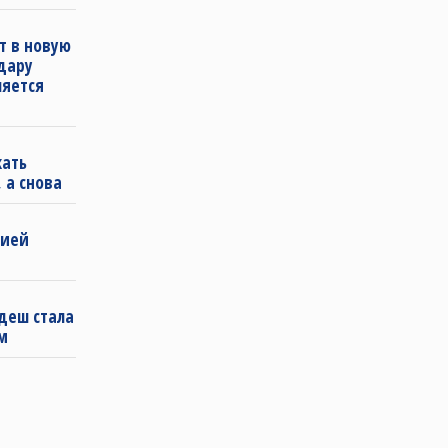
т в новую
удару
ляется
кать
 а снова
бией
деш стала
м