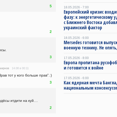
5
18.05.2026 - 7:00
Европейский кризис входи
фазу: к энергетическому 
с Ближнего Востока добав
украинский фактор
2
18.05.2026 - 6:00
Mersedes готовится выпус
военную технику. Не опять,
осы.
3
17.05.2026 - 8:00
Европа пропитана русофо
и готовится к войне
14.08 в 00:11
мирнов
рав тот у кого больше прав".:)
17.05.2026 - 6:00
Как ядерная мечта Бангла
3
национальным консенсусо
дёсы итдити на куй....
2