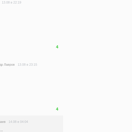
13.08 в 22:19
4
13.08 в 23:15
др Лавров
4
14.08 в 04:04
лаев
..