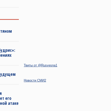
фтяном
будрис»:
лениях
Твиты от @Rusvesna1
 будущем
Новости СМИ2
я
ет его
ной атаке