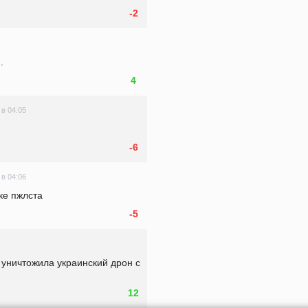
-2
.
4
 в 04:05
-6
 в 04:06
ке пжлста
-5
уничтожила украинский дрон с 
12