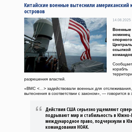
Китайские военные вытеснили американский к
островов
14.08.2025 
Военные
эсмине
спорного
Централ
ссылко
командо
Сообщает
кораб
террит
разрешения властей.
«ВМС <…> задействовали военных для отслеживания,
вытеснения в соответствии с законом», — говорится в 
Действия США серьезно ущемляют сувере
подрывают мир и стабильность в Южно-
международное право, подчеркнули в Ю
командования НОАК.