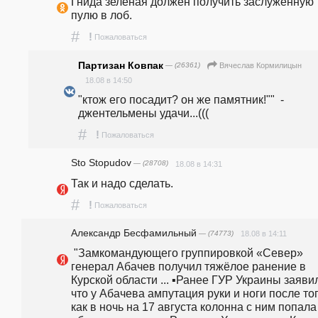
Гнида зелёная должен получить заслуженную 
пулю в лоб.
#
!
Пожаловаться
Партизан Ковпак
— (26361)
Вячеслав Кормилицын
18.08 в 14:50
"ктож его посадит? он же памятник!""  - 
джентельмены удачи...(((
#
!
Пожаловаться
Sto Stopudov
— (28708)
18.08 в 14:31
Так и надо сделать.
#
!
Пожаловаться
Александр Бесфамильный
— (74773)
18.08 в 14:11
 "Замкомандующего группировкой «Север» 
генерал Абачев получил тяжёлое ранение в 
Курской области ... ▪️Ранее ГУР Украины заявил
что у Абачева ампутация руки и ноги после того
как в ночь на 17 августа колонна с ним попала 