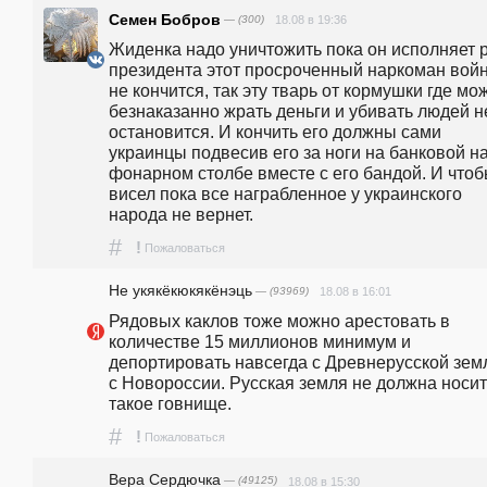
Семен Бобров
— (300)
18.08 в 19:36
Жиденка надо уничтожить пока он исполняет р
президента этот просроченный наркоман войн
не кончится, так эту тварь от кормушки где мож
безнаказанно жрать деньги и убивать людей не
остановится. И кончить его должны сами 
украинцы подвесив его за ноги на банковой на
фонарном столбе вместе с его бандой. И чтоб
висел пока все награбленное у украинского 
народа не вернет. 
#
!
Пожаловаться
Не укякёкюкякёнэць
— (93969)
18.08 в 16:01
Рядовых каклов тоже можно арестовать в 
количестве 15 миллионов минимум и 
депортировать навсегда с Древнерусской земл
с Новороссии. Русская земля не должна носит
такое говнище.
#
!
Пожаловаться
Вера Сердючка
— (49125)
18.08 в 15:30