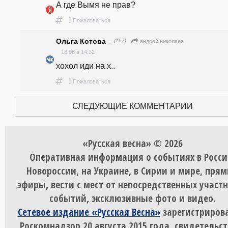
А где Вымя не прав?
#
!
Пожаловаться
Ольга Котова
— (167)
андpeй николаев
18.08 в 14:32
хохол иди на х..
#
!
Пожаловаться
СЛЕДУЮЩИЕ КОММЕНТАРИИ
«Русская весна» © 2026
Оперативная информация о событиях в Росси
Новороссии, на Украине, в Сирии и мире, пря
эфиры, вести с мест от непосредственных участ
событий, эксклюзивные фото и видео.
Сетевое издание «Русская Весна»
зарегистрирова
Роскомнадзор 20 августа 2015 года, свидетельст