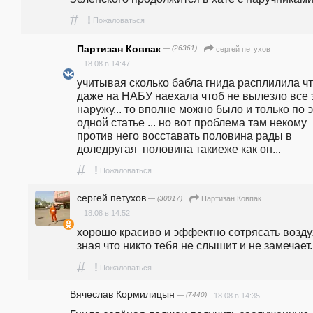
#
!
Пожаловаться
Партизан Ковпак
— (26361)
сергей петухов
18.08 в 14:47
учитывая сколько бабла гнида расплилила чт
даже на НАБУ наехала чтоб не вылезло все э
наружу... то вполне можно было и только по э
одной статье ... но вот проблема там некому 
против него восставать половина рады в 
доледругая  половина такиеже как он...
#
!
Пожаловаться
сергей петухов
— (30017)
Партизан Ковпак
18.08 в 14:52
хорошо красиво и эффектно сотрясать воздух
зная что никто тебя не слышит и не замечает...
#
!
Пожаловаться
Вячеслав Кормилицын
— (7440)
18.08 в 14:35