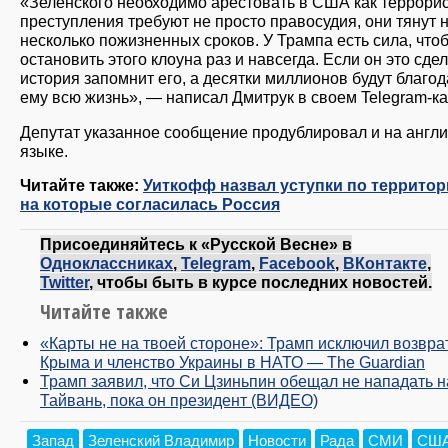
«Зеленского необходимо арестовать в США как террорис
преступления требуют не просто правосудия, они тянут 
несколько пожизненных сроков. У Трампа есть сила, что
остановить этого клоуна раз и навсегда. Если он это сдел
история запомнит его, а десятки миллионов будут благо
ему всю жизнь», — написал Дмитрук в своем Telegram-ка
Депутат указанное сообщение продублировал и на англ
языке.
Читайте также:
Уиткофф назвал уступки по территор
на которые согласилась Россия
Присоединяйтесь к «Русской Весне» в
Одноклассниках
,
Telegram
,
Facebook
,
ВКонтакте
,
Twitter
, чтобы быть в курсе последних новостей.
Читайте также
«Карты не на твоей стороне»: Трамп исключил возвра
Крыма и членство Украины в НАТО — The Guardian
Трамп заявил, что Си Цзиньпин обещал не нападать н
Тайвань, пока он президент (ВИДЕО)
Запад
Зеленский Владимир
Новости
Рада
СМИ
СШ