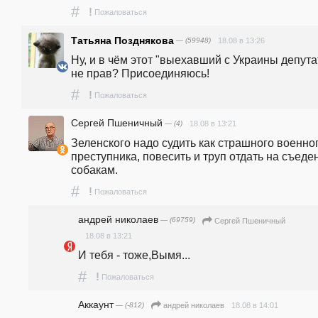
#
!
Пожаловаться
Татьяна Позднякова
— (59948)
18.08 в 13:26
Ну, и в чём этот "выехавший с Украины депутат
не прав? Присоединяюсь!
#
!
Пожаловаться
Сергей Пшеничный
— (4)
18.08 в 13:21
Зеленского надо судить как страшного военног
преступника, повесить и труп отдать на съеден
собакам.
#
!
Пожаловаться
андpeй николаев
— (69759)
Сергей Пшеничный
18.08 в 13:21
И тебя - тоже,Вымя...
#
!
Пожаловаться
Аккаунт
— (-812)
18.08 в 14:01
андpeй николаев