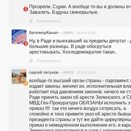
Прозрели, Сцуки. А вообще то вы и должны его
Завалить. Бздуны свинорылые.
#
!
Пожаловаться
БеломорКанал
— (14831)
18.08 в 15:08
Ну, в Раде и выехавший за пределы депутат - д
большие разницы. В раде обосруться 
арестовывать. Хохлодемократия такая..
#
!
Пожаловаться
сергей петухов
— (30017)
18.08 в 14:40
вообще-то высший орган страны - парламент. 
издает законы. меняет их. исполнительная влас
работает под давлением законов. ничего не ст
Раде принять закон об аресте Зеленского. и С
МВД.Ген-Прокуратура ОБЯЗАНЫ исполнить эт
приказ !!!!  так что нечего воздух сотрясать. а 
спокойно и тихо примите указ об аресте бывше
президента страны и тут же дайте циркулярны
приказ о немедленном выполнении его. и карь
Зеленского продолжится в хате с наручникам