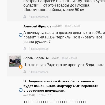
обстрел на трассе Рыльск – Хомутовка в Курск
области" ... от этой трассы до Глухова, 
Шосткинского района, менее 50 км
#
!
Пожаловаться
Алексей Фролов
— (2015)
18.08 в 14:07
А почему за вас это должен делать кто то?Вам
правит НИКТО.Вы терпилы.Но виноваты всё 
равно русские?
#
!
Пожаловаться
Абрам Абрамыч
— (6578)
18.08 в 13:47
Что же они в Раде его не арестуют. Бздят пята
#
!
Пожаловаться
В. Владимирский --- Аляска была нашей и
будет нашей. Штаб-квартиру ООН перенести
в восточное полушарие.
— (25309)
18.08 в 13:31
++++++++++++++++++++++++++++++