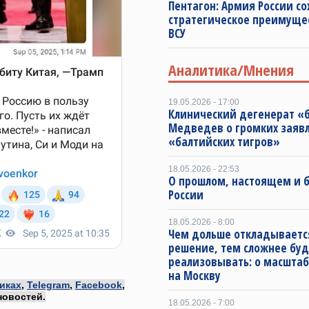
Пентагон: Армия России со
стратегическое преимуще
ВСУ
Аналитика/Мнения
19.05.2026 - 17:00
Клинический дегенерат «
Медведев о громких заяв
«балтийских тигров»
18.05.2026 - 22:53
О прошлом, настоящем и
России
18.05.2026 - 8:00
Чем дольше откладываетс
решение, тем сложнее буд
реализовывать: о масштаб
на Москву
иках
,
Telegram
,
Facebook
,
новостей.
18.05.2026 - 7:00