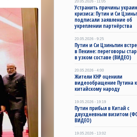
20.05.2026 - 11:05
Устранить причины украин
кризиса: Путин и Си Цзинь
подписали заявление об
укреплении партнёрства
20.05.2026 - 9:25
Путин и Си Цзиньпин встр
в Пекине: переговоры ста
в узком составе (ВИДЕО)
20.05.2026 - 4:00
Жители КНР оценили
видеообращение Путина к
китайскому народу
19.05.2026 - 19:19
Путин прибыл в Китай с
двухдневным визитом (Ф
ВИДЕО)
19.05.2026 - 13:02