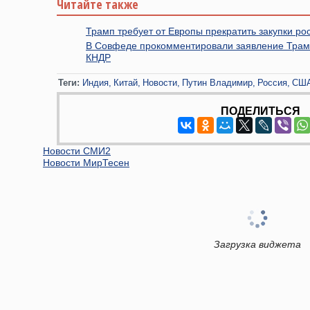
Читайте также
Трамп требует от Европы прекратить закупки ро
В Совфеде прокомментировали заявление Трамп
КНДР
Теги:
Индия
Китай
Новости
Путин Владимир
Россия
СШ
ПОДЕЛИТЬСЯ
Новости СМИ2
Новости МирТесен
Загрузка виджета