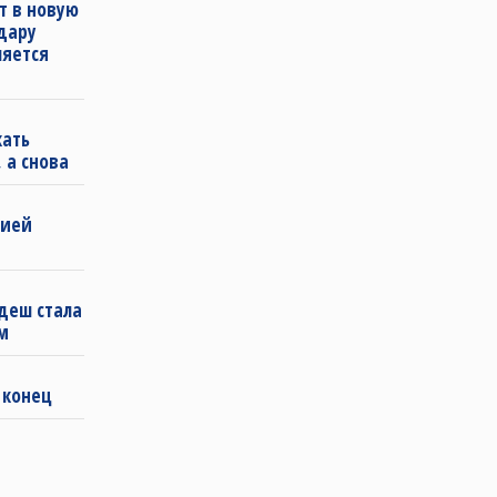
т в новую
удару
ляется
кать
 а снова
бией
деш стала
м
 конец