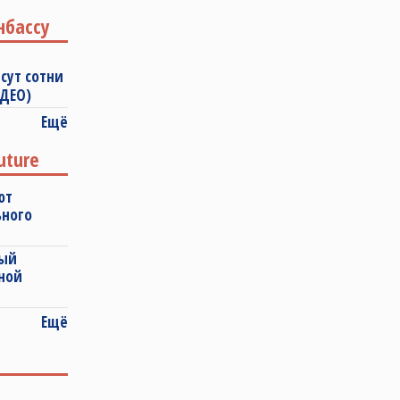
нбассу
сут сотни
ИДЕО)
Ещё
uture
ют
ьного
ный
ной
Ещё