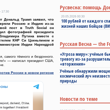
Русвесна: помощь До
- 17:30
20.05.2026 00:30
т Дональд Трамп заявил, что
100 рублей от каждого спа
еряли Россию и Индию из-за
жизней наших бойцов (В
Свой пост в Truth Social он
дил фотографией президента
Владимира Путина вместе с
ателем КНР Си Цзиньпином и
Русская Весна — the F
-министром Индии Нарендрой
«Угроза миру»: учёные бь
, самого тёмного и бездонного.
тревогу из-за разрушител
те!» — написал президент США,
«вторжения»
не.
Учёные обнаружили мощ
ротив России в новом регионе
космический луч неизвест
природы
Новости по теме