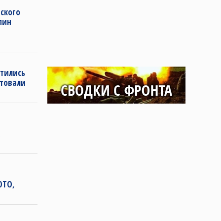
ского
пин
етились
ртовали
ОТО,