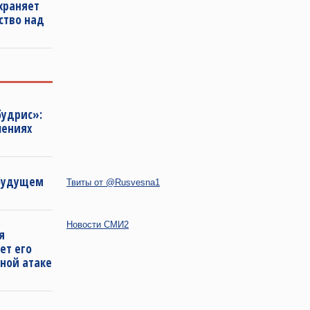
храняет
ство над
будрис»:
лениях
 будущем
Твиты от @Rusvesna1
Новости СМИ2
я
ет его
ной атаке