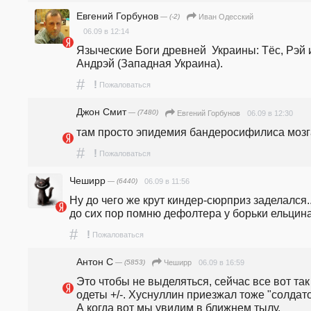
Евгений Горбунов
— (-2)
Иван Одесский
06.09 в 12:14
Языческие Боги древней  Украины: Тёс, Рэй и
Андрэй (Западная Украина).
#
!
Пожаловаться
Джон Смит
— (7480)
06.09 в 12:30
Евгений Горбунов
там просто эпидемия бандеросифилиса мозг
#
!
Пожаловаться
Чеширр
— (6440)
06.09 в 11:56
Ну до чего же крут киндер-сюрприз заделался.. 
до сих пор помню дефолтера у борьки ельцина
#
!
Пожаловаться
Антон С
— (5853)
06.09 в 16:59
Чеширр
Это чтобы не выделяться, сейчас все вот так 
одеты +/-. Хуснуллин приезжал тоже "солдато
А когда вот мы увидим в ближнем тылу, 