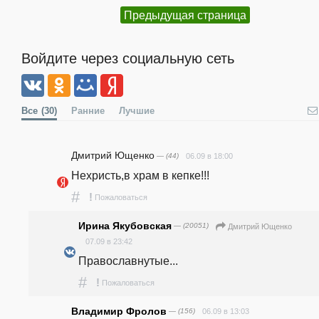
Предыдущая страница
Войдите через социальную сеть
Все
(30)
Ранние
Лучшие
Дмитрий Ющенко
— (44)
06.09 в 18:00
Нехристь,в храм в кепке!!! 
#
!
Пожаловаться
Ирина Якубовская
— (20051)
Дмитрий Ющенко
07.09 в 23:42
Православнутые...
#
!
Пожаловаться
Владимир Фролов
— (156)
06.09 в 13:03