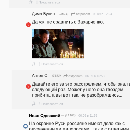
#
!
Пожаловаться
Дима Бунин
— (8574)
06.09 в 12:24
astponom
Да уж, не сравнить с Захарченко. 
#
!
Пожаловаться
Антон С
— (5853)
06.09 в 16:53
astponom
Давайте его за это расстреляем, чтобы знал в
следующий раз. Может у него она гвоздём 
прибита, а вы вот так, не разобрамшись...
#
!
Пожаловаться
Иван Одесский
— (19396)
06.09 в 11:59
На окраине Руси россияне имеют дело как с 
одураченными малоросами , так и с отпетыми 