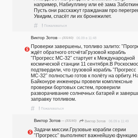
например, Набиуллину или её зама Заботкин
Пусть они расскажут гражданам про перегрев
Увидим, спасёт ли их бронежилет.
#
!
Пожаловаться
Виктор Зотов
— (33160)
06.09 в 11:48
Проверки завершены, топливо залито: "Прогре
ждёт обратного отсчётаГрузовой корабль 
"Прогресс МС-32" стартует к Международной 
космической станции 11 сентября.В Роскосмос
подтвердили, что грузовой корабль "Прогресс 
МС-32" полностью готов к полёту на орбиту. На
Байконуре инженеры провели комплексные 
проверки бортовых систем, проверили 
разворачивание солнечных батарей и заверши
заправку топливом. 
#
!
Пожаловаться
Виктор Зотов
— (33160)
06.09 в 11:49
Виктор Зотов
Задачи миссии.Грузовые корабли серии 
"Прогресс" выполняют важнейшую функцию 