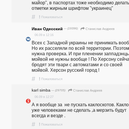
майор", в паспортах тоже необходимо делать
отметки жирным шрифтом "украинец"
#
!
Пожаловаться
Иван Одесский
— (19396)
Станислав Андреев
06.09 в 12:16
Всех с Западной украины не принимать вообщ
Но их расселяли по всей территории. Поэтом
нужна проверка. И при пленении заппадэнцы 
мойвой не нужны вообще ! По Херсону сейча
бродят эти твари с автоматами и со своей 
мойвой. Херсон русский город !
#
!
Пожаловаться
karl simba
— (29705)
Станислав Андреев
06.09 в 12:27
А я вообще за  не пускать каклоскотов. Какло
уже человеками не сделать ,а мерзить будут 
всегда и везде .
#
!
Пожаловаться