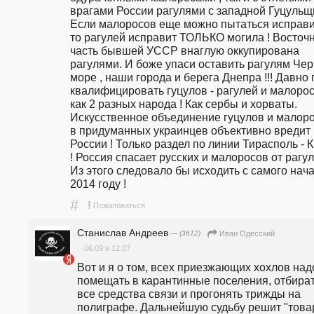
врагами России рагулями с западной Гуцульщи
Если малоросов еще можно пытаться исправит
то рагулей исправит ТОЛЬКО могила ! Восточн
часть бывшей УССР внаглую оккупирована 
рагулями. И боже упаси оставить рагулям Чер
море , наши города и берега Днепра !!! Давно 
квалифицировать гуцулов - рагулей и малорос
как 2 разных народа ! Как сербы и хорваты. 
Искусственное объединение гуцулов и малоро
в придуманных украинцев объективно вредит 
России ! Только раздел по линии Тирасполь - К
! Россия спасает русских и малоросов от рагуле
Из этого следовало бы исходить с самого нача
2014 году !
#
!
Пожаловаться
Станислав Андреев
— (3612)
Иван Одесский
06.09 в 12:07
Вот и я о том, всех приезжающих хохлов надо
помещать в карантинные поселения, отбират
все средства связи и прогонять трижды на 
полиграфе. Дальнейшую судьбу решит "това