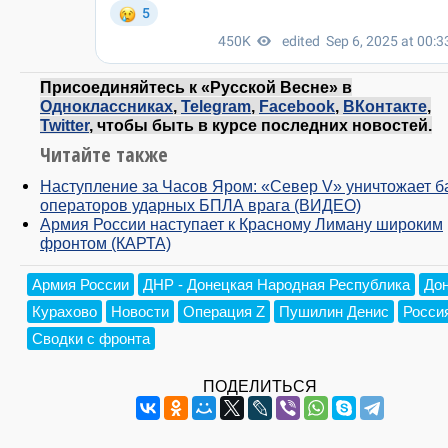
Присоединяйтесь к «Русской Весне» в
Одноклассниках
,
Telegram
,
Facebook
,
ВКонтакте
,
Twitter
, чтобы быть в курсе последних новостей.
Читайте также
Наступление за Часов Яром: «Север V» уничтожает б
операторов ударных БПЛА врага (ВИДЕО)
Армия России наступает к Красному Лиману широким
фронтом (КАРТА)
Армия России
ДНР - Донецкая Народная Республика
До
Курахово
Новости
Операция Z
Пушилин Денис
Росси
Сводки с фронта
ПОДЕЛИТЬСЯ