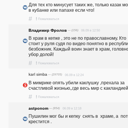
Для тех кто минусует таких же, только казак мо
в кубанке или папахе если что!
#
!
Пожаловаться
Владимир Фролов
— (156)
06.09 в 12:50
В храм в кепке , это не по православному. Кто 
стоит у руля судя по видео понятно в республи
безбожник. Каждый воин знает в храм, головно
убор долой!
#
!
Пожаловаться
karl simba
— (29705)
06.09 в 12:24
В мимрике опять убили каклушку ,прехала за 
счастливой жизнью,,где весь мир с какландией
#
!
Пожаловаться
astponom
— (954)
06.09 в 12:18
Пушилин мог бы и кепку  снять в  храме, а  пото
крестится .