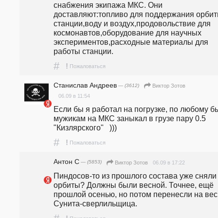
снабжения экипажа МКС. Они 
доставляют:топливо для поддержания орбит
станции,воду и воздух,продовольствие для 
космонавтов,оборудование для научных 
экспериментов,расходные материалы для 
работы станции. 
#
!
Пожаловаться
Станислав Андреев
— (3612)
Виктор Зотов
06.09 в 11:54
Если бы я работал на погрузке, по любому бы
мужикам на МКС заныкал в грузе пару 0.5 
"Кизлярского"   )))
#
!
Пожаловаться
Антон С
— (5853)
06.09 в 17:22
Виктор Зотов
Пиндосов-то из прошлого состава уже сняли 
орбиты? Должны были весной. Точнее, ещё 
прошлой осенью, но потом перенесли на весн
Сунита-сверлильщица.