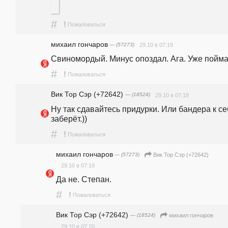
#
!
Пожаловаться
михаил гончаров
— (57273)
29.10 в 07:19
Свиномордый. Минус опоздал. Ага. Уже пойма
#
!
Пожаловаться
Вик Тор Сэр (+72642)
— (18524)
29.10 в 07:18
Ну так сдавайтесь придурки. Или бандера к се
заберёт.))
#
!
Пожаловаться
михаил гончаров
— (57273)
Вик Тор Сэр (+72642)
29.10 в 07:19
Да не. Степан. 
#
!
Пожаловаться
Вик Тор Сэр (+72642)
— (18524)
михаил гончаров
29.10 в 07:20