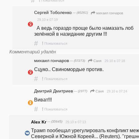
#
!
Пожаловаться
Сергей Тоболенко
— (40261)
михаил гончаров
29.10 в 07:19
  А ведь гораздо проще было намазать лоб 
зелёнкой в назидание другим !!!
#
!
Пожаловаться
Комментарий удалён
михаил гончаров
— (57273)
29.10 в 07:18
Саня
Сцуко.. Свиномордые против. 
#
!
Пожаловаться
Дмитрий Дмитриев
— (2377)
29.10 в 07:24
Саня
Виват!!!
#
!
Пожаловаться
Alex Kr
— (35645)
29.10 в 07:13
Трамп пообещал урегулировать конфликт меж
Северной и Южной Кореей... (Reuters). "грешно