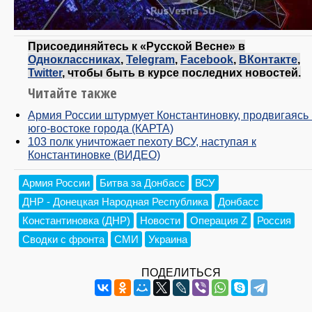
Присоединяйтесь к «Русской Весне» в
Одноклассниках
,
Telegram
,
Facebook
,
ВКонтакте
,
Twitter
, чтобы быть в курсе последних новостей.
Читайте также
Армия России штурмует Константиновку, продвигаясь
юго-востоке города (КАРТА)
103 полк уничтожает пехоту ВСУ, наступая к
Константиновке (ВИДЕО)
Армия России
Битва за Донбасс
ВСУ
ДНР - Донецкая Народная Республика
Донбасс
Константиновка (ДНР)
Новости
Операция Z
Россия
Сводки с фронта
СМИ
Украина
ПОДЕЛИТЬСЯ