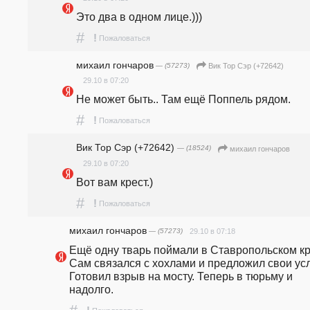
Это два в одном лице.)))
#
!
Пожаловаться
михаил гончаров
— (57273)
Вик Тор Сэр (+72642)
29.10 в 07:20
Не может быть.. Там ещё Поппель рядом. 
#
!
Пожаловаться
Вик Тор Сэр (+72642)
— (18524)
михаил гончаров
29.10 в 07:20
Вот вам крест.)
#
!
Пожаловаться
михаил гончаров
— (57273)
29.10 в 07:18
Ещё одну тварь поймали в Ставропольском кра
Сам связался с хохлами и предложил свои услу
Готовил взрыв на мосту. Теперь в тюрьму и 
надолго. 