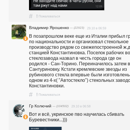
#
!
Пожаловаться
Владимир Ярошенко
— (22923)
29.10 в 06:59
В позапрошлом веке еще из Италии прибыл гр
по национальности и организовал стекольное 
производство рядом со свежепостроенной ж.д.
станцией Константиновка. Поселок рабочих во
стеклозавода назвал в честь города где он 
родился - Сан-Торино. Переиначилось затем в
Сантуриновку. Кстати кремлевские звезды из 
рубинового стекла впервые были изготовлены
одном из 4-х( "Автостекло") стекольных заводо
Константиновки. 
#
!
Пожаловаться
Гр Колючий
— (104502)
29.10 в 06:58
Вот и всё, укринское пво научилась сбивать 
Буревестники...)))