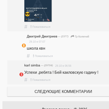
#
!
Пожаловаться
Дмитрий Дмитриев
— (2377)
Гр Колючий
29.10 в 07:07
школа квн
#
!
Пожаловаться
karl simba
— (29704)
29.10 в 06:56
Успехи ,ребята ! Бей какловскую гадину !
#
!
Пожаловаться
СЛЕДУЮЩИЕ КОММЕНТАРИИ