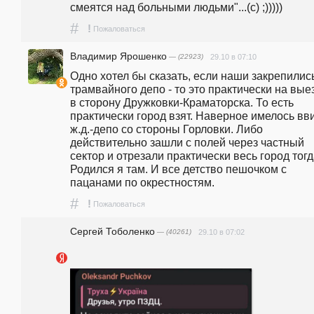
смеятся над больными людьми"...(с) ;)))))
#
!
Пожаловаться
Владимир Ярошенко
— (22923)
29.10 в 07:10
Одно хотел бы сказать, если наши закрепились
трамвайного депо - то это практически на выез
в сторону Дружковки-Краматорска. То есть 
практически город взят. Наверное имелось вви
ж.д.-депо со стороны Горловки. Либо 
действительно зашли с полей через частный 
сектор и отрезали практически весь город тогда
Родился я там. И все детство пешочком с 
пацанами по окрестностям.
#
!
Пожаловаться
Сергей Тоболенко
— (40261)
29.10 в 07:02