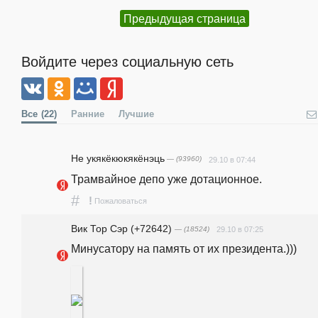
Предыдущая страница
Войдите через социальную сеть
Все
(22)
Ранние
Лучшие
Не укякёкюкякёнэць
— (93960)
29.10 в 07:44
Трамвайное депо уже дотационное.
#
!
Пожаловаться
Вик Тор Сэр (+72642)
— (18524)
29.10 в 07:25
Минусатору на память от их президента.)))