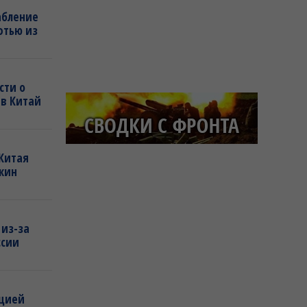
абление
фтью из
сти о
 в Китай
 Китая
кин
 из-за
ссии
ацией