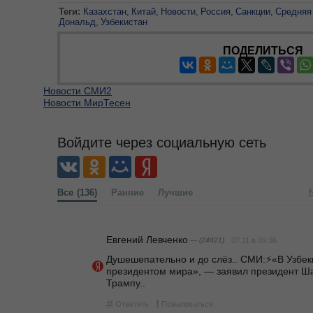
Теги:
Казахстан
Китай
Новости
Россия
Санкции
Средняя
Дональд
Узбекистан
ПОДЕЛИТЬСЯ
Новости СМИ2
Новости МирТесен
Войдите через социальную сеть
Все
(136)
Ранние
Лучшие
Евгений Левченко
— (24821)
07.11 в 09:36
Душешепательно и до слёз.. СМИ:⚡️«В Узбек
президентом мира», — заявил президент Ша
Трампу.. 
#
!
Ответить
Пожаловаться