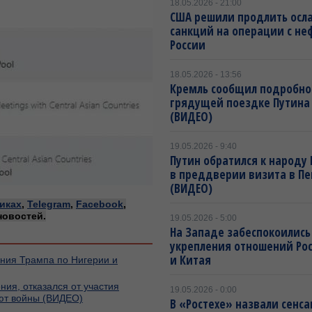
18.05.2026 - 21:00
США решили продлить осл
санкций на операции с не
России
18.05.2026 - 13:56
Кремль сообщил подробно
грядущей поездке Путина
(ВИДЕО)
19.05.2026 - 9:40
Путин обратился к народу
в преддверии визита в Пе
(ВИДЕО)
иках
,
Telegram
,
Facebook
,
новостей.
19.05.2026 - 5:00
На Западе забеспокоились
укрепления отношений Ро
и Китая
ения Трампа по Нигерии и
ия, отказался от участия
19.05.2026 - 0:00
ают войны (ВИДЕО)
В «Ростехе» назвали сенс