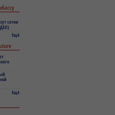
нбассу
сут сотни
ИДЕО)
Ещё
uture
ют
ьного
ный
ной
Ещё