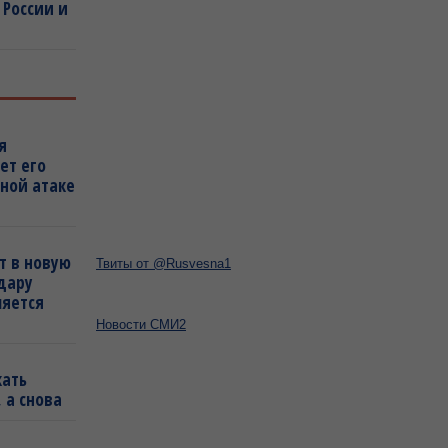
 России и
я
ет его
ной атаке
т в новую
Твиты от @Rusvesna1
удару
ляется
Новости СМИ2
кать
 а снова