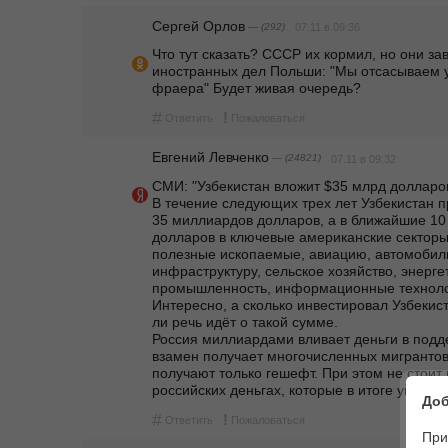
Сергей Орлов
— (292)
07.11 в 09:36
Что тут сказать? СССР их кормил, но они за
иностранных дел Польши: "Мы отсасываем у
фраера" Будет живая очередь?
#
!
Ответить
Пожаловаться
Евгений Левченко
— (24821)
07.11 в 09:32
СМИ: "Узбекистан вложит $35 млрд долларов в экономику США – Трамп.                                                                                                         
В течение следующих трех лет Узбекистан пр
35 миллиардов долларов, а в ближайшие 10 
долларов в ключевые американские секторы
полезные ископаемые, авиацию, автомобиль
инфраструктуру, сельское хозяйство, энерге
промышленность, информационные технологии и другие отрасли."                                                                                                                                   
Интересно, а сколько инвестировал Узбекист
ли речь идёт о такой сумме.                                                                                                                                    
Россия миллиардами вливает деньги в подде
взамен получает многочисленных мигрантов
получают только гешефт. При этом не стоит и
российских деньгах, которые в итоге уйдут 
Доб
#
!
Ответить
Пожаловаться
При