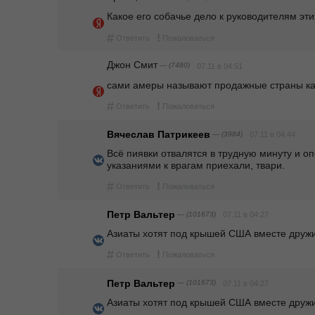
Какое его собачье дело к руководителям эти
#
!
Ответить
Пожаловаться
Джон Смит
— (7480)
07.11 в 04:51
сами амеры называют продажные страны как 
#
!
Ответить
Пожаловаться
Вячеслав Патрикеев
— (3984)
07.11 в 04:44
Всё пиявки отвалятся в трудную минуту и опо
указаниями к врагам приехали, твари. 
#
!
Ответить
Пожаловаться
Петр Вальтер
— (101673)
07.11 в 04:27
Азиаты хотят под крышей США вместе дружи
#
!
Ответить
Пожаловаться
Петр Вальтер
— (101673)
07.11 в 04:27
Азиаты хотят под крышей США вместе дружи