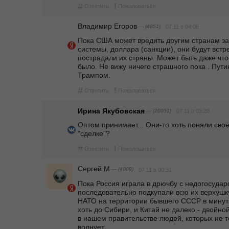
#
!
Ответить
Пожаловаться
Владимир Егоров
— (4851)
07.11 в 04:06
Пока США может вредить другим странам за
системы, доллара (санкции), они будут встре
пострадали их страны. Может быть даже что-
было. Не вижу ничего страшного пока . Путин
Трампом.
#
!
Ответить
Пожаловаться
Ирина Якубовская
— (20051)
07.11 в 03:28
Оптом принимает... Они-то хоть поняли своё 
"сделке"?
#
!
Ответить
Пожаловаться
Сергей М
— (4009)
07.11 в 00:31
Пока Россия играла в дрючбу с недогосударс
последовательно подкупали всю их верхушку
НАТО на территории бывшего СССР в минута
хоть до Сибири, и Китай не далеко - двойно
в нашем правительстве людей, которых не т
волнует.