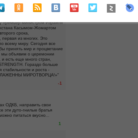
инении Казахстана к 
ду премьер-министром Израиля 
хстана Касымом-Жомартом 
торого срока, 
первая из многих. Это 
о всему миру. Сегодня все 
бы принять мир и процветание 
 мы объявим о церемонии 
и есть еще много стран, 
 STRENGTH. Гораздо больше 
 стабильности и роста - 
ы. БЛАЖЕННЫ МИРОТВОРЦА!»"
-1
ах ОДКБ, направить свои 
е эти дуто-гнилые братья 
можно питаться вкусно...
1