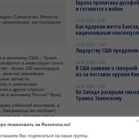
Европа пропитана русофо
и готовится к войне
видуют Сикорскому. Министр 
17.05.2026 - 6:00
 американцев, как последние 
Как ядерная мечта Бангла
национальным консенсусо
17.05.2026 - 1:00
Лидерству США предрекли
                                                                                                            
иобретет и инвестирует почти 
16.05.2026 - 4:00
В США заявили о скверной
лет - более 100 миллиардов 
из-за поставок оружия Ки
, включая важнейшие 
ные запчасти, 
тику и химическую 
16.05.2026 - 3:00
                                                                                                  
На Западе раскрыли смысл
ан в экономику России? Вряд 
Трампа Зеленскому
ржку узбекской экономики, а 
. Американцы же наоборот, 
сключать, что речь идёт о 
в США
з
ро пожаловать на Rusvesna.su!
глашаем Вас подписаться на наши группы