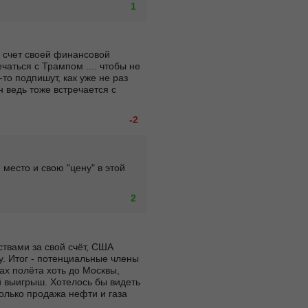
1
 счет своей финансовой 
чаться с Трампом .... чтобы не 
то подпишут, как уже не раз 
 ведь тоже встречается с 
-2
место и свою "цену" в этой 
2
твами за свой счёт, США 
. Итог - потенциальные члены 
х полёта хоть до Москвы, 
й выигрыш. Хотелось бы видеть 
олько продажа нефти и газа 