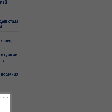
бией
деш стала
м
 конец
 ситуации
еву
 послания
акрыть