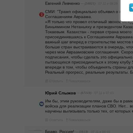
Евгений Левченко
— (24821)
07.11 в 09:29
СМИ: "Трамп официально объявил о присоед
Соглашениям Авраама.                                                                                                                                                                             
«Я только что провел отличный звонок меж
Биньямином Нетаньяху и президентом Каза
Токаевым. Казахстан - первая страна моего в
присоединившаясь к Соглашениям Авраама, 
важный шаг вперед в строительстве мостов п
больше стран выстраиваются в очередь, что
через мои Авраамовские соглашения. Скоро
подписания, чтобы сделать это официально, 
пытающихся присоединиться к этому клубу
впереди в том, чтобы объединять страны для
Реальный прогресс, реальные результат
#
!
Ответить
Пожаловаться
Юрий Слыжов
— (67119)
07.11 в 07:03
Им бы, этим руководителям, даже бы в рамк
войска для реализации планов СВО. Нет... вс
научены вылизывать только тех, от которых 
#
!
Ответить
Пожаловаться
Браво, Россия!
— (3913)
07.11 в 06:49