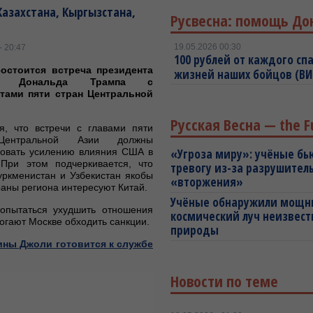
азахстана, Кыргызстана,
Русвесна: помощь До
19.05.2026 00:30
- 20:47
100 рублей от каждого спа
остоится встреча президента
жизней наших бойцов (В
ки Дональда Трампа с
тами пяти стран Центральной
Русская Весна — the F
я, что встречи с главами пяти
Центральной Азии должны
вовать усилению влияния США в
«Угроза миру»: учёные бь
 При этом подчеркивается, что
тревогу из-за разрушител
уркменистан и Узбекистан якобы
«вторжения»
аны региона интересуют Китай.
Учёные обнаружили мощ
опытаться ухудшить отношения
космический луч неизвест
огают Москве обходить санкции.
природы
ны Джоли готовится к службе
Новости по теме