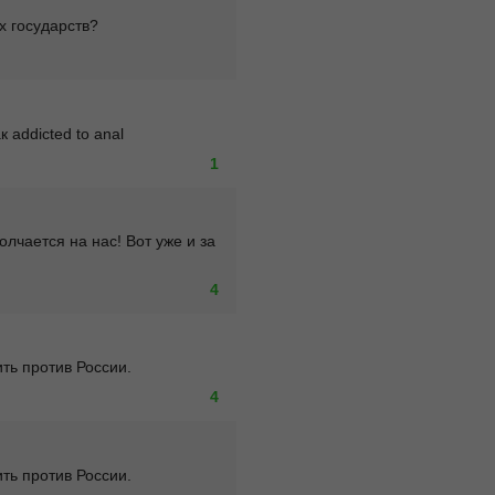
х государств?
addicted to anal
1
лчается на нас! Вот уже и за 
4
ть против России.
4
ть против России.