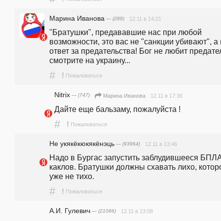
Марина Иванова
— (288)
12.11 в 14:21
"Братушки", предававшие нас при любой 
возможности, это вас не "санкции убивают", а 
ответ за предательства! Бог не любит предател
смотрите на украину...
#
!
Пожаловаться
Nitrix
— (747)
12.11 в 17:36
Марина Иванова
Дайте еще бальзаму, пожалуйста !
#
!
Пожаловаться
Не укякёкюкякёнэць
— (93964)
12.11 в 13:46
Надо в Бургас запустить заблудившееся БПЛА 
каклов. Братушки должны схавать лихо, которо
уже не тихо.
#
!
Пожаловаться
А.И. Гулевич
— (21086)
12.11 в 13:08