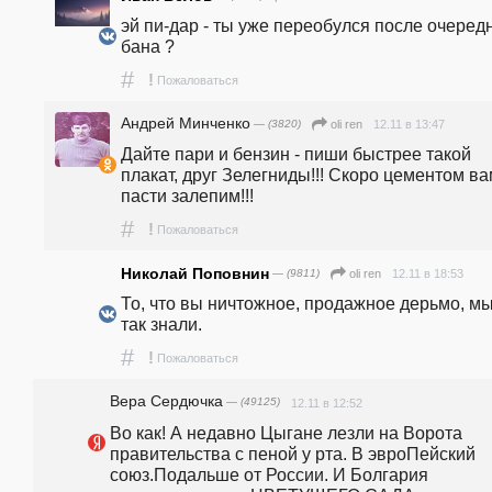
эй пи-дар - ты уже переобулся после очередн
бана ?
#
!
Пожаловаться
Андрей Минченко
— (3820)
12.11 в 13:47
oli ren
Дайте пари и бензин - пиши быстрее такой 
плакат, друг Зелегниды!!! Скоро цементом ва
пасти залепим!!!
#
!
Пожаловаться
Николай Поповнин
— (9811)
12.11 в 18:53
oli ren
То, что вы ничтожное, продажное дерьмо, мы 
так знали.
#
!
Пожаловаться
Вера Сердючка
— (49125)
12.11 в 12:52
Во как! А недавно Цыгане лезли на Ворота 
правительства с пеной у рта. В эвроПейский 
союз.Подальше от России. И Болгария 