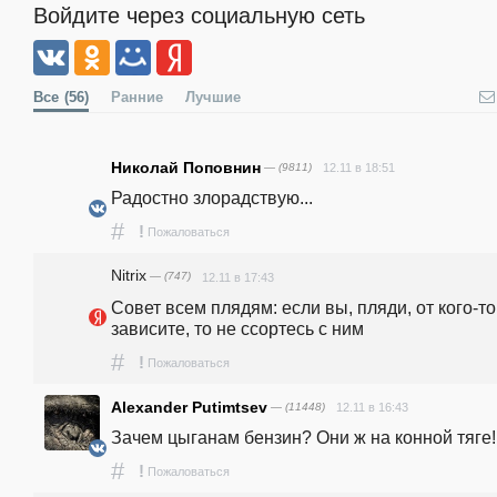
Войдите через социальную сеть
Все
(56)
Ранние
Лучшие
Николай Поповнин
— (9811)
12.11 в 18:51
Радостно злорадствую...
#
!
Пожаловаться
Nitrix
— (747)
12.11 в 17:43
Совет всем плядям: если вы, пляди, от кого-то 
зависите, то не ссортесь с ним
#
!
Пожаловаться
Alexander Putimtsev
— (11448)
12.11 в 16:43
Зачем цыганам бензин? Они ж на конной тяге!
#
!
Пожаловаться