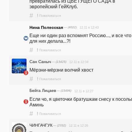
превратилась из ЦВЕТУЩЕГО САДА в 
эвропейский ГейКлуб.
#
!
Пожаловаться
Нина Полесская
— (4022)
12.11 в 12:43
Еще ни один раз вспомнят Россию..., и все что 
для них делала...?!
#
!
Пожаловаться
Сан Саныч
— (13425)
12.11 в 12:34
Мёрзни-мёрзни волчий хвост
#
!
Пожаловаться
Бейга Лицаев
— (15496)
12.11 в 12:27
Если чо, я цветочки братушкам снесу к посольст
Аминь
#
!
Пожаловаться
ЧИНГАЧГУК
— (2332)
12.11 в 12:26