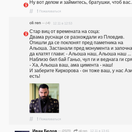
Ну вот делом и займитесь, братушки, чтоб вас.
#
!
Пожаловаться
oli ren
— (-4)
12.11 в 12:53
Стар виц от времената на соца:                                                                                  
Двама руснаци се разхождали из Пловдив. 
Отишли да се поклонят пред паметника на 
Альоша. Застанали пред монумента и започна
да клатят глави: - Альоша наш, Альоша наш ... 
Наблизо бил бай Ганьо, чул ги и веднага ги сря
- Ха, Альоша ваш, ама цимента - наш!                         
И заберите Киркорова - он тоже ваш, у нас Ази
есть!
#
!
Пожаловаться
Иван Белов
— (2025)
12.11 в 13:41
oli ren