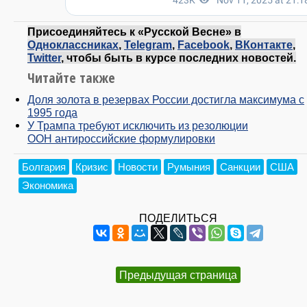
Присоединяйтесь к «Русской Весне» в
Одноклассниках
,
Telegram
,
Facebook
,
ВКонтакте
,
Twitter
, чтобы быть в курсе последних новостей.
Читайте также
Доля золота в резервах России достигла максимума с
1995 года
У Трампа требуют исключить из резолюции
ООН антироссийские формулировки
Болгария
Кризис
Новости
Румыния
Санкции
США
Экономика
ПОДЕЛИТЬСЯ
Предыдущая страница