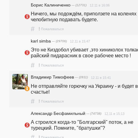
Борис Калиниченко
— (12731)
12.11 в 16:06
Ничего, мы подождём, приползете на коленях 
челобитную подавать будете.
#
!
Пожаловаться
karl simba
— (29706)
12.11 в 15:47
Это не Киздобол убивает ,это хиниколох толкае
райский пидарасник в свое рабочее место !
#
!
Пожаловаться
Владимир Тимофеев
— (2811)
12.11 в 15:41
Не отправляйте горючку на Украину - и будет в
счастье!
#
!
Пожаловаться
Александр Бесфамильный
— (74738)
12.11 в 15:13
А строился когда-то "Болгарский" поток, а не 
турецкий. Помните, "братушки"? 
#
!
Пожаловаться