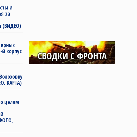
сты и
ая за
и (ВИДЕО)
еверных
-й корпус
Волоховку
О, КАРТА)
по целям
ой
(ФОТО,