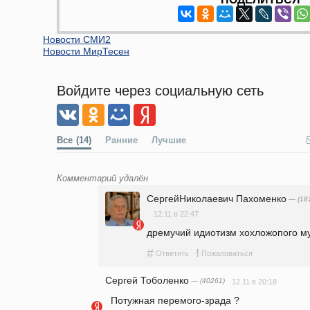
Новости СМИ2
Новости МирТесен
Войдите через социальную сеть
Все
(14)
Ранние
Лучшие
Комментарий удалён
СергейНиколаевич Пахоменко
— (18
12.11 в 22:47
дремучий идиотизм хохложопого муд
#
!
Ответить
Пожаловаться
Сергей Тоболенко
— (40261)
12.11 в 20:18
  Потужная перемого-зрада ? 