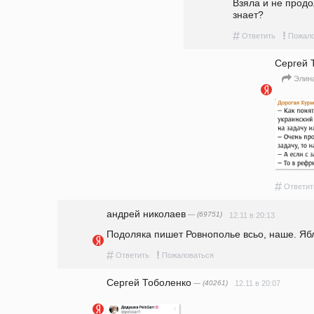
Взяла и не продол
знает?
#
!
Ответить
Пожало
Сергей 
Элин
#
Ответит
андpeй николаев
— (69751)
12.11 в 20:13
Подоляка пишет Ровнополье всьо, наше. Яб
#
!
Ответить
Пожаловаться
Сергей Тоболенко
— (40261)
12.11 в 20:07