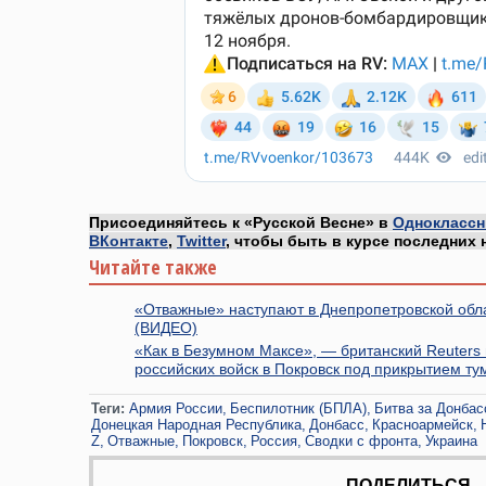
Присоединяйтесь к «Русской Весне» в
Одноклассн
ВКонтакте
,
Twitter
, чтобы быть в курсе последних 
Читайте также
«Отважные» наступают в Днепропетровской обл
(ВИДЕО)
«Как в Безумном Максе», — британский Reuters
российских войск в Покровск под прикрытием т
Теги:
Армия России
Беспилотник (БПЛА)
Битва за Донбас
Донецкая Народная Республика
Донбасс
Красноармейск
Z
Отважные
Покровск
Россия
Сводки с фронта
Украина
ПОДЕЛИТЬСЯ