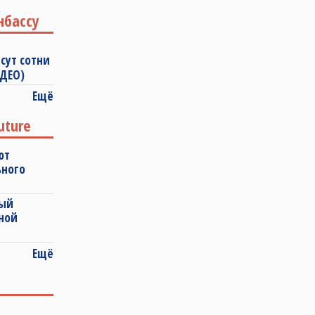
нбассу
сут сотни
ИДЕО)
Ещё
uture
ют
ьного
ный
ной
Ещё