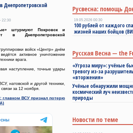
в Днепропетровской
Русвесна: помощь До
19.05.2026 00:30
- 22:30
100 рублей от каждого спа
ные» штурмуют Покровск и
жизней наших бойцов (В
ают в Днепропетровской
группировки войск «Центр» днём
Русская Весна — the F
ведётся активное уничтожение
техники врага.
«Угроза миру»: учёные бь
вая наступление, точные удары
тревогу из-за разрушител
«вторжения»
У, натовской и другой техники,
Учёные обнаружили мощ
связи за 12 ноября.
космический луч неизвест
природы
: главком ВСУ признал потерю
А)
Новости по теме