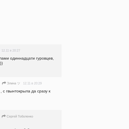
12.11 в 20:27
илами одиннадцати гуровцев, 
))
12.11 в 20:29
Элина ツ
Сергей Тоболенко