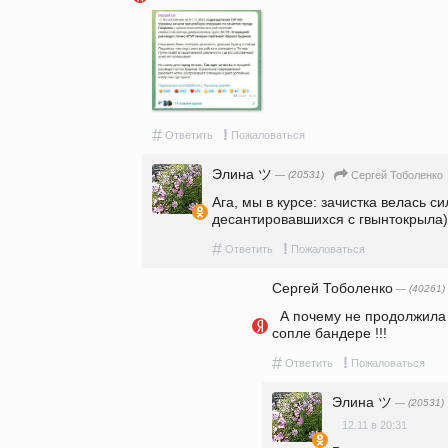
#
!
Ответить
Пожаловаться
Элина ツ
— (20531)
Сергей Тоболенко
Ага, мы в курсе: зачистка велась с
десантировавшихся с гвынтокрыла)
#
!
Ответить
Пожаловаться
Сергей Тоболенко
— (40261)
  А почему не продолжила , с гвынтокрыла да сразу к 
сопле бандере !!!
#
!
Ответить
Пожаловаться
Элина ツ
— (20531)
12.11 в 20:31