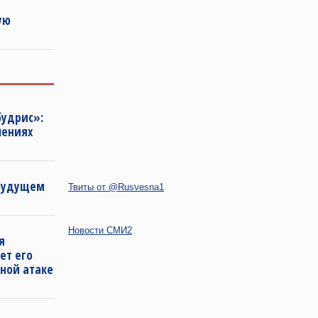
ую
будрис»:
лениях
 будущем
Твиты от @Rusvesna1
Новости СМИ2
я
ет его
ной атаке