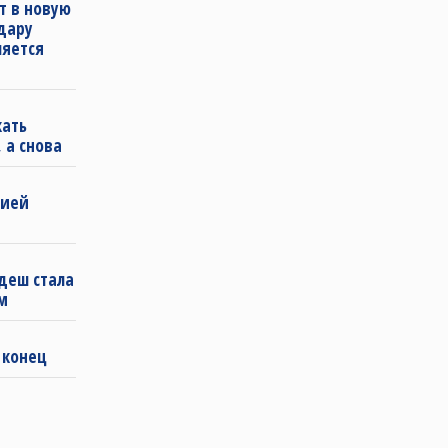
т в новую
удару
ляется
кать
 а снова
бией
деш стала
м
 конец