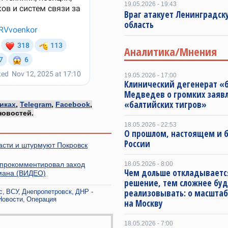
19.05.2026 - 19:43
Враг атакует Ленинградск
область
Аналитика/Мнения
19.05.2026 - 17:00
Клинический дегенерат «
Медведев о громких заяв
«балтийских тигров»
иках
,
Telegram
,
Facebook
,
новостей.
18.05.2026 - 22:53
О прошлом, настоящем и
России
асти и штурмуют Покровск
 прокомментировал заход
18.05.2026 - 8:00
Чем дольше откладываетс
умана (ВИДЕО)
решение, тем сложнее буд
реализовывать: о масштаб
с
ВСУ
Днепропетровск
ДНР -
Новости
Операция
на Москву
18.05.2026 - 7:00