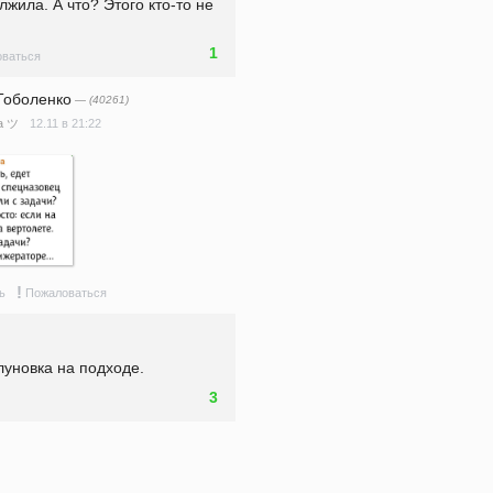
жила. А что? Этого кто-то не 
1
ваться
Тоболенко
— (40261)
12.11 в 21:22
а ツ
!
ь
Пожаловаться
луновка на подходе.
3