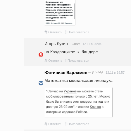
#
!
Ответить
Пожаловаться
Игорь Лукин
— (100)
12.11 в 20:04
на Квадроцикле  к  бандере
#
!
Ответить
Пожаловаться
Юстиниан Варламов
— (15856)
12.11 в 19:57
Математика москальская лженаука
#
!
Ответить
Пожаловаться