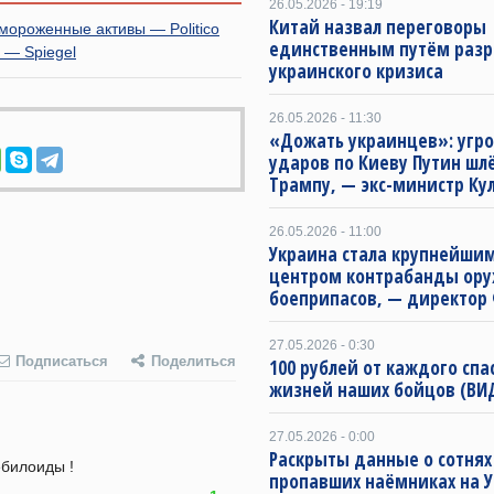
26.05.2026 - 19:19
Китай назвал переговоры
мороженные активы — Politico
единственным путём раз
 — Spiegel
украинского кризиса
26.05.2026 - 11:30
«Дожать украинцев»: угр
ударов по Киеву Путин шлё
Трампу, — экс-министр Ку
26.05.2026 - 11:00
Украина стала крупнейшим
центром контрабанды ору
боеприпасов, — директор
27.05.2026 - 0:30
Подписаться
Поделиться
100 рублей от каждого спа
жизней наших бойцов (ВИ
27.05.2026 - 0:00
Раскрыты данные о сотнях
ебилоиды !
пропавших наёмниках на 