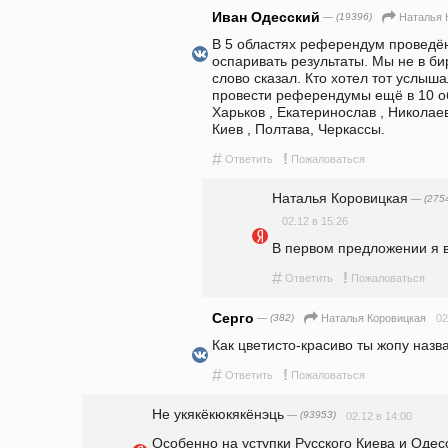
Иван Одесский
— (19396)
Наталья 
В 5 областях референдум проведён.
оспаривать результаты. Мы не в би
слово сказал. Кто хотел тот услышал
провести референдумы ещё в 10 обл
Харьков , Екатеринослав , Николаев 
Киев , Полтава, Черкассы. 
#
!
Ответить
Пожаловаться
Наталья Коровицкая
— (275
02.12 в 15:26
В первом предложении я в
#
!
Ответить
Пожаловаться
Серго
— (382)
02
Наталья Коровицкая
Как цветисто-красиво ты жопу назв
#
!
Ответить
Пожаловаться
Не укякёкюкякёнэць
— (93953)
02.12 в 14:00
Особенно на уступки Русского Киева и Одесс