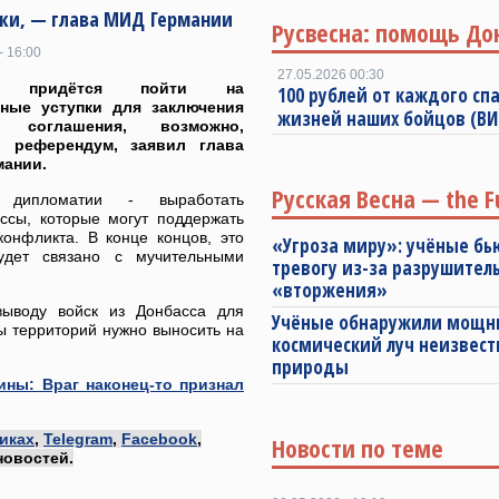
пки, — глава МИД Германии
Русвесна: помощь До
- 16:00
27.05.2026 00:30
не придётся пойти на
100 рублей от каждого спа
нные уступки для заключения
жизней наших бойцов (В
о соглашения, возможно,
и референдум, заявил глава
мании.
Русская Весна — the F
 дипломатии - выработать
ссы, которые могут поддержать
конфликта. В конце концов, это
«Угроза миру»: учёные бь
удет связано с мучительными
тревогу из-за разрушител
«вторжения»
ыводу войск из Донбасса для
Учёные обнаружили мощ
ы территорий нужно выносить на
космический луч неизвест
природы
ины: Враг наконец-то признал
иках
,
Telegram
,
Facebook
,
Новости по теме
новостей.