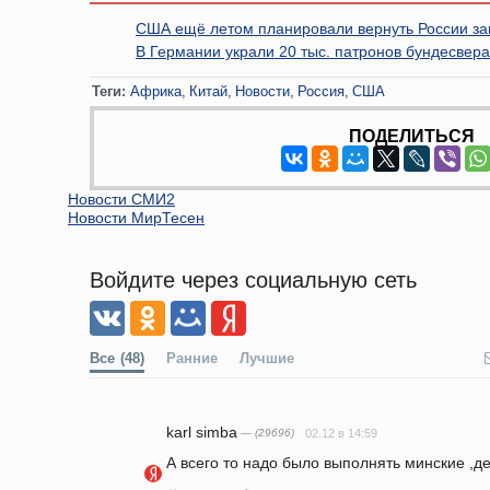
США ещё летом планировали вернуть России за
В Германии украли 20 тыс. патронов бундесвера
Теги:
Африка
Китай
Новости
Россия
США
ПОДЕЛИТЬСЯ
Новости СМИ2
Новости МирТесен
Войдите через социальную сеть
Все
(48)
Ранние
Лучшие
karl simba
— (29696)
02.12 в 14:59
А всего то надо было выполнять минские ,д