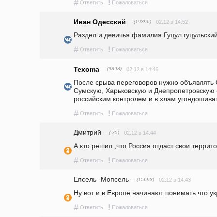
#
!
Ответить
Пожаловаться
Иван Одесский
— (19396)
02.12 в 14:52
Раздел и девичья фамилия Гуцул гуцульский
#
!
Ответить
Пожаловаться
Texoma
— (9898)
02.12 в 14:46
После срыва переговоров нужно объявлять 
Сумскую, Харьковскую и Днепропетровскую 
российским контролем и в хлам угондошиват
#
!
Ответить
Пожаловаться
Дмитрий
— (-75)
02.12 в 14:44
А кто решил ,что Россия отдаст свои террито
#
!
Ответить
Пожаловаться
Епсель -Мопсель
— (15693)
02.12 в 14:43
Ну вот и в Европе начинают понимать что ук
#
!
Ответить
Пожаловаться