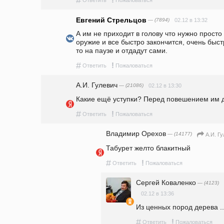
Евгений Стрельцов
— (7894)
02.12 в 13:32
А им не приходит в голову что нужно просто 
оружие и все быстро закончится, очень быст
то на паузе и отдадут сами.
#
!
Ответить
Пожаловаться
А.И. Гулевич
— (21086)
02.12 в 13:30
Какие ещё уступки? Перед повешением им да
#
!
Ответить
Пожаловаться
Владимир Орехов
— (14177)
А.И. Г
Табурет желто блакитный 
#
!
Ответить
Пожаловаться
Сергей Коваленко
— (4123)
02.12 в 13:36
Из ценных пород дерева ..
#
!
Ответить
Пожаловаться