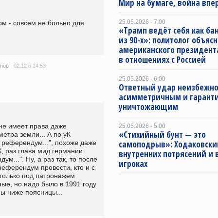
Мир на бумаге, война впе
25.05.2026 - 7:00
м - совсем не больно для 
«Трамп ведёт себя как ба
из 90-х»: политолог объяс
американского президент
в отношениях с Россией
02.12 в 14:53
нов
25.05.2026 - 6:00
Ответный удар неизбежно
асимметричным и гарант
уничтожающим
не имеет права даже 
25.05.2026 - 5:00
«Стихийный бунт — это
етра земли... А по уК 
самоподрыв»: Ходаковский
референдум...", похоже даже 
, раз глава мид германии 
внутренних потрясений и 
м...". Ну, а раз так, то после 
игроках
еферендум провести, кто и с 
только под патронажем 
ые, но надо было в 1991 году 
ны ниже поясницы...