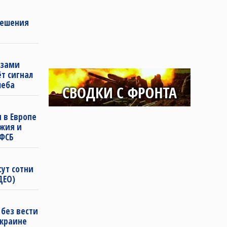
решения
озами
т сигнал
леба
 в Европе
жия и
 ФСБ
сут сотни
ДЕО)
 без вести
Украине