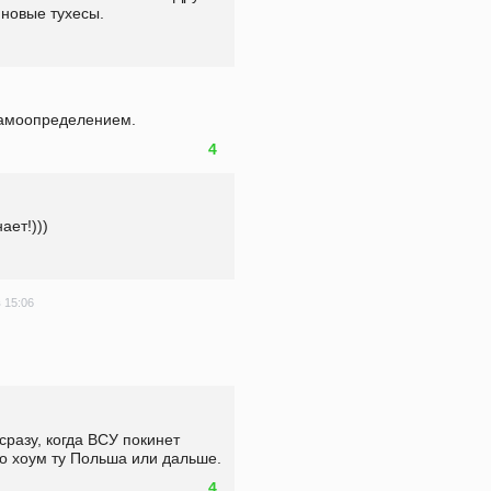
иновые тухесы.
самоопределением.
4
ает!)))
в 15:06
разу, когда ВСУ покинет 
о хоум ту Польша или дальше.
4