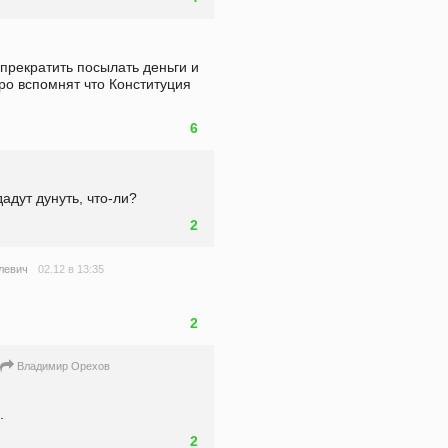
прекратить посылать деньги и 
ро вспомнят что Конституция 
6
дут дунуть, что-ли?
2
02.12 в 13:35
улевич
2
Владимир Орехов
.
2