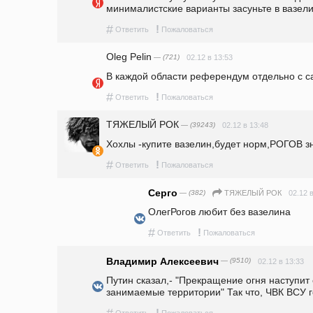
минималистские варианты засуньте в вазел
#
!
Ответить
Пожаловаться
Oleg Pelin
— (721)
02.12 в 13:53
В каждой области референдум отдельно с 
#
!
Ответить
Пожаловаться
ТЯЖЕЛЫЙ РОК
— (39243)
02.12 в 13:48
Хохлы -купите вазелин,будет норм,РОГОВ зн
#
!
Ответить
Пожаловаться
Серго
— (382)
02.12 
ТЯЖЕЛЫЙ РОК
ОлегРогов любит без вазелина
#
!
Ответить
Пожаловаться
Владимир Алексеевич
— (9510)
02.12 в 13:33
Путин сказал,- "Прекращение огня наступит с
занимаемые территории" Так что, ЧВК ВСУ г
#
!
Ответить
Пожаловаться