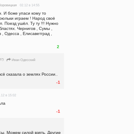
02.12 в 14:55
Коровицкая
 И боже упаси кому то 
рюльки играем ! Народ своё 
. Поезд ушёл. Ту ту !!! Нужно 
астях. Чернигов , Сумы , 
, Одесса , Елисаветград , 
2
47)
Иван Одесский
сё сказала о землях России..
-1
.12 в 15:02
ала
-1
ы. Можем силой взять. Другие 