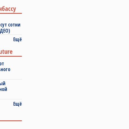
нбассу
сут сотни
ИДЕО)
Ещё
uture
ют
ьного
ный
ной
Ещё