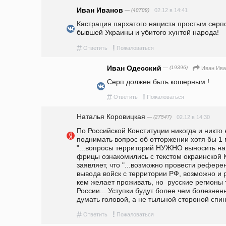
Иван Иванов
— (40709)
02.12 в 14:41
Кастрация пархатого нациста простым серпо
бывшей Украины и убитого хунтой народа!
#
!
Ответить
Пожаловаться
Иван Одесский
— (19396)
Иван Ива
Серп должен быть кошерным !
#
!
Ответить
Пожаловаться
Наталья Коровицкая
— (27547)
02.12 в 14:30
По Российской Конституции никогда и никто 
поднимать вопрос об отторжении хотя бы 1 м
"...вопросы территорий НУЖНО выносить на 
фрицы ознакомились с текстом окраинской К
заявляет, что "...возможно провести референду
вывода войск с территории РФ, возможно и р
кем желает проживать, но  русские регионы 
России... Уступки будут более чем болезненн
думать головой, а не тыльной стороной спи
#
!
Ответить
Пожаловаться