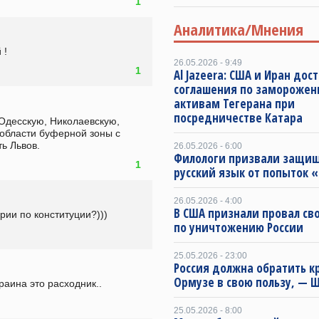
1
Аналитика/Мнения
 !
26.05.2026 - 9:49
1
Al Jazeera: США и Иран дос
соглашения по замороже
активам Тегерана при
посредничестве Катара
Одесскую, Николаевскую, 
области буферной зоны с 
ь Львов.
26.05.2026 - 6:00
Филологи призвали защи
1
русский язык от попыток 
26.05.2026 - 4:00
В США признали провал св
рии по конституции?)))
по уничтожению России
25.05.2026 - 23:00
Россия должна обратить к
Ормузе в свою пользу, — 
раина это расходник..
25.05.2026 - 8:00