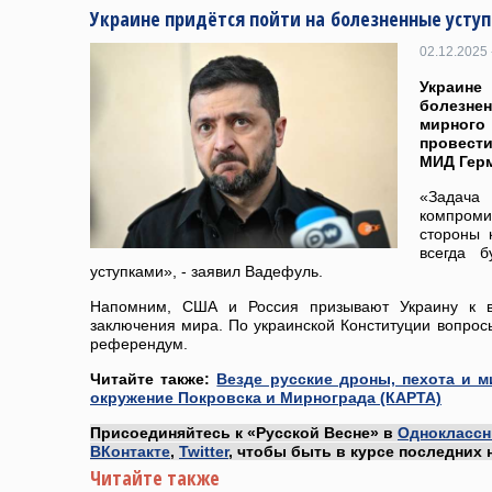
Украине придётся пойти на болезненные усту
02.12.2025 
Украи
болезне
мирног
провест
МИД Гер
«Задача
компроми
стороны 
всегда б
уступками», - заявил Вадефуль.
Напомним, США и Россия призывают Украину к в
заключения мира. По украинской Конституции вопрос
референдум.
Читайте также:
Везде русские дроны, пехота и м
окружение Покровска и Мирнограда (КАРТА)
Присоединяйтесь к «Русской Весне» в
Одноклассн
ВКонтакте
,
Twitter
, чтобы быть в курсе последних 
Читайте также