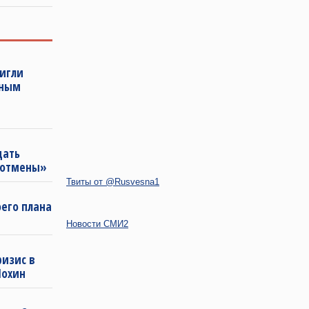
тигли
нным
щать
«отмены»
Твиты от @Rusvesna1
оего плана
Новости СМИ2
ризис в
Шохин