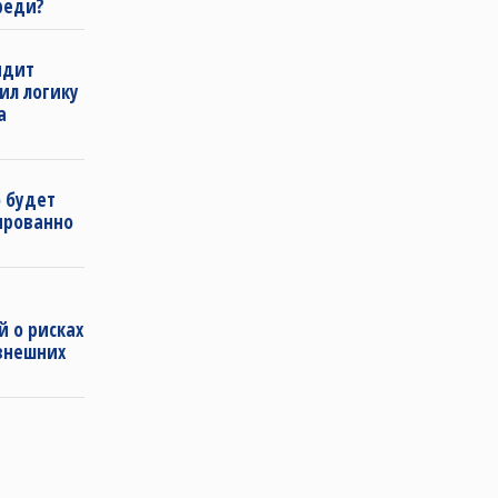
реди?
ндит
нил логику
а
 будет
ированно
 о рисках
внешних