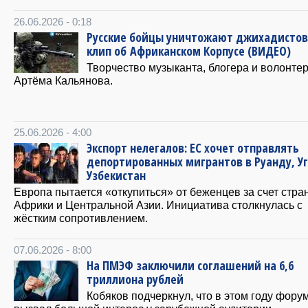
26.06.2026 - 0:18
Русские бойцы уничтожают джихадисто
клип об Африканском Корпусе (ВИДЕО)
Творчество музыканта, блогера и волонте
Артёма Кальянова.
25.06.2026 - 4:00
Экспорт нелегалов: ЕС хочет отправлять
депортированных мигрантов в Руанду, У
Узбекистан
Европа пытается «откупиться» от беженцев за счет стра
Африки и Центральной Азии. Инициатива столкнулась с
жёстким сопротивлением.
07.06.2026 - 8:00
На ПМЭФ заключили соглашений на 6,6
триллиона рублей
Кобяков подчеркнул, что в этом году фору