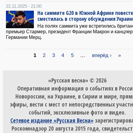
22.11.2025 - 21:00
На саммите G20 в Южной Африке повест
сместилась в сторону обсуждения Украи
На полях саммита уже встретились британ
премьер Стармер, президент Франции Макрон и канцлер
Германии Мерц.
Страницы
1
2
3
4
5
…
вперёд ›
»
«Русская весна» © 2026
Оперативная информация о событиях в Росси
Новороссии, на Украине, в Сирии и мире, пря
эфиры, вести с мест от непосредственных участ
событий, эксклюзивные фото и видео.
Сетевое издание «Русская Весна»
зарегистрирова
Роскомнадзор 20 августа 2015 года, свидетельст