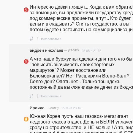
Интересно девки пляшут... Когда к вам обратил
за помощью, вы предложили государству креди
под коммерческие проценты, а тут... Кто будет 
деньги вкладывать? Опять государство, а вы 
потом будете настаивать на коммерциализаци
#
!
Пожаловаться
андpeй николаев
— (69682)
25.05 в 21:15
А что наши буржуины сделали для того что бы 
"повысить значимость своих торговых 
маршрутов"? Может восстановили 
Беломорканал? Нет. Расширили Волго-балт? 
Волго-дон? Опять нет... Только трындежь 
постоянный,да выклянчивание денег из бюдже
#
!
Пожаловаться
Ираида
— (5003)
25.05 в 20:16
Южная Корея пусть наш газовоз- мегагигант 
ледового класса отдаст. Деньги БЫЛИ уплачен
сразу на строительство, и НЕ малые!! А то, вид