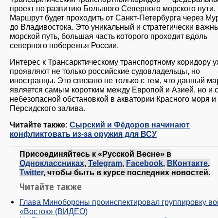
проект по развитию Большого Северного морского пути.
Маршрут будет проходить от Санкт-Петербурга через Му
до Владивостока. Это уникальный и стратегически важн
морской путь, большая часть которого проходит вдоль
северного побережья России.
Интерес к Трансарктическому транспортному коридору 
проявляют не только российские судовладельцы, но
иностранцы. Это связано не только с тем, что данный м
является самым коротким между Европой и Азией, но и 
небезопасной обстановкой в акватории Красного моря и
Персидского залива.
Читайте также:
Сырский и Фёдоров начинают
конфликтовать из-за оружия для ВСУ
Присоединяйтесь к «Русской Весне» в
Одноклассниках
,
Telegram
,
Facebook
,
ВКонтакте
,
Twitter
, чтобы быть в курсе последних новостей.
Читайте также
Глава Минобороны проинспектировал группировку во
«Восток» (ВИДЕО)