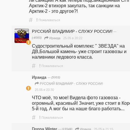
ли санкции! А как теперь подсанкционный СПГ 
Арктик-2 втихоря закупать, так санкции на 
Арктик-2 - это другое?!
#
!
Пожаловаться
РУССКИЙ ВЛАДИМИР - СЛУЖУ РОССИИ!
—
(-4093)
25.05 в 20:22
Ираида
Судостроительный комплекс " ЗВЕЗДА" на 
ДВ,Большой камень- уже строит газовозы и 
наливники ледового класса. 
#
!
Пожаловаться
Ираида
— (5003)
РУССКИЙ ВЛАДИМИР - СЛУЖУ РОССИИ!
25.05 в 20:30
ЧТО моё, то мое! Видела фото газовоза - 
огромный, красивый! Значит, уже стоит в Кор
5-й год. А мог бы на наше благо работать...
#
!
Пожаловаться
Donna Winter
— (15548)
25.05 в 21:15
Ираида