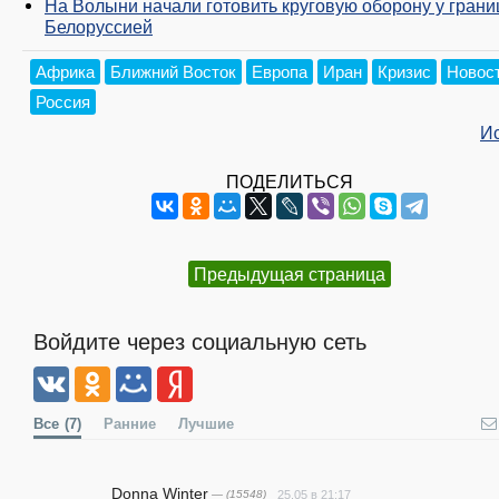
На Волыни начали готовить круговую оборону у грани
Белоруссией
Африка
Ближний Восток
Европа
Иран
Кризис
Новос
Россия
И
ПОДЕЛИТЬСЯ
Предыдущая страница
Войдите через социальную сеть
Все
(7)
Ранние
Лучшие
Donna Winter
— (15548)
25.05 в 21:17