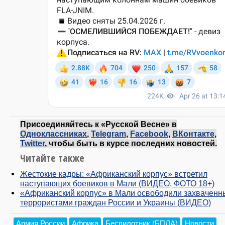
Присоединяйтесь к «Русской Весне» в
Одноклассниках
,
Telegram
,
Facebook
,
ВКонтакте
,
Twitter
, чтобы быть в курсе последних новостей.
Читайте также
Жестокие кадры: «Африканский корпус» встретил
наступающих боевиков в Мали (ВИДЕО, ФОТО 18+)
«Африканский корпус» в Мали освободили захваченн
террористами граждан России и Украины (ВИДЕО)
Армия России
Африка
Беспилотник (БПЛА)
Новости