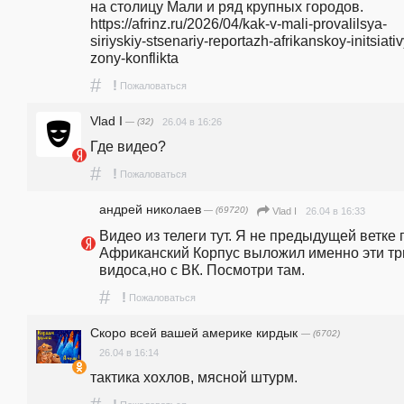
на столицу Мали и ряд крупных городов. 
https://afrinz.ru/2026/04/kak-v-mali-provalilsya-
siriyskiy-stsenariy-reportazh-afrikanskoy-initsiativ
zony-konflikta
#
!
Пожаловаться
Vlad I
— (32)
26.04 в 16:26
Где видео?
#
!
Пожаловаться
андpeй николаев
— (69720)
26.04 в 16:33
Vlad I
Видео из телеги тут. Я не предыдущей ветке п
Африканский Корпус выложил именно эти три
видоса,но с ВК. Посмотри там.
#
!
Пожаловаться
Скоро всей вашей америке кирдык
— (6702)
26.04 в 16:14
тактика хохлов, мясной штурм. 