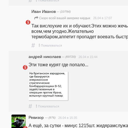
#
!
Пожаловаться
Иван Иванов
— (10794)
26.04 в 17:07
Скоро всей вашей америке кирдык
Так вислоухие их и обучают.Этих можно жечь  
всем,чем угодно.Желательно 
термобаром,аппетит пропадет воевать быстр
#
!
Пожаловаться
андpeй николаев
— (69720)
26.04 в 15:44
Эти тоже курят где попало...
#
!
Пожаловаться
Ревизор
— (976)
26.04 в 15:35
А ещё, за сутки - минус 1215шт. жидярамслужа