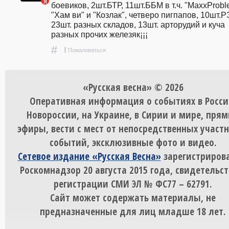
боевиков, 2шт.БТР, 11шт.ББМ в т.ч. "MaxxProble
"Хам ви" и "Козлак", четверо пигпапов, 10шт.РЭ
23шт. разных складов, 13шт. арторудий и куча 
разных прочих железяк¡¡¡
#
!
Пожаловаться
«Русская весна» © 2026
Оперативная информация о событиях в Росси
Новороссии, на Украине, в Сирии и мире, пря
эфиры, вести с мест от непосредственных участ
событий, эксклюзивные фото и видео.
Сетевое издание «Русская Весна»
зарегистрирова
Роскомнадзор 20 августа 2015 года, свидетельст
регистрации СМИ ЭЛ № ФС77 – 62791.
Сайт может содержать материалы, не
предназначенные для лиц младше 18 лет.