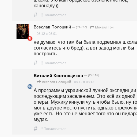
канонаду.))
#
!
Пожаловаться
Всеслав Полоцкий
— (31317)
Михаил Тон
08.12 в 08:01
не думаю, что там бы была подземная школа(
согласитесь что бред), а вот завод могли бы 
построить...
#
!
Пожаловаться
Виталий Конторщиков
— (24513)
08.12 в 08:13
Всеслав Полоцкий
А программы украинской лунной экспедиции 
последующим заселением. Это всё из одной 
оперы. Мужику кинули чуть чтобы было, ну то
мог в другое место пустить, однако стрелочни
уже есть. Но это не меняет того что он пидара
мудак.
#
!
Пожаловаться