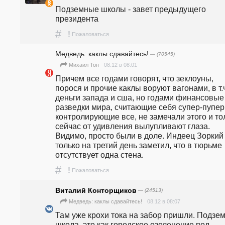
Подземные школы - завет предыдущего 
президента
#
!
Пожаловаться
Медведь: каклы сдавайтесь!
— (70545)
08.12 в 08:01
Михаил Тон
Причем все годами говорят, что зеклоуны, 
порося и прочие каклы воруют вагонами, в т.ч
деньги запада и сша, но годами финансовые 
разведки мира, считающие себя супер-пупер 
контролирующие все, не замечали этого и тол
сейчас от удивления вылупливают глаза. 
Видимо, просто были в доле. Индеец Зоркий 
только на третий день заметил, что в тюрьме 
отсутствует одна стена.
#
!
Пожаловаться
Виталий Конторщиков
— (24513)
08.12 в 08:07
Медведь: каклы сдавайтесь!
Там уже крохи тока на забор пришли. Подзем
школа, это как городское озеленение под 