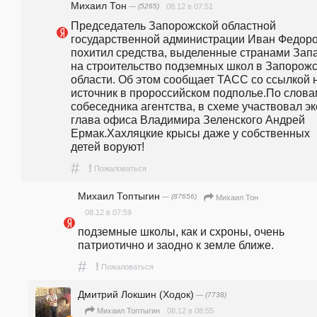
Михаил Тон
— (5265)
08.12 в 07:51
Председатель Запорожской областной 
государственной администрации Иван Федоро
похитил средства, выделенные странами Запа
на строительство подземных школ в Запорожс
области. Об этом сообщает ТАСС со ссылкой н
источник в пророссийском подполье.По словам
собеседника агентства, в схеме участвовал эк
глава офиса Владимира Зеленского Андрей 
Ермак.Хахляцкие крысы даже у собственных 
детей воруют!
#
!
Пожаловаться
Михаил Топтыгин
— (87656)
Михаил Тон
08.12 в 07:59
подземные школы, как и схроны, очень 
патриотично и заодно к земле ближе.
#
!
Пожаловаться
Дмитрий Локшин (Ходок)
— (7738)
08.12 в 08:55
Михаил Топтыгин