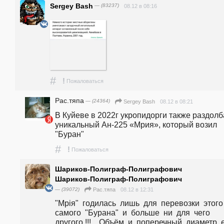
Sergey Bash
— (83237)
08.12 в 08:16
#
!
Пожаловаться
Рас.тяпа
— (24364)
08.12 в 08:21
Sergey Bash
В Куйеве в 2022г укропидорги также раздолб
уникальный Ан-225 «Мрия», который возил 
"Буран"
#
!
Пожаловаться
Шариков-Полиграф-Полиграфович
Шариков-Полиграф-Полиграфович
— (39072)
08.12 в 12:31
Рас.тяпа
"Мрія"  годилась  лишь  для  перевозки  этого  
самого  "Бурана"  и  больше  ни  для  чего  
другого !!!    Объём  и  поперечный  диаметр  её