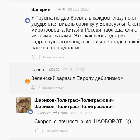
Валерий
— (2433)
08.12 в 09:55
У Трумпа по два бревна в каждом глазу но он 
умудряется видеть соринку у Венесуэлы. Скотс
миротворец, а Китай и Россия наблюдатели с 
чистыми глазами. Это, как леопард жрет 
задранную антилопу, а остальное стадо спокой
пасётся не подалеку.
#
!
Пожаловаться
Елена
— (26106)
08.12 в 09:03
Зеленский заразил Европу дебилизмом
#
!
Пожаловаться
Шариков-Полиграф-Полиграфович
Шариков-Полиграф-Полиграфович
— (39072)
08.12 в 12:10
Елена
Скорее  с  точностью  до  НАОБОРОТ :-)))
#
!
Пожаловаться