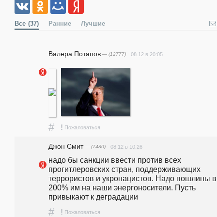
Все
(37)
Ранние
Лучшие
Валера Потапов
— (12777)
08.12 в 20:05
#
!
Пожаловаться
Джон Смит
— (7480)
08.12 в 10:26
надо бы санкции ввести против всех 
прогитлеровских стран, поддерживающих 
террористов и укронацистов. Надо пошлины в 
200% им на наши энергоносители. Пусть 
привыкают к деградации
#
!
Пожаловаться