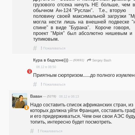
грузового  отсека  ничуть  НЕ  больше,  чем  в 
обычном  Ан-124 "Руслан".    Т.е.,  вторую  
половину  своей  максимальной  загрузки  "Мрі
могла  нести  лишь  на  внешней  подвеске  "на
спине"  в  виде  "Бурана".    Короче  говоря,  
проект  "Мрія"  был  абсолютно  нишевым  и  
тупиковым.
#
!
Пожаловаться
Кура в бадлоне)))
— (93691)
Sergey Bash
08.12 в 08:50
Приятным сюрпризом......до полного изумлен
#
!
Пожаловаться
Ваван
— (5278)
08.12 в 08:13
Надо составить список африканских стран, из 
которых должна уйти Франция, составить графи
и его придерживаться. Чем они свои АЭС буду
топить, интересно будет посмотреть.
#
!
Пожаловаться