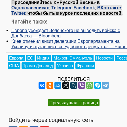
Присоединяйтесь к «Русской Весне» в
Одноклассниках
,
Telegram
,
Facebook
,
ВКонтакте
,
Twitter
, чтобы быть в курсе последних новостей.
Читайте также
Европа убеждает Зеленского не выводить войска с
Донбасса — Bloomberg
Киев отменил визит делегации Европарламента на
Украину, испугавшись «неудобного депутата» — Euract
Европа
ЕС
Индия
Макрон Эммануэль
Новости
Росс
США
Трамп Дональд
Украина
Франция
ПОДЕЛИТЬСЯ
Предыдущая страница
Войдите через социальную сеть