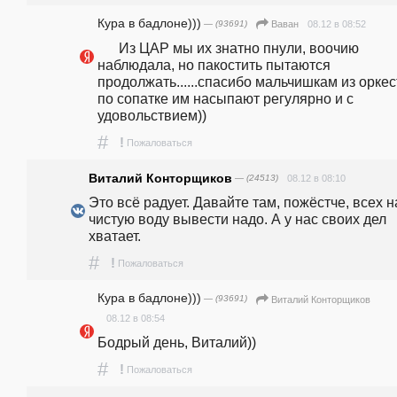
Кура в бадлоне)))
— (93691)
08.12 в 08:52
Ваван
      Из ЦАР мы их знатно пнули, воочию 
наблюдала, но пакостить пытаются 
продолжать......спасибо мальчишкам из оркест
по сопатке им насыпают регулярно и с 
удовольствием))
#
!
Пожаловаться
Виталий Конторщиков
— (24513)
08.12 в 08:10
Это всё радует. Давайте там, пожёстче, всех на
чистую воду вывести надо. А у нас своих дел 
хватает.
#
!
Пожаловаться
Кура в бадлоне)))
— (93691)
Виталий Конторщиков
08.12 в 08:54
Бодрый день, Виталий))
#
!
Пожаловаться