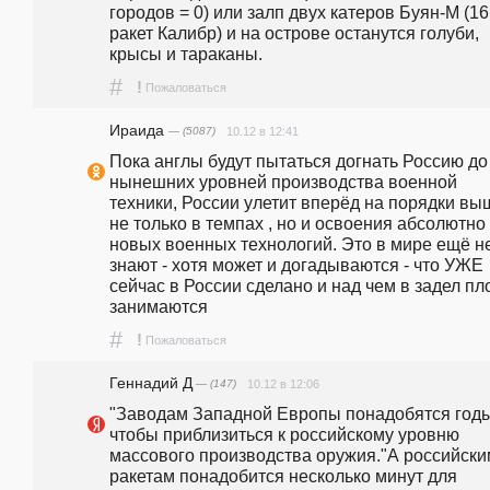
городов = 0) или залп двух катеров Буян-М (16 
ракет Калибр) и на острове останутся голуби, 
крысы и тараканы.
#
!
Пожаловаться
Ираида
— (5087)
10.12 в 12:41
Пока англы будут пытаться догнать Россию до 
нынешних уровней производства военной 
техники, России улетит вперёд на порядки выш
не только в темпах , но и освоения абсолютно 
новых военных технологий. Это в мире ещё не
знают - хотя может и догадываются - что УЖЕ 
сейчас в России сделано и над чем в задел пло
занимаются
#
!
Пожаловаться
Геннадий Д
— (147)
10.12 в 12:06
"Заводам Западной Европы понадобятся годы,
чтобы приблизиться к российскому уровню 
массового производства оружия."А российским
ракетам понадобится несколько минут для 