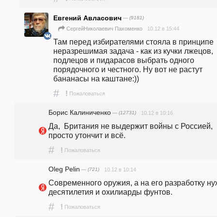
Евгений Авласович
— (9181)
10.12 в 15:44
СергейНиколаевич Пахоменко
Там перед избирателями стояла в принципе 
неразрешимая задача - как из кучки лжецов, 
подлецов и пидарасов выбрать одного 
порядочного и честного. Ну вот не растут 
бананасы на каштане:))
#
!
Пожаловаться
Борис Калиниченко
— (12731)
10.12 в 10:16
Да,  Британия не выдержит войны с Россией, 
просто утончит и всё.
#
!
Пожаловаться
Oleg Pelin
— (721)
10.12 в 10:14
Современного оружия, а на его разработку ну
десятилетия и охилиарды фунтов.
#
!
Пожаловаться