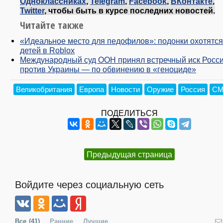
Одноклассниках
,
Telegram
,
Facebook
,
ВКонтакте
,
Twitter
, чтобы быть в курсе последних новостей.
Читайте также
«Идеальное место для педофилов»: подонки охотятся
детей в Roblox
Международный суд ООН принял встречный иск Росс
против Украины — по обвинению в «геноциде»
Великобритания
Европа
Новости
Оружие
Россия
С
ПОДЕЛИТЬСЯ
Предыдущая страница
Войдите через социальную сеть
Все
(41)
Ранние
Лучшие