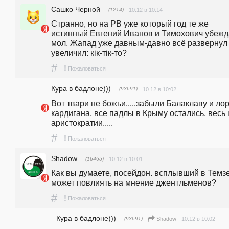
Сашко Черной
— (1214)
10.12 в 10:14
Странно, но на РВ уже который год те же 
истинный Евгений Иванов и Тимохович убежда
мол, Жапад уже давным-давно всё развернул 
увеличил: кiк-тiк-то?
#
!
Пожаловаться
Кура в бадлоне)))
— (93691)
10.12 в 10:02
Вот твари не божьи.....забыли Балаклаву и лор
кардигана, все падлы в Крыму остались, весь ц
аристократии.....
#
!
Пожаловаться
Shadow
— (16465)
10.12 в 10:01
Как вы думаете, посейдон. всплывший в Темзе,
может повлиять на мнение джентльменов? 
#
!
Пожаловаться
Кура в бадлоне)))
— (93691)
10.12 в 10:02
Shadow