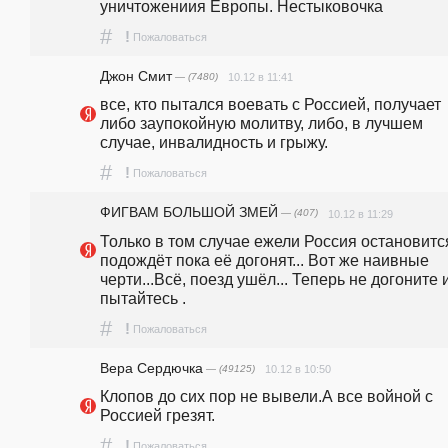
уничтожениия Европы. Нестыковочка
#
!
Пожаловаться
Джон Смит
— (7480)
10.12 в 11:41
все, кто пытался воевать с Россией, получает 
либо заупокойную молитву, либо, в лучшем 
случае, инвалидность и грыжу.
#
!
Пожаловаться
ФИГВАМ БОЛЬШОЙ ЗМЕЙ
— (407)
10.12 в 11:29
Только в том случае ежели Россия остановится
подождёт пока её догонят... Вот же наивные 
черти...Всё, поезд ушёл... Теперь не догоните и
пытайтесь .
#
!
Пожаловаться
Вера Сердючка
— (49125)
10.12 в 10:50
Клопов до сих пор не вывели.А все войной с 
Россией грезят.
#
!
Пожаловаться