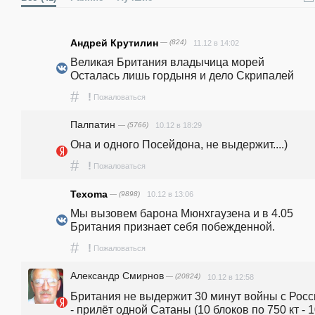
Андрей Крутилин
— (824)
11.12 в 14:02
Великая Британия владычица морей                                                                         
Осталась лишь гордыня и дело Скрипалей
#
!
Пожаловаться
Палпатин
— (5766)
10.12 в 18:29
Она и одного Посейдона, не выдержит....) 
#
!
Пожаловаться
Texoma
— (9898)
10.12 в 13:06
Мы вызовем барона Мюнхгаузена и в 4.05 
Британия признает себя побежденной.
#
!
Пожаловаться
Александр Смирнов
— (20824)
10.12 в 12:58
Британия не выдержит 30 минут войны с Росс
- прилёт одной Сатаны (10 блоков по 750 кт - 1