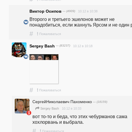
Виктор Осипов
— (4909)
10.12 в 10:38
Второго и третьего эшелонов может не 
понадобиться, если жахнуть Ярсом и не один 
#
!
Пожаловаться
Sergey Bash
— (83237)
10.12 в 10:18
#
!
Пожаловаться
СергейНиколаевич Пахоменко
— (18159)
10.12 в 10:33
Sergey Bash
вот то-то и беда, что этих чебурманов сама 
хохлорвань и выбрала.
#
!
Пожаловаться