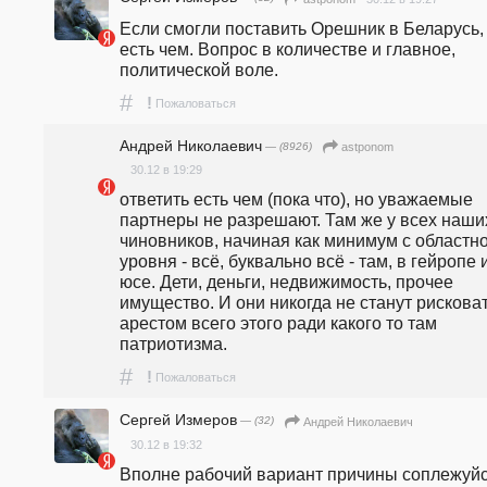
Если смогли поставить Орешник в Беларусь, 
есть чем. Вопрос в количестве и главное, 
политической воле.
#
!
Пожаловаться
Андрей Николаевич
— (8926)
astponom
30.12 в 19:29
ответить есть чем (пока что), но уважаемые 
партнеры не разрешают. Там же у всех наших
чиновников, начиная как минимум с областно
уровня - всё, буквально всё - там, в гейропе и
юсе. Дети, деньги, недвижимость, прочее 
имущество. И они никогда не станут рисковат
арестом всего этого ради какого то там 
патриотизма.
#
!
Пожаловаться
Сергей Измеров
— (32)
Андрей Николаевич
30.12 в 19:32
Вполне рабочий вариант причины соплежуйс