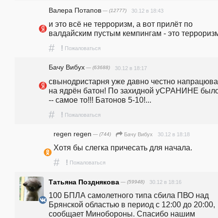
Валера Потапов
— (12777)
30.12 в 18:43
и это всё не теppopизм, а вот прилёт по 
валдайским пустым кемпингам - это теppopизм
#
!
Пожаловаться
Бачу Вибух
— (63688)
30.12 в 18:17
свынодристарня уже давно честно напрацюва
на ядрён батон! По захидной уСРАНИНЕ было
-- самое то!!! Батонов 5-10!...
#
!
Пожаловаться
regen regen
— (744)
30.12 в 18:18
Бачу Вибух
Хотя бы слегка причесать для начала.
#
!
Пожаловаться
Татьяна Позднякова
— (59948)
30.12 в 18:16
100 БПЛА самолетного типа сбила ПВО над 
Брянской областью в период с 12:00 до 20:00, 
сообщает Минобороны. Спасибо нашим 