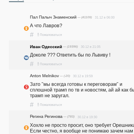
Пал Палыч Знаменский
— (41109)
31.12 в 06:00
А что Лавров?
#
!
Пожаловаться
Иван Одесский
— (19396)
30.12 в 21:05
Доколе ??? Ответить бы по Львиву !
#
!
Пожаловаться
Anton Melnikov
— (-20)
30.12 в 19:59
Зато "мы всегда готовы к переговорам" и 
сплошной трамп по тв и новостям, ай ай как бы
трамп не заругал.
#
!
Пожаловаться
Регина Регинова
— (783)
30.12 в 19:30
Хохло не просто просит, оно требует Орешника.
Если честно, я вообще не понимаю зачем нам 