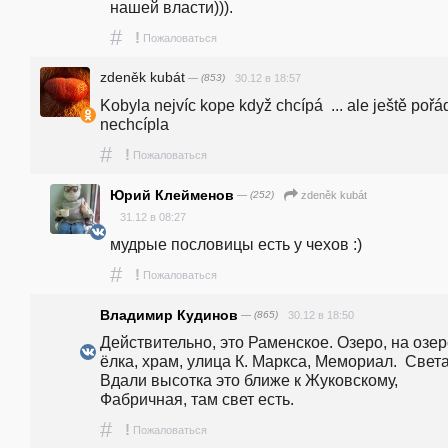
нашей власти))).
#
!
Пожаловаться
zdeněk kubát
— (853)
30.12 в 18:57
Kobyla nejvíc kope když chcípá  ... ale ještě pořád
nechcípla  
#
!
Пожаловаться
Юрий Клейменов
— (252)
zdeněk kubát
31.12 в 08:27
мудрые пословицы есть у чехов :)
#
!
Пожаловаться
Владимир Кудинов
— (865)
30.12 в 18:50
Действительно, это Раменское. Озеро, на озер
ёлка, храм, улица К. Маркса, Мемориал.  Света 
Вдали высотка это ближе к Жуковскому, 
Фабричная, там свет есть.
#
!
Пожаловаться