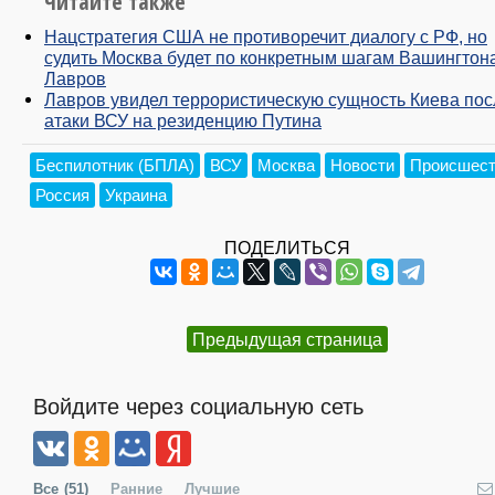
Читайте также
Нацстратегия США не противоречит диалогу с РФ, но
судить Москва будет по конкретным шагам Вашингтон
Лавров
Лавров увидел террористическую сущность Киева пос
атаки ВСУ на резиденцию Путина
Беспилотник (БПЛА)
ВСУ
Москва
Новости
Происшест
Россия
Украина
ПОДЕЛИТЬСЯ
Предыдущая страница
Войдите через социальную сеть
Все
(51)
Ранние
Лучшие