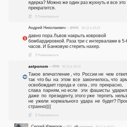
ядерка? Можно же один раз жухнуть и все это 
прекратится. 
#
!
Пожаловаться
Андрей Николаевич
— (8926)
30.12 в 19:24
давно пора Львов накрыть ковровой 
бомбардировкой. Раза три с интервалами в 5-6
часов. И Банковую стереть нахер.
#
!
Пожаловаться
astponom
— (954)
30.12 в 19:21
Такое  впечатление , что  России не  чем  ответи
так  что бы  на  этом  все  закончилось, что  арм
освобождает города и  села , это  прекрасно, 
слава  парням, но если   эти  фашисты  ударили
даже  по  президенту, этого уже  терпеть  нельзя
не  ужели  нормального  удара  не  будет? Прост
странно((((
#
!
Пожаловаться
Сергей Измеров
— (32)
30.12 в 19:27
astponom