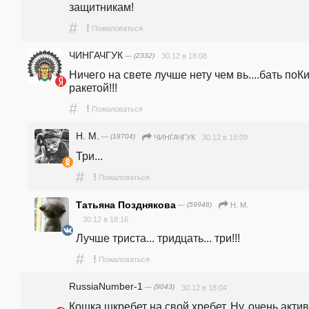
защитникам! 
#
!
Пожаловаться
ЧИНГАЧГУК
— (2332)
30.12 в 18:08
Ничего на свете лучше нету чем вь....бать поКи
ракетой!!!
#
!
Пожаловаться
Н. М.
— (18704)
30.12 в 18:09
ЧИНГАЧГУК
Три...
#
!
Пожаловаться
Татьяна Позднякова
— (59948)
Н. М.
30.12 в 18:16
Лучше триста... тридцать... три!!!
#
!
Пожаловаться
RussiaNumber-1
— (9043)
30.12 в 18:04
Кошка шкребет на свой хребет. Ну, очень актив