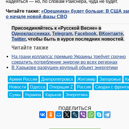
надеяться — но, по словам Райснера, чуда не будет.
Читайте также:
«Орешника» будет больше: В США за
о начале новой фазы СВО
Присоединяйтесь к «Русской Весне» в
Одноклассниках
,
Telegram
,
Facebook
,
ВКонтакте
,
Twitter
, чтобы быть в курсе последних новостей.
Читайте также
На грани коллапса: премьер Украины требует срочно
сократить потребление энергии во всех регионах
В Харькове разрушен крупный объект энергетики
Армия России
Днепропетровск
Житомир
Запорожье
К
Новости
Одесса
Операция Z
Россия
Сводки с фронта
Сумы
Украина
Харьков
Энергетика
ПОДЕЛИТЬСЯ