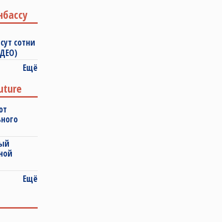
нбассу
сут сотни
ИДЕО)
Ещё
uture
ют
ьного
ный
ной
Ещё