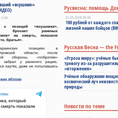
евший «всушник»
Русвесна: помощь До
ВИДЕО)
21.05.2026 00:30
- 0:00
100 рублей от каждого спа
о с позиций «всушника»,
жизней наших бойцов (В
ый бросает раненых
имов» на смерть, показали
те, братья».
Русская Весна — the F
раинских позициях в
етровской области, после
нной обороны, «побратим»
«Угроза миру»: учёные бь
во забрал у раненого рацию,
тревогу из-за разрушител
ся наутёк, даже не попытавшись
«вторжения»
Учёные обнаружили мощ
ские яблоки
космический луч неизвест
природы
Новости по теме