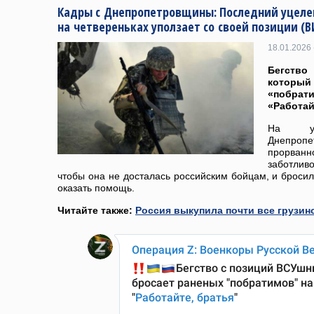
Кадры с Днепропетровщины: Последний уцел
на четвереньках уползает со своей позиции (
18.01.2026 
Бегств
котор
«побрат
«Работай
На ук
Днепроп
прорва
заботли
чтобы она не досталась российским бойцам, и бросил
оказать помощь.
Читайте также:
Россия выкупила почти все грузин