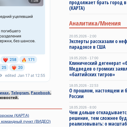
продолжает брать город в
(КАРТА)
Аналитика/Мнения
20.05.2026 - 2:00
Эксперты рассказали о не
парадоксе в США
19.05.2026 - 17:00
Клинический дегенерат «
Медведев о громких заяв
«балтийских тигров»
18.05.2026 - 22:53
О прошлом, настоящем и
иках
,
Telegram
,
Facebook
,
России
новостей.
18.05.2026 - 8:00
Чем дольше откладываетс
орском (КАРТА)
решение, тем сложнее буд
н командный пункт (ВИДЕО)
реализовывать: о масштаб