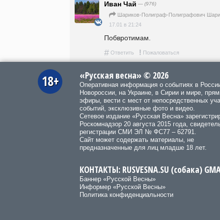
Иван Чай
— (976)
Шариков-Полиграф-Полиграфович Шари
17.01 в 21:24
Побвротимам.
#
!
Ответить
Пожаловаться
«Русская весна» © 2026
18+
Оперативная информация о событиях в Росси
Новороссии, на Украине, в Сирии и мире, пря
эфиры, вести с мест от непосредственных уч
событий, эксклюзивные фото и видео.
Сетевое издание «Русская Весна»
зарегистри
Роскомнадзор 20 августа 2015 года, свидетел
регистрации СМИ ЭЛ № ФС77 – 62791.
Сайт может содержать материалы, не
предназначенные для лиц младше 18 лет.
КОНТАКТЫ: RUSVESNA.SU (собака) GM
Баннер «Русской Весны»
Информер «Русской Весны»
Политика конфиденциальности