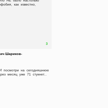
по  НЕ  было  настолько  
бия,  как  известно,  
3
ич Шариков-
И  посмотри  на  сегодняшнюю  
ерез  месяц  уже  71  стукнет...