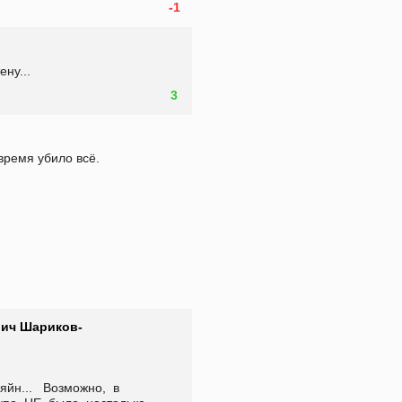
-1
ену...
3
время убило всё.
ич Шариков-
н...   Возможно,  в  