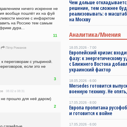
Чем дольше откладываетс
решение, тем сложнее буд
давлением ничего искренне не 
реализовывать: о масштаб
сия вообще пошлёт их на фуй 
ежливости многие с инфарктом 
на Москву
давить на Россию тем самым 
фрике дура...
Аналитика/Мнения
11
18.05.2026 - 7:00
Пётр Романов
Европейский кризис входи
фазу: к энергетическому 
к переговорам с упыриной. 
с Ближнего Востока добав
ереговоров, если это не 
украинский фактор
3
18.05.2026 - 6:00
Mersedes готовится выпус
военную технику. Не опять,
08.02 в 08:31
ов
 не прошло для неё даром)
17.05.2026 - 8:00
2
Европа пропитана русофо
и готовится к войне
17.05.2026 - 6:00
но сломАтые.