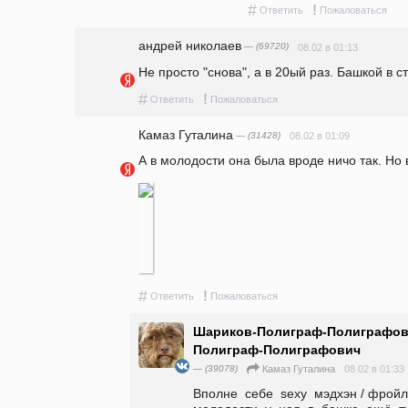
#
!
Ответить
Пожаловаться
андpeй николаев
— (69720)
08.02 в 01:13
Не просто "снова", а в 20ый раз. Башкой в ст
#
!
Ответить
Пожаловаться
Камaз Гутaлина
— (31428)
08.02 в 01:09
А в молодости она была вроде ничо так. Но 
#
!
Ответить
Пожаловаться
Шариков-Полиграф-Полиграфов
Полиграф-Полиграфович
— (39078)
08.02 в 01:33
Камaз Гутaлина
Вполне  себе  sexy  мэдхэн / фройляй