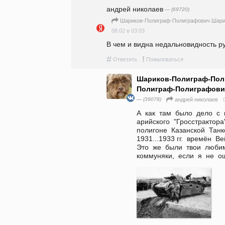
андpeй николаев
— (69720)
Шариков-Полиграф-Полиграфович Шари
08.02 в 03:03
В чем и видна недальновидность ру
#
!
Ответить
Пожаловаться
Шариков-Полиграф-Пол
Полиграф-Полиграфови
— (39078)
андpeй николаев
А  как  там  было  дело  с 
арийского  "Гросстрактора"
полигоне  Казанской  Танко
1931...1933 гг.  времён  Вей
Это  же  были  твои  лю
коммуняки,  если  я  не  оши