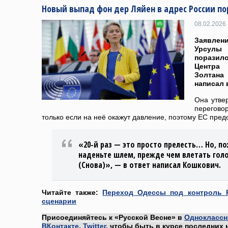
Новый выпад фон дер Ляйен в адрес России по
08.02.2026 
Заявле
Урсулы
порази
Центра
Золтан
написал 
Она утвер
перегово
только если на неё окажут давление, поэтому ЕС предс
«20-й раз — это просто прелесть… Но, по
наденьте шлем, прежде чем влетать голо
(Снова)», — в ответ написал Кошкович.
Читайте также:
Переход Одессы под контроль 
сценарии
Присоединяйтесь к «Русской Весне» в
Одноклассн
ВКонтакте
,
Twitter
, чтобы быть в курсе последних 