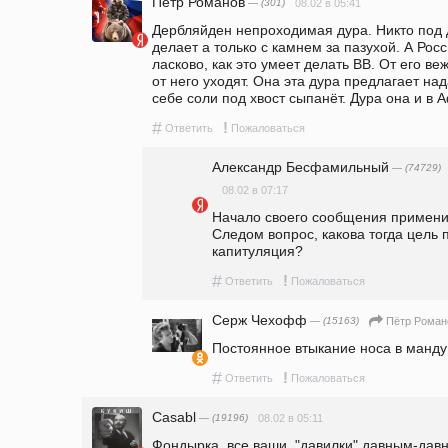
Пётр Романов
— (301)
08.02 в 05:41
Дербляйден непроходимая дура. Никто под 
делает а только с камнем за пазухой. А Рос
ласково, как это умеет делать ВВ. От его в
от него уходят. Она эта дура предлагает на
себе соли под хвост сыпанёт. Дура она и в А
#
!
Ответить
Пожаловаться
Александр Бесфамильный
— (74729)
08.02 в 07:17
Начало своего сообщения примени 
Следом вопрос, какова тогда цель п
капитуляция?
#
!
Ответить
Пожаловаться
Серж Чехофф
— (15163)
Пётр Роман
Постоянное втыкание носа в манду
#
!
Ответить
Пожаловаться
Casabl
— (19196)
08.02 в 05:11
Фондырка, все ваши  "давилки" давным-дав