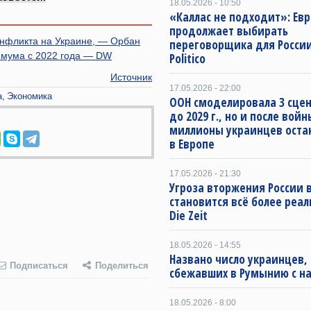
18.05.2026 - 10:50
«Каллас не подходит»: Ев
продолжает выбирать
онфликта на Украине, — Орбан
переговорщика для Росси
нимума с 2022 года — DW
Politico
Источник
17.05.2026 - 22:00
а
Экономика
ООН смоделировала 3 сце
до 2029 г., но и после войн
миллионы украинцев оста
в Европе
17.05.2026 - 21:30
Угроза вторжения России в
становится всё более реа
Die Zeit
18.05.2026 - 14:55
Названо число украинцев,
Подписаться
Поделиться
сбежавших в Румынию с на
18.05.2026 - 8:00