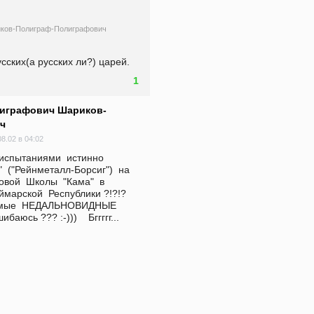
ков-Полиграф-Полиграфович
сских(а русских ли?) царей.
1
играфович Шариков-
ч
08.02 в 04:02
 испытаниями  истинно  
  ("Рейнметалл-Борсиг")  на  
вой  Школы  "Кама"  в  
марской  Республики ?!?!?    
бимые  НЕДАЛЬНОВИДНЫЕ  
баюсь ??? :-)))    Бггггг...