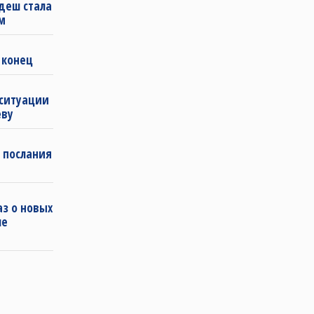
деш стала
м
 конец
 ситуации
еву
 послания
з о новых
ле