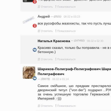
#
!
Ответить
Пожаловаться
Андрей
— (2521)
08.02 в 03:23
все русофобы мазохисты, так что пусть луч
#
!
Ответить
Пожаловаться
Наталья Краснова
— (167432)
08.02 в 02:30
Красиво сказал, только бы поправила - не в к
бетонную.)
#
!
Ответить
Пожаловаться
Шариков-Полиграф-Полиграфович Шари
Полиграфович
— (39078)
08.02 в 01:14
Самое  смИшное,  шо  предкам  престарелой 
дворянский  титул  ("von der")  подарил ...РУСС
за  очень  успешную  торговлю  Германской  
Империей :-)))
#
!
Ответить
Пожаловаться