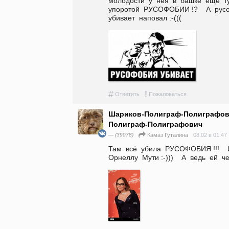
молодости  у  нея  в  башке  ещё  ту
упоротой  РУСОФОБИИ !?    А  русофо
убивает  наповал :-(((
#
!
Ответить
Пожаловаться
Шариков-Полиграф-Полиграфов
Полиграф-Полиграфович
— (39078)
08.02 в 01:47
Камaз Гутaлина
Там  всё  убила  РУСОФОБИЯ !!!    
Орнеллу  Мути :-)))    А  ведь  ей  ч