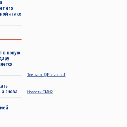
я
ет его
ной атаке
т в новую
удару
ляется
Твиты от @Rusvesna1
кать
 а снова
Новости СМИ2
бией