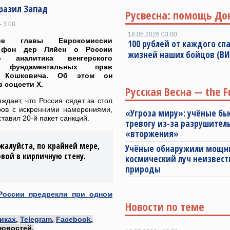
разил Запад
Русвесна: помощь До
- 3:00
18.05.2026 03:00
ние главы Еврокомиссии
100 рублей от каждого спа
 фон дер Ляйен о России
жизней наших бойцов (В
ло аналитика венгерского
 фундаментальных прав
а Кошковича. Об этом он
в соцсети X.
Русская Весна — the F
ждает, что Россия сядет за стол
ров с искренними намерениями,
«Угроза миру»: учёные бь
тавил 20-й пакет санкций.
тревогу из-за разрушител
«вторжения»
жалуйста, по крайней мере,
Учёные обнаружили мощ
вой в кирпичную стену.
космический луч неизвест
природы
России предрекли при одном
Новости по теме
иках
,
Telegram
,
Facebook
,
новостей.