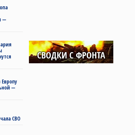
ропа
и —
нария
ы
нутся
 Европу
льной —
чала СВО