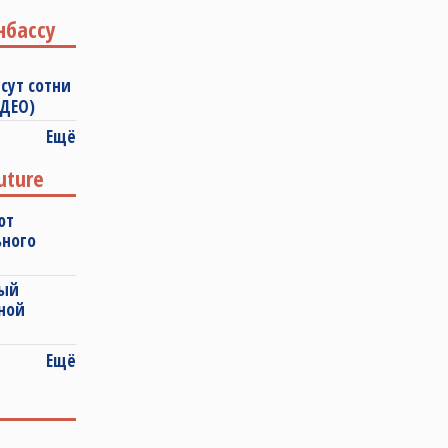
нбассу
сут сотни
ИДЕО)
Ещё
uture
ют
ьного
ный
ной
Ещё