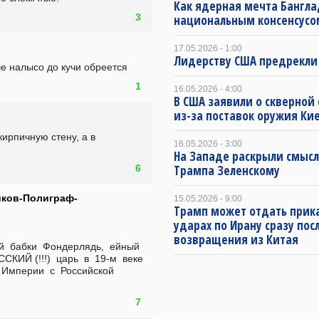
Как ядерная мечта Бангла
3
национальным консенсусо
17.05.2026 - 1:00
Лидерству США предрекли
ше налысо до кучи обреется
1
16.05.2026 - 4:00
В США заявили о скверной
из-за поставок оружия Ки
ирпичную стену, а в 
16.05.2026 - 3:00
На Западе раскрыли смысл
6
Трампа Зеленскому
ков-Полиграф-
15.05.2026 - 9:00
Трамп может отдать прика
ударах по Ирану сразу пос
возвращения из Китая
 бабки  Фондерлядь,  ейный  
КИЙ (!!!)  царь  в  19-м  веке  
Империи  с  Российской  
7