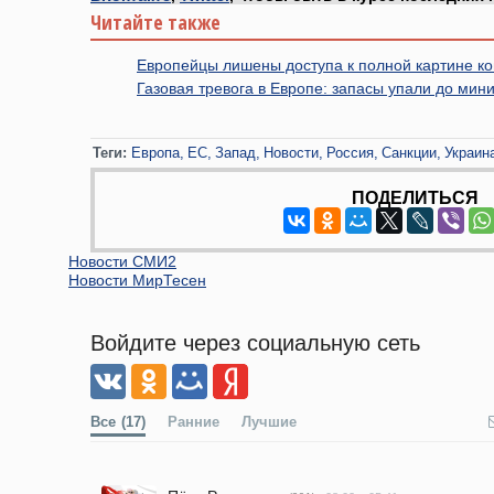
Читайте также
Европейцы лишены доступа к полной картине к
Газовая тревога в Европе: запасы упали до ми
Теги:
Европа
ЕС
Запад
Новости
Россия
Санкции
Украин
ПОДЕЛИТЬСЯ
Новости СМИ2
Новости МирТесен
Войдите через социальную сеть
Все
(17)
Ранние
Лучшие