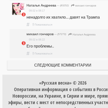
Наталья Андреева
— (83252)
михаил гончаров
09.02 в 08:17
ненадолго их хватило... давят на Трампа
#
!
Пожаловаться
михаил гончаров
— (57273)
Наталья Андреева
09.02 в 08:22
Его проблемы..
#
!
Пожаловаться
СЛЕДУЮЩИЕ КОММЕНТАРИИ
«Русская весна» © 2026
Оперативная информация о событиях в Росси
Новороссии, на Украине, в Сирии и мире, пря
эфиры, вести с мест от непосредственных участ