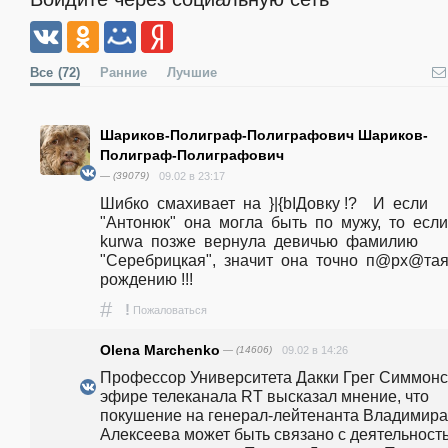
Все
(72)
Ранние
Лучшие
Шариков-Полиграф-Полиграфович Шариков-
Полиграф-Полиграфович
— (39079)
09.02 в 23:17
Шибко  смахивает  на  }|{bIДовку !?    И  если  
"Антонюк"  она  могла  быть  по  мужу,  то  если  
kurwa  позже  вернула  девичью  фамилию  
"Серебрицкая",  значит  она  точно  п@px@тая  
рождению !!!
#
!
Пожаловаться
Olena Marchenko
— (14606)
09.02 в 14:26
Профессор Университета Дакки Грег Симмонс 
эфире телеканала RT высказал мнение, что 
покушение на генерал-лейтенанта Владимира 
Алексеева может быть связано с деятельность