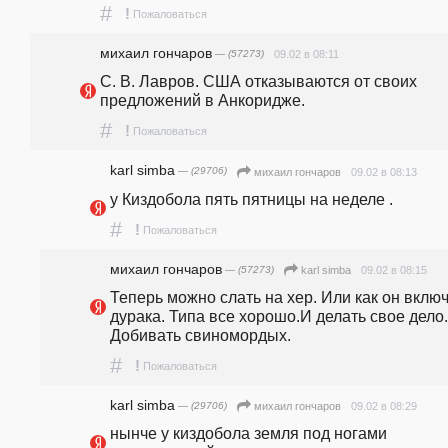
#
!
Пожаловаться
михаил гончаров
— (57273)
09.02 в 08:11
С. В. Лавров. США отказываются от своих 
предложений в Анкоридже.
#
!
Пожаловаться
karl simba
— (29706)
09.02 в 08:13
михаил гончаров
у Киздобола пять пятницы на неделе .
#
!
Пожаловаться
михаил гончаров
— (57273)
09.02 в 08:15
karl simba
Теперь можно слать на хер. Или как он включ
дурака. Типа все хорошо.И делать свое дело. 
Добивать свиномордых.
#
!
Пожаловаться
karl simba
— (29706)
09.02 в 08:29
михаил гончаров
нынче у киздобола земля под ногами 