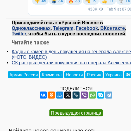
Присоединяйтесь к «Русской Весне» в
Одноклассниках
,
Telegram
,
Facebook
,
ВКонтакте
,
Twitter
, чтобы быть в курсе последних новостей.
Читайте также
Кадры с камер в день покушения на генерала Алексе
(ФОТО, ВИДЕО)
СК раскрыл детали покушения на генерала Алексеева
Армия России
Криминал
Новости
Россия
Украина
Ф
ПОДЕЛИТЬСЯ
Предыдущая страница
Войдите через социальную сеть