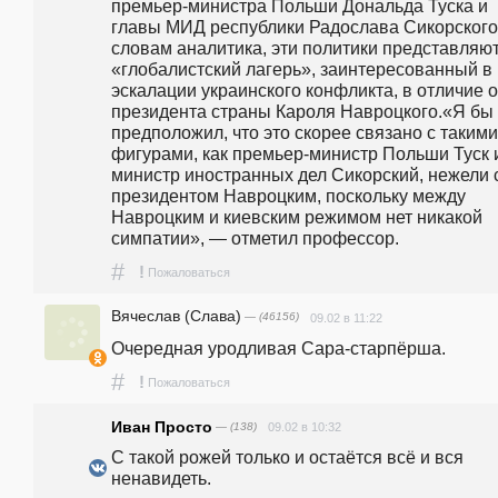
премьер-министра Польши Дональда Туска и 
главы МИД республики Радослава Сикорского
словам аналитика, эти политики представляют
«глобалистский лагерь», заинтересованный в 
эскалации украинского конфликта, в отличие от
президента страны Кароля Навроцкого.«Я бы 
предположил, что это скорее связано с такими 
фигурами, как премьер-министр Польши Туск и
министр иностранных дел Сикорский, нежели с
президентом Навроцким, поскольку между 
Навроцким и киевским режимом нет никакой 
симпатии», — отметил профессор.
#
!
Пожаловаться
Вячеслав (Слава)
— (46156)
09.02 в 11:22
Очередная уродливая Сара-старпёрша.
#
!
Пожаловаться
Иван Просто
— (138)
09.02 в 10:32
С такой рожей только и остаётся всё и вся 
ненавидеть.