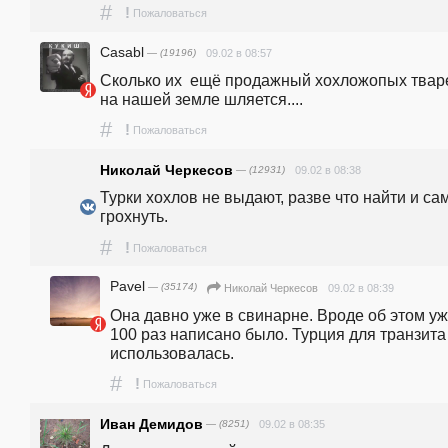
#
!
Пожаловаться
Casabl
— (19196)
09.02 в 08:57
Сколько их  ещё продажный хохложопых тваре
на нашей земле шляется....
#
!
Пожаловаться
Николай Черкесов
— (12931)
09.02 в 08:38
Турки хохлов не выдают, разве что найти и сам
грохнуть.
#
!
Пожаловаться
Pavel
— (35174)
09.02 в 08:39
Николай Черкесов
Она давно уже в свинарне. Вроде об этом уж
100 раз написано было. Турция для транзита 
использовалась.
#
!
Пожаловаться
Иван Демидов
— (8251)
09.02 в 08:35