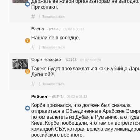
Держать ее живой организаторам не выгодно. 
Прикопают.
#
!
Пожаловаться
Елена
— (26120)
09.02 в 08:23
Нашли её в колодце.
#
!
Пожаловаться
Серж Чехофф
— (15163)
09.02 в 08:20
Так же будет прохлаждаться как и убийца Дарь
Дугиной?!
#
!
Пожаловаться
Рэйчел
— (81841)
09.02 в 08:13
Корба признался, что должен был сначала 
отправиться в Объединенные Арабские Эмира
потом вылететь из Дубая в Румынию, а оттуда 
Киев. Корбе пообещали, что там он встретится 
командой СБУ, которая велела ему ликвидиров
российского военного.