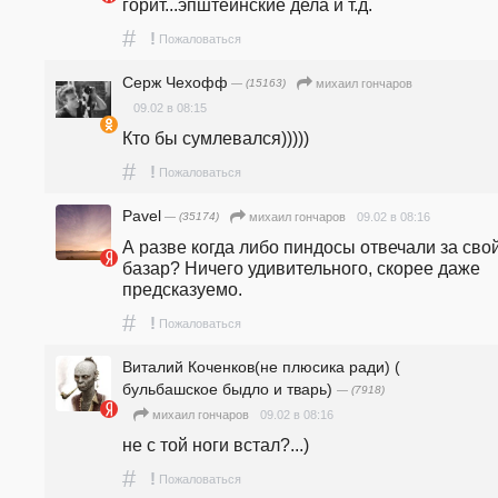
горит...эпштейнские дела и т.д.
#
!
Пожаловаться
Серж Чехофф
— (15163)
михаил гончаров
09.02 в 08:15
Кто бы сумлевался)))))
#
!
Пожаловаться
Pavel
— (35174)
09.02 в 08:16
михаил гончаров
А разве когда либо пиндосы отвечали за свой
базар? Ничего удивительного, скорее даже 
предсказуемо.
#
!
Пожаловаться
Виталий Коченков(не плюсика ради) (
бульбашское быдло и тварь)
— (7918)
09.02 в 08:16
михаил гончаров
не с той ноги встал?...)
#
!
Пожаловаться