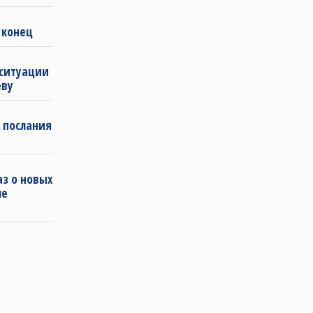
 конец
 ситуации
еву
 послания
з о новых
ле