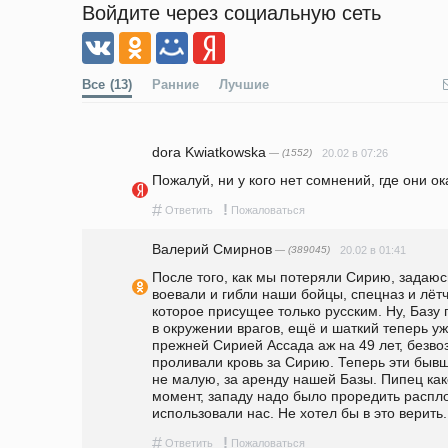
Войдите через социальную сеть
Все
(13)
Ранние
Лучшие
dora Kwiatkowska
— (1552)
20.02 в 07:26
Пожалуй, ни у кого нет сомнений, где они ок
#
!
Ответить
Пожаловаться
Валерий Смирнов
— (389045)
20.02 в 01:41
После того, как мы потеряли Сирию, задаюсь
воевали и гибли наши бойцы, спецназ и лётч
которое присущее только русским. Ну, Базу п
в окружении врагов, ещё и шаткий теперь уж
прежней Сирией Ассада аж на 49 лет, безвозм
проливали кровь за Сирию. Теперь эти бывш
не малую, за аренду нашей Базы. Пипец како
момент, западу надо было проредить распло
использовали нас. Не хотел бы в это верить.
#
!
Ответить
Пожаловаться