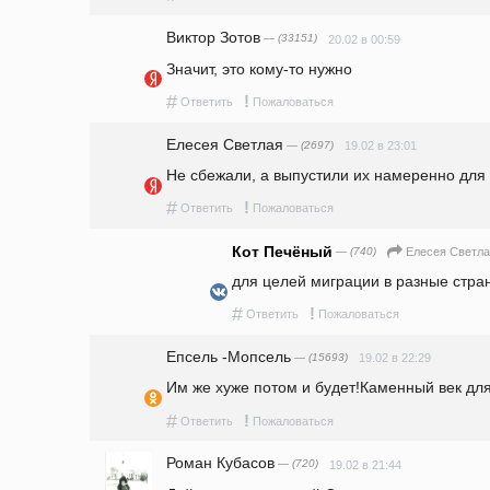
Виктор Зотов
— (33151)
20.02 в 00:59
Значит, это кому-то нужно
#
!
Ответить
Пожаловаться
Елесея Светлая
— (2697)
19.02 в 23:01
Не сбежали, а выпустили их намеренно для 
#
!
Ответить
Пожаловаться
Кот Печёный
— (740)
Елесея Светл
для целей миграции в разные страны
#
!
Ответить
Пожаловаться
Епсель -Мопсель
— (15693)
19.02 в 22:29
Им же хуже потом и будет!Каменный век для 
#
!
Ответить
Пожаловаться
Роман Кубасов
— (720)
19.02 в 21:44