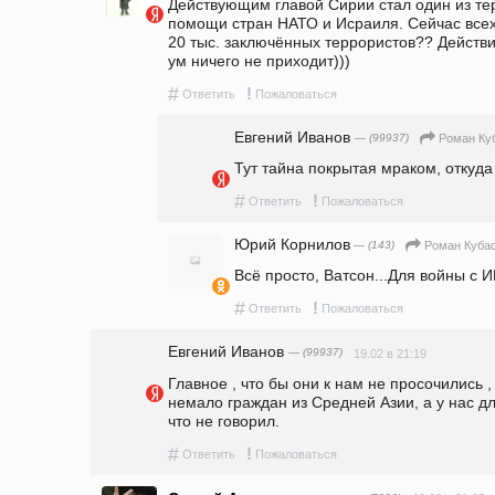
Действующим главой Сирии стал один из тер
помощи стран НАТО и Исраиля. Сейчас всех 
20 тыс. заключённых террористов?? Действи
ум ничего не приходит)))
#
!
Ответить
Пожаловаться
Евгений Иванов
— (99937)
Роман Ку
Тут тайна покрытая мраком, откуда
#
!
Ответить
Пожаловаться
Юрий Корнилов
— (143)
Роман Куба
Всё просто, Ватсон...Для войны с 
#
!
Ответить
Пожаловаться
Евгений Иванов
— (99937)
19.02 в 21:19
Главное , что бы они к нам не просочились ,
немало граждан из Средней Азии, а у нас для
что не говорил.
#
!
Ответить
Пожаловаться