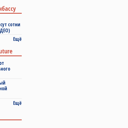
нбассу
сут сотни
ИДЕО)
Ещё
uture
ют
ьного
ный
ной
Ещё