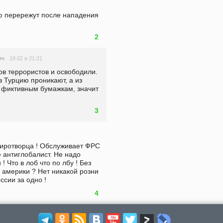
ю перережут после нападения 
2
19.02 в 21:21
ич
ов террористов и освободили. 
в Турцию проникают, а из 
 фиктивным бумажкам, значит 
3
иротворца ! Обслуживает ФРС 
 антиглобалист. Не надо 
Что в лоб что по лбу ! Без 
 америки ? Нет никакой розни 
ссии за одно ! 
4