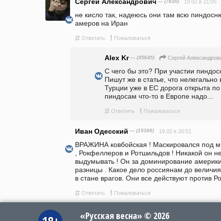
Сергей Александрович
— (7839)
19.02 в 21:05
не кисло так, надеюсь они там всю пиндосн
амеров на Иран 
#
!
Ответить
Пожаловаться
Alex Kr
— (35645)
Сергей Александров
С чего бы это? При участии пиндос
Пишут же в статье, что нелегально 
Турции уже в ЕС дорога открыта по
пиндосам что-то в Европе надо...
#
!
Ответить
Пожаловаться
Иван Одесский
— (19396)
19.02 в 20:51
ВРАЖИНА ковбойская ! Маскировался под м
, Рокфеллеров и Ротшильдов ! Никакой он не
выдумывать ! Он за доминирование америки ! 
разницы . Какое дело россиянам до величия
в стане врагов. Они все действуют против Ро
#
!
Ответить
Пожаловаться
«Русская весна» © 2026