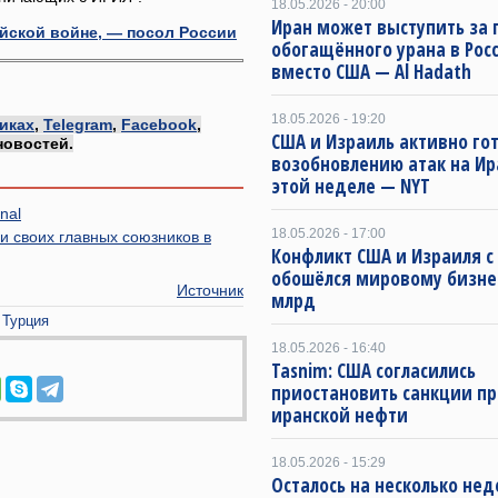
18.05.2026 - 20:00
Иран может выступить за 
йской войне, — посол России
обогащённого урана в Рос
вместо США — Al Hadath
18.05.2026 - 19:20
иках
,
Telegram
,
Facebook
,
США и Израиль активно гот
новостей.
возобновлению атак на Ир
этой неделе — NYT
nal
18.05.2026 - 17:00
 своих главных союзников в
Конфликт США и Израиля с
обошёлся мировому бизнес
Источник
млрд
Турция
18.05.2026 - 16:40
Tasnim: США согласились
приостановить санкции п
иранской нефти
18.05.2026 - 15:29
Осталось на несколько нед