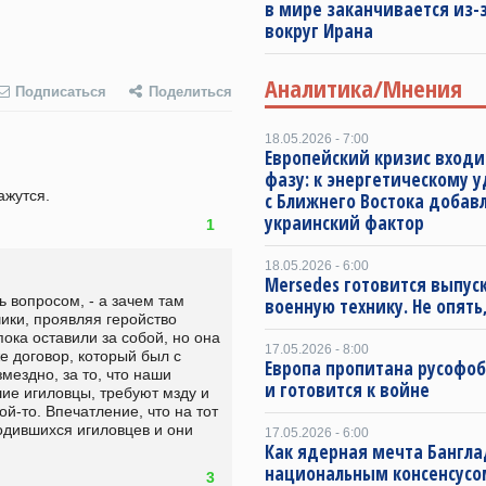
в мире заканчивается из-
вокруг Ирана
Аналитика/Мнения
Подписаться
Поделиться
18.05.2026 - 7:00
Европейский кризис входи
фазу: к энергетическому 
ажутся.
с Ближнего Востока добав
украинский фактор
1
18.05.2026 - 6:00
Mersedes готовится выпус
 вопросом, - а зачем там 
военную технику. Не опять,
ики, проявляя геройство 
ока оставили за собой, но она 
17.05.2026 - 8:00
е договор, который был с 
Европа пропитана русофо
ездно, за то, что наши 
и готовится к войне
ие игиловцы, требуют мзду и 
й-то. Впечатление, что на тот 
дившихся игиловцев и они 
17.05.2026 - 6:00
Как ядерная мечта Бангла
 
национальным консенсусо
3