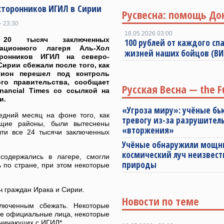
сторонников ИГИЛ в Сирии
Русвесна: помощь До
- 23:30
18.05.2026 03:00
20 тысяч заключенных
100 рублей от каждого спа
рационного лагеря Аль-Хол
жизней наших бойцов (В
ронников ИГИЛ на северо-
Сирии сбежали после того, как
гион перешел под контроль
ого правительства, сообщает
Русская Весна — the F
inancial Times со ссылкой на
и.
«Угроза миру»: учёные бь
едний месяц на фоне того, как
тревогу из-за разрушител
ащие районы, были вытеснены
«вторжения»
чти все 24 тысячи заключенных
Учёные обнаружили мощ
космический луч неизвест
содержались в лагере, смогли
природы
 по стране, при этом некоторые
яч граждан Ирака и Сирии.
Новости по теме
ключенным сбежать. Некоторые
ные официальные лица, некоторые
дничающих с ИГИЛ*.