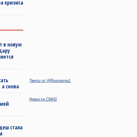
за кризиса
т в новую
удару
ляется
кать
Твиты от @Rusvesna1
 а снова
Новости СМИ2
бией
деш стала
м