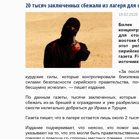
20 тысяч заключенных сбежали из лагеря для 
19.02.2026 
Более 
концент
для сто
востоке 
этот ре
сирийск
газета F
источник
«За посл
курдские силы, которые контролировали близлеж
силами безопасности сирийского правительства, по
бесшумно исчезли», — пишет издание.
По данным газеты, тысячи заключенных, которые 
сбежать из-за брешей в ограждении и уже разбрелись
смогли нелегально добраться до Ирака и Турции.
Газета пишет, что в лагере остается лишь около 2 тыс
Издание подчеркивает, что неясно, кто помог за
указывают на то, что это могли быть правительствен
говорят о помощи со стороны местных племен, сотру