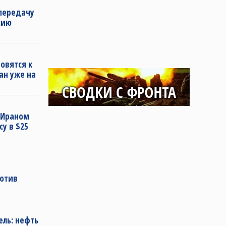
передачу
сию
овятся к
ан уже на
 Ираном
у в $25
ротив
ель: нефть