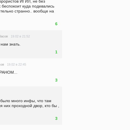
рористов ИГИЛ, не без 
беспокоит куда подевались 
тельно странно.. вообще на 
6
19.02 в 21:52
басов
 нам знать.
1
19.02 в 22:45
сов
ИРАНОМ...
3
 было много инфы, что там 
 них проходной двор, кто бы , 
3