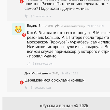
понятно. Разве в Питере не мог сделать тоже 
самое? Надо искать другие мотивы.
#
!
Пожаловаться
Вадим З.
— (4201)
24.02 в 16:39
Не укякёкюкякёнэць
Кто бабки платит, тот его и танцует.  В Москве 
резонанс больше.  А в Питере после теракта 
московском "Крокусе" - чуркабесы сами слиня
Или может их прессонули и вышвырнули. Во 
всяком случае парикмахер, у которого я стриг
- пропал куда-то... 
#
!
Пожаловаться
Дэн Молибден
— (5140)
24.02 в 16:12
Церемонимся с хохлами конешн.
#
!
Пожаловаться
«Русская весна» © 2026