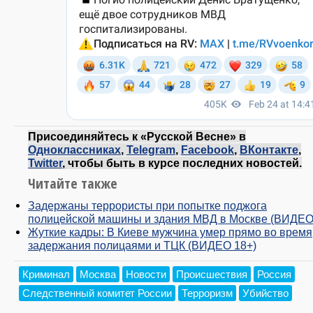
Присоединяйтесь к «Русской Весне» в
Одноклассниках
,
Telegram
,
Facebook
,
ВКонтакте
,
Twitter
, чтобы быть в курсе последних новостей.
Читайте также
Задержаны террористы при попытке поджога
полицейской машины и здания МВД в Москве (ВИДЕО
Жуткие кадры: В Киеве мужчина умер прямо во время
задержания полицаями и ТЦК (ВИДЕО 18+)
Криминал
Москва
Новости
Происшествия
Россия
Следственный комитет России
Терроризм
Убийство