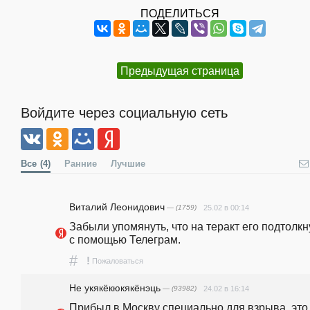
ПОДЕЛИТЬСЯ
Предыдущая страница
Войдите через социальную сеть
Все
(4)
Ранние
Лучшие
Виталий Леонидович
— (1759)
25.02 в 00:14
Забыли упомянуть, что на теракт его подтолкн
с помощью Телеграм.
#
!
Пожаловаться
Не укякёкюкякёнэць
— (93982)
24.02 в 16:14
Прибыл в Москву специально для взрыва, это 