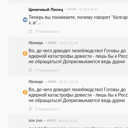
Циничный Лисец
— (1118)
01.03 в 04:44
Теперь вы понимаете, почему говорят "болгар
х..в"...
#
!
Пожаловаться
Ираида
— (5048)
28.02 в 21:40
Во, до чего доводит лизоблюдство! Готовы до 
ядерной катастрофы довести - лишь бы к Росс
не обращаться! Доприсмыкаются ведь дурни
#
!
Пожаловаться
Ираида
— (5048)
28.02 в 21:34
Во, до чего доводит лизоблюдство! Готовы до 
ядерной катастрофы довести - лишь бы к Росс
не обращаться! Доприсмыкаются ведь дурни
#
!
Пожаловаться
zov zvo
— (8935)
28.02 в 20:25