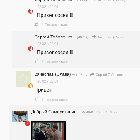
28.02 в 20:06
  Привет сосед !!!
#
!
Пожаловаться
Сергей Тоболенко
— (40261)
Вячеслав (Слава)
28.02 в 20:08
  Привет сосед !!!
#
!
Пожаловаться
Вячеслав (Слава)
— (46155)
Сергей Тоболенко
28.02 в 20:50
Привет!
#
!
Пожаловаться
Добрый Самаритянин
— (58404)
28.02 в 19:55