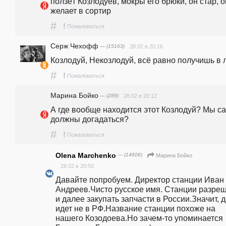
ползёт Козлодуев, мокры его брюки, он стар, он
желает в сортир
#
!
Пожаловаться
Серж Чехофф
— (15163)
28.02 в 20:16
Козлодуй, Некозлодуй, всё равно получишь в 
#
!
Пожаловаться
Марина Бойко
— (289)
28.02 в 20:12
А где вообще находится этот Козлодуй? Мы са
должны догадаться?
#
!
Пожаловаться
Olena Marchenko
— (14606)
Марина Бойко
28.02 в 20:50
Давайте попробуем. Директор станции Иван 
Андреев.Чисто русское имя. Станции разреш
и далее закупать запчасти в России.Значит, д
идет не в РФ.Название станции похоже на 
нашего Козодоева.Но зачем-то упоминается 