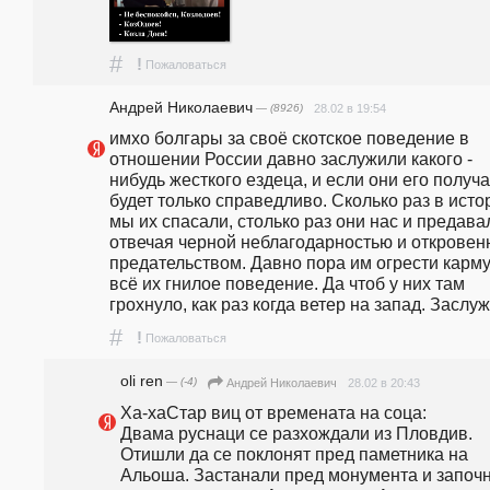
#
!
Пожаловаться
Андрей Николаевич
— (8926)
28.02 в 19:54
имхо болгары за своё скотское поведение в 
отношении России давно заслужили какого - 
нибудь жесткого ездеца, и если они его получат
будет только справедливо. Сколько раз в истор
мы их спасали, столько раз они нас и предавал
отвечая черной неблагодарностью и откровен
предательством. Давно пора им огрести карму 
всё их гнилое поведение. Да чтоб у них там 
грохнуло, как раз когда ветер на запад. Заслу
#
!
Пожаловаться
oli ren
— (-4)
28.02 в 20:43
Андрей Николаевич
Ха-хаСтар виц от времената на соца:                                                                                  
Двама руснаци се разхождали из Пловдив. 
Отишли да се поклонят пред паметника на 
Альоша. Застанали пред монумента и започн