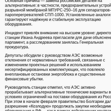
Основная причина — замена российских деталей на
альтернативные: в частности, предохранительных устрой
разрывной мембраной МПУРС-250–16 для сепараторов-
пароперегревателей СПП-1000. Установленные аналоги
гарантируют надёжную и стабильную эксплуатацию
оборудования.
Инцидент привлёк внимание на высшем уровне: директ
станции Ивана Андреева пригласили для дачи объяснен
парламент, а расследованием занялась Генеральная
прокуратура.
Депутаты обсудили с руководством АЭС возможные
отклонения от нормативных требований, связанные с
изменением проектных решений и использованием
несертифицированных комплектующих, что повлекло
внеплановые остановки энергоблока и существенные
финансовые убытки.
Руководитель станции отметил, что АЭС активно
прорабатывает альтернативные технические варианты в
условиях ограничений на поставки оборудования из Росс
При этом в начале февраля правительство Болгарии да
разрешение «Козлодую» продолжать закупки необходим
оборудования в РФ — как в рамках действующих контрак