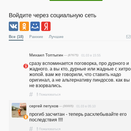
Войдите через социальную сеть
Все
(18)
Ранние
Лучшие
Михаил Топтыгин
— (87675)
01.03 в 15:55
сразу вспоминается поговорка, про дурного и 
жадного. а вы кто, дурные или жадные с хитро
жопой. вам же говорили, что ставить надо 
оригинал, а не альтернативу пиндосов. как вы
не взорвались.
#
!
Пожаловаться
сергей петухов
— (30005)
01.03 в 05:10
прогиб засчитан - теперь расхлебывайте его 
последствия !!!!
#
!
Пожаловаться