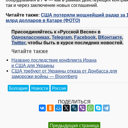
так и через заключение новых соглашений.
Читайте также:
США потеряли мощнейший радар за 1
млрд долларов в Катаре (ФОТО)
Присоединяйтесь к «Русской Весне» в
Одноклассниках
,
Telegram
,
Facebook
,
ВКонтакте
,
Twitter
, чтобы быть в курсе последних новостей.
Читайте также
Названо последствие конфликта Ирана
и США для Украины
США требуют от Украины отказа от Донбасса для
заморозки войны — Bloomberg
Болгария
Новости
Россия
ПОДЕЛИТЬСЯ
Предыдущая страница