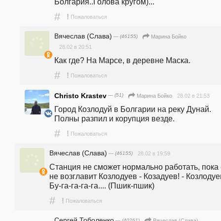
Болгария..Голова кругом)...
#
!
Пожаловаться
Вячеслав (Слава)
— (46155)
Марина Бойко
28.02 в 20:51
Как где? На Марсе, в деревне Маска. 
#
!
Пожаловаться
Christo Krastev
— (51)
28.02 в 21:53
Марина Бойко
Город Козлодуй в Болгарии на реку Дунай. 
Полны разпил и корупция везде.
#
!
Пожаловаться
Вячеслав (Слава)
— (46155)
28.02 в 19:59
Станция не сможет нормально работать, пока 
не возглавит Козлодуев - Козадуев! - Козлодуев
Бу-га-га-га-га.... (Пшик-пшик)
#
!
Пожаловаться
Сергей Тоболенко
— (40261)
Вячеслав (Слава)