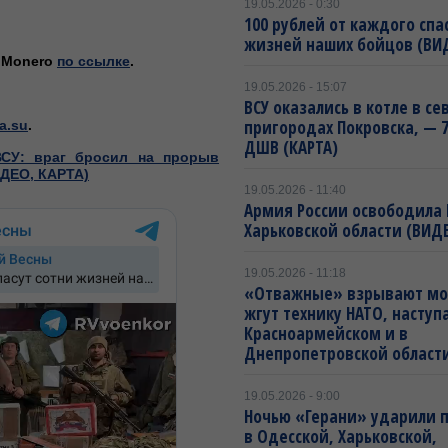
19.05.2026 - 0:30
100 рублей от каждого спа
жизней наших бойцов (ВИ
, Monero
по ссылке
.
19.05.2026 - 15:07
ВСУ оказались в котле в с
пригородах Покровска, — 7
a.su
.
ДШВ (КАРТА)
ВСУ: враг бросил на прорыв
ИДЕО, КАРТА)
19.05.2026 - 11:40
Армия России освободила 
Харьковской области (ВИДЕ
19.05.2026 - 11:18
«Отважные» взрывают мо
жгут технику НАТО, наступ
Красноармейском и в
Днепропетровской област
19.05.2026 - 9:00
Ночью «Герани» ударили 
в Одесской, Харьковской,