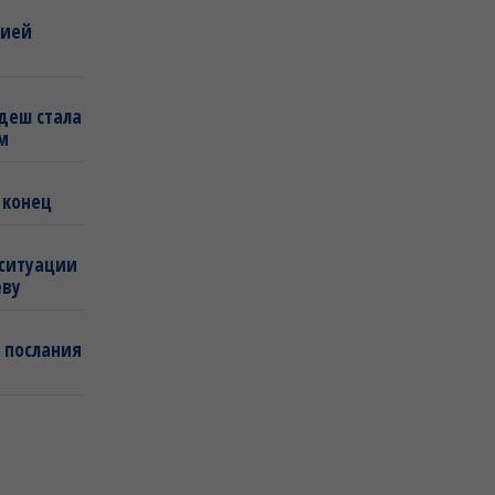
бией
деш стала
м
 конец
 ситуации
еву
 послания