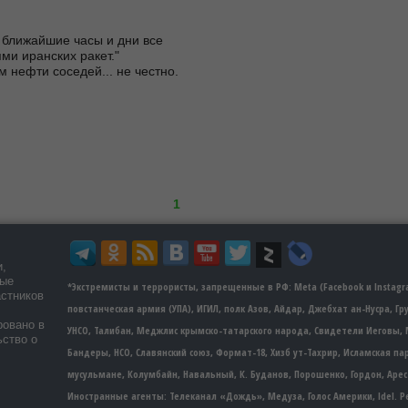
ближайшие часы и дни все 
                                    
м нефти соседей... не честно.
1
и,
мые
*Экстремисты и террористы, запрещенные в РФ: Meta (Facebook и Instagra
астников
повстанческая армия (УПА), ИГИЛ, полк Азов, Айдар, Джебхат ан-Нусра, Г
ровано в
УНСО, Талибан, Меджлис крымско-татарского народа, Свидетели Иеговы, 
ьство о
Бандеры​​, НСО, Славянский союз, Формат-18, Хизб ут-Тахрир, Исламская 
мусульмане, Колумбайн, Навальный, К. Буданов, Порошенко, Гордон, Арес
Иностранные агенты: Телеканал «Дождь», Медуза, Голос Америки, Idel. Р