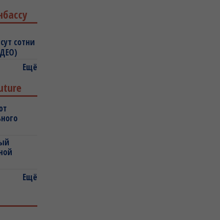
нбассу
сут сотни
ИДЕО)
Ещё
uture
ют
ьного
ный
ной
Ещё