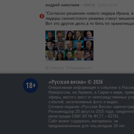
андpeй николаев
— (69674)
11.03 в 22:04
"Согласно решению нового лидера Ирана, в 
лидеры сионистского режима станут мишенями иранских ракет."                    
Вот это другое дело,а то бить по хранилища
#
!
Ответить
Пожаловаться
«Русская весна» © 2026
18+
Оперативная информация о событиях в Росси
Новороссии, на Украине, в Сирии и мире, пря
эфиры, вести с мест от непосредственных уч
событий, эксклюзивные фото и видео.
Сетевое издание «Русская Весна»
зарегистри
Роскомнадзор 20 августа 2015 года, свидетел
регистрации СМИ ЭЛ № ФС77 – 62791.
Сайт может содержать материалы, не
предназначенные для лиц младше 18 лет.