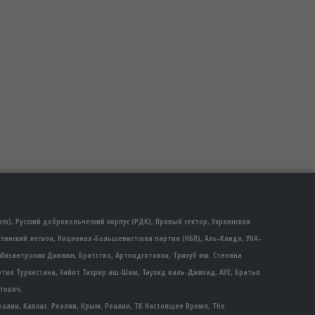
m), Русский добровольческий корпус (РДК), Правый сектор, Украинская
рузинский легион, Национал-Большевистская партия (НБП), Аль-Каида, УНА-
Мизантропик Дивижн, Братство, Артподготовка, Тризуб им. Степана
партия Туркестана, Хайят Тахрир аш-Шам, Таухид валь-Джихад, АУЕ, Братья
тович.
еалии, Кавказ. Реалии, Крым. Реалии, ТК Настоящее Время, The