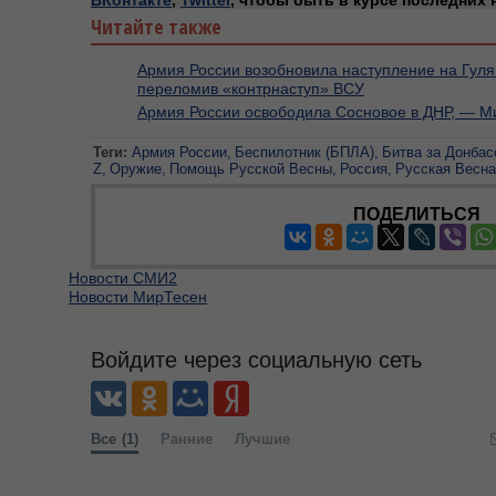
ВКонтакте
,
Twitter
, чтобы быть в курсе последних 
Читайте также
Армия России возобновила наступление на Гул
переломив «контрнаступ» ВСУ
Армия России освободила Сосновое в ДНР, — М
Теги:
Армия России
Беспилотник (БПЛА)
Битва за Донбас
Z
Оружие
Помощь Русской Весны
Россия
Русская Весна
ПОДЕЛИТЬСЯ
Новости СМИ2
Новости МирТесен
Войдите через социальную сеть
Все
(1)
Ранние
Лучшие