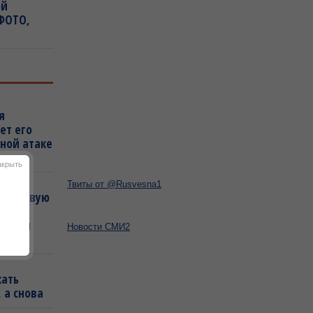
ой
(ФОТО,
я
ет его
ной атаке
акрыть
Твиты от @Rusvesna1
т в новую
удару
ляется
Новости СМИ2
кать
 а снова