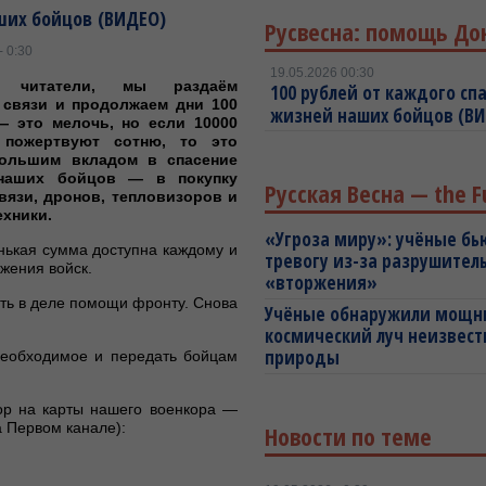
аших бойцов (ВИДЕО)
Русвесна: помощь До
- 0:30
19.05.2026 00:30
е читатели, мы раздаём
100 рублей от каждого спа
 связи и продолжаем дни 100
жизней наших бойцов (В
— это мелочь, но если 10000
 пожертвуют сотню, то это
большим вкладом в спасение
наших бойцов — в покупку
Русская Весна — the F
вязи, дронов, тепловизоров и
ехники.
«Угроза миру»: учёные бь
нькая сумма доступна каждому и
тревогу из-за разрушител
жения войск.
«вторжения»
ть в деле помощи фронту. Снова
Учёные обнаружили мощ
космический луч неизвест
природы
 необходимое и передать бойцам
ор на карты нашего военкора —
 Первом канале):
Новости по теме