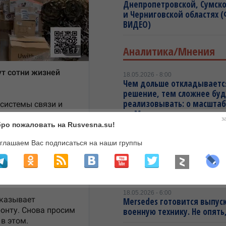
Днепропетровской, Сумск
и Черниговской областях 
ВИДЕО)
Аналитика/Мнения
18.05.2026 - 8:00
Чем дольше откладываетс
решение, тем сложнее буд
реализовывать: о масштаб
на Москву
з
ро пожаловать на Rusvesna.su!
18.05.2026 - 7:00
Европейский кризис входи
глашаем Вас подписаться на наши группы
фазу: к энергетическому 
с Ближнего Востока добав
украинский фактор
18.05.2026 - 6:00
Mersedes готовится выпус
военную технику. Не опять,