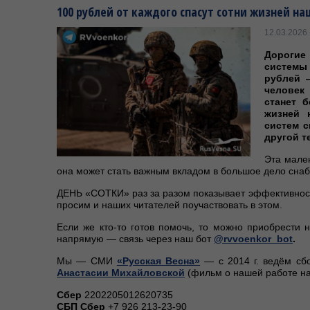
100 рублей от каждого спасут сотни жизней н
12.03.2026 
Дороги
системы
рублей 
человек
станет 
жизней 
систем с
другой т
Эта мале
она может стать важным вкладом в большое дело снаб
ДЕНЬ «СОТКИ» раз за разом показывает эффективнос
просим и наших читателей поучаствовать в этом.
Если же кто-то готов помочь, то можно приобрести
напрямую — связь через наш бот
@rvvoenkor_bot
.
Мы — СМИ
«Русская Весна»
— с 2014 г. ведём сб
Анастасии Михайловской
(фильм о нашей работе на
Сбер
2202205012620735
СБП Сбер
+7 926 213-23-90