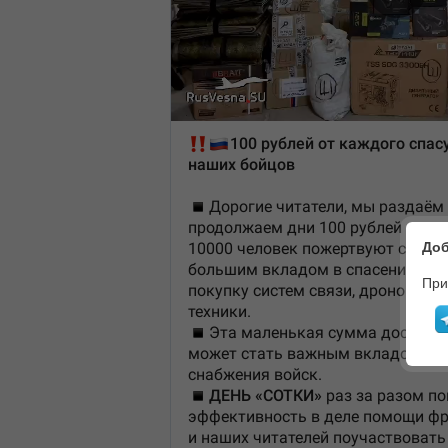
Доб
При