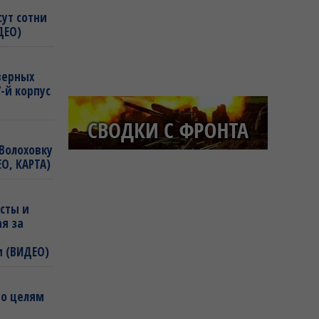
сут сотни
ДЕО)
еверных
-й корпус
Волоховку
О, КАРТА)
сты и
ая за
и (ВИДЕО)
по целям