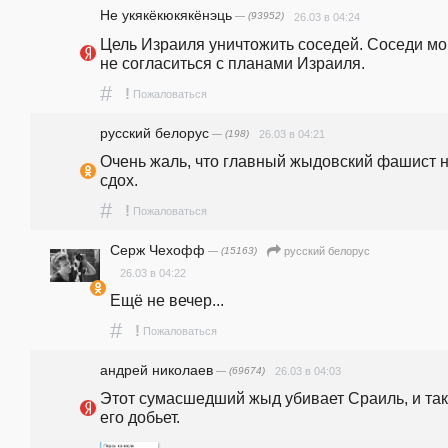
Не укякёкюкякёнэць
— (93952)
26.03 в 04:24
Цель Израиля уничтожить соседей. Соседи мог
не согласиться с планами Израиля.
#
!
Пожаловаться
русский белорус
— (198)
26.03 в 04:21
Очень жаль, что главный жыдовский фашист н
сдох.
#
!
Пожаловаться
Серж Чехофф
— (15163)
русский белорус
26.03 в 04:22
Ещё не вечер...
#
!
Пожаловаться
андpeй николаев
— (69674)
26.03 в 04:03
Этот сумасшедший жыд убивает Сраиль, и таки
его добьет.