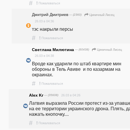
#
!
Пожаловаться
Дмитрий Дмитриев
— (2360)
Циничный Лисец
26.03 в 04:36
тэс накрыли персы
#
!
Пожаловаться
Светлана Милютина
— (60438)
Циничный Лисец
26.03 в 04:38
Вроде как ударили по штаб квартире мин 
обороны в Тель Авиве  и по казармам на 
окраинах.
#
!
Пожаловаться
Alex Kr
— (35608)
26.03 в 04:26
Латвия выразила России протест из-за упавше
на ее территории украинского дрона. Плять, да
нажать кнопочку....
#
!
Пожаловаться