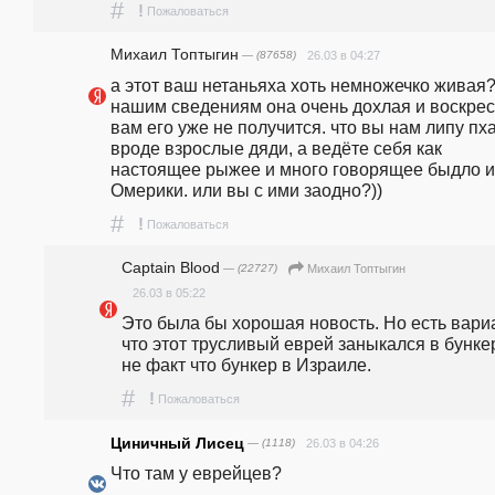
#
!
Пожаловаться
Михаил Топтыгин
— (87658)
26.03 в 04:27
а этот ваш нетаньяха хоть немножечко живая? 
нашим сведениям она очень дохлая и воскреси
вам его уже не получится. что вы нам липу пхае
вроде взрослые дяди, а ведёте себя как 
настоящее рыжее и много говорящее быдло из
Омерики. или вы с ими заодно?))
#
!
Пожаловаться
Captain Blood
— (22727)
Михаил Топтыгин
26.03 в 05:22
Это была бы хорошая новость. Но есть вариа
что этот трусливый еврей заныкался в бункер
не факт что бункер в Израиле.
#
!
Пожаловаться
Циничный Лисец
— (1118)
26.03 в 04:26
Что там у еврейцев?