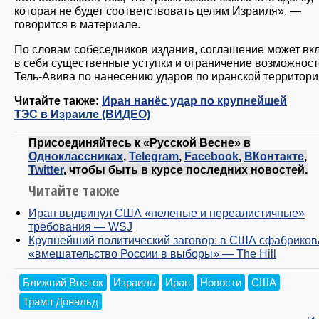
которая не будет соответствовать целям Израиля», —
говорится в материале.
По словам собеседников издания, соглашение может вк
в себя существенные уступки и ограничение возможнос
Тель-Авива по нанесению ударов по иранской территори
Читайте также:
Иран нанёс удар по крупнейшей
ТЭС в Израиле (ВИДЕО)
Присоединяйтесь к «Русской Весне» в
Одноклассниках
,
Telegram
,
Facebook
,
ВКонтакте
,
Twitter
, чтобы быть в курсе последних новостей.
Читайте также
Иран выдвинул США «нелепые и нереалистичные»
требования — WSJ
Крупнейший политический заговор: в США сфабриков
«вмешательство России в выборы» — The Hill
Ближний Восток
Израиль
Иран
Новости
США
Трамп Дональд