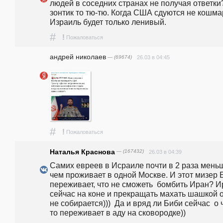
людей в соседних странах не получая ответки?
зонтик то тю-тю. Когда США сдуются не кошмар
Израиль будет только ленивый.
#
!
Пожаловаться
андpeй николаев
— (69674)
26.03 в 04:45
#
!
Пожаловаться
Наталья Краснова
— (167432)
26.03 в 04:39
Самих евреев в Исраиле почти в 2 раза меньш
чем проживает в одной Москве. И этот мизер Б
переживает, что не сможеть  бомбить Иран? И
сейчас на коне и прекращать махать шашкой о
не собирается)))  Да и вряд ли Биби сейчас  о 
то переживает в аду на сковородке))