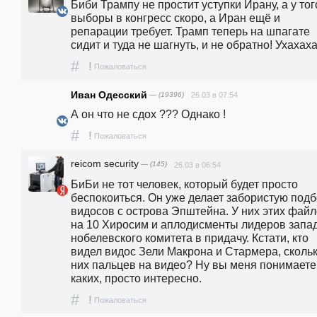
Биби Трампу не простит уступки Ирану, а у того
выборы в конгресс скоро, а Иран ещё и 
репарации требует. Трамп теперь на шпагате 
сидит и туда не шагнуть, и не обратно! Ухахах
#
!
Пожаловаться
Иван Одесский
— (19396)
26.03 в 07:54
А он что не сдох ??? Однако !
#
!
Пожаловаться
reicom security
— (145)
26.03 в 06:54
БиБи не тот человек, который будет просто 
беспокоиться. Он уже делает забористую подб
видосов с острова Эпштейна. У них этих файл
на 10 Хиросим и аплодисменты лидеров запад
нобелевского комитета в придачу. Кстати, кто 
видел видос Зели Макрона и Стармера, сколько
них пальцев на видео? Ну вы меня понимаете 
каких, просто интересно. 
#
!
Пожаловаться