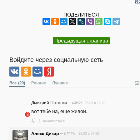
И
ПОДЕЛИТЬСЯ
Предыдущая страница
Войдите через социальную сеть
Все
(20)
Ранние
Лучшие
Дмитрий Пятенко
— (1549)
26.03 в 12:49
вот тебе на, еще живой.
#
!
Пожаловаться
Алекс Дикар
— (12688)
26.03 в 07:56