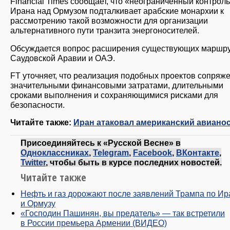
Financial Times сообщает, что «неограниченный контрол
Ирана над Ормузом подталкивает арабские монархии к
рассмотрению такой возможности для организации
альтернативного пути транзита энергоносителей.
Обсуждается вопрос расширения существующих маршр
Саудовской Аравии и ОАЭ.
FT уточняет, что реализация подобных проектов сопряже
значительными финансовыми затратами, длительными
сроками выполнения и сохраняющимися рисками для
безопасности.
Читайте также:
Иран атаковал американский авиано
Присоединяйтесь к «Русской Весне» в
Одноклассниках
,
Telegram
,
Facebook
,
ВКонтакте
,
Twitter
, чтобы быть в курсе последних новостей.
Читайте также
Нефть и газ дорожают после заявлений Трампа по Ир
и Ормузу
«Господин Пашинян, вы предатель» — так встретили
в России премьера Армении (ВИДЕО)