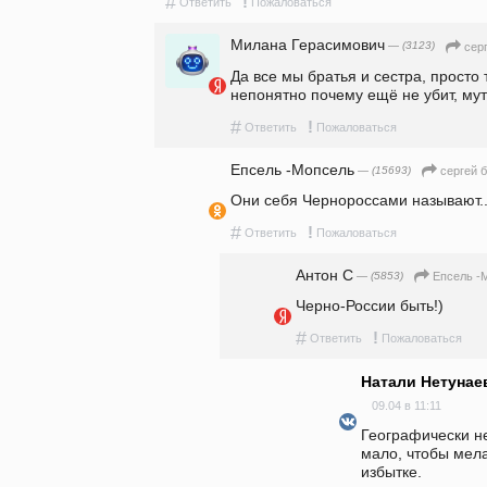
#
!
Ответить
Пожаловаться
Милана Герасимович
— (3123)
сер
Да все мы братья и сестра, просто т
непонятно почему ещё не убит, мут
#
!
Ответить
Пожаловаться
Епсель -Мопсель
— (15693)
сергей 
Они себя Чернороссами называют.
#
!
Ответить
Пожаловаться
Антон С
— (5853)
Епсель -
Черно-России быть!)
#
!
Ответить
Пожаловаться
Натали Нетунае
09.04 в 11:11
Географически не
мало, чтобы мела
избытке.