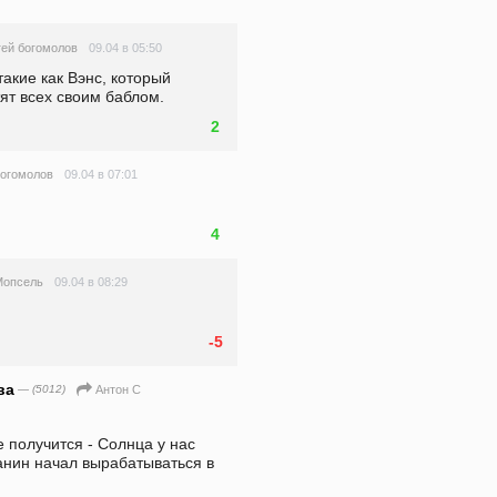
09.04 в 05:50
гей богомолов
акие как Вэнс, который 
ят всех своим баблом.
2
09.04 в 07:01
богомолов
.
4
09.04 в 08:29
Мопсель
-5
ва
— (5012)
Антон С
 получится - Солнца у нас 
нин начал вырабатываться в 