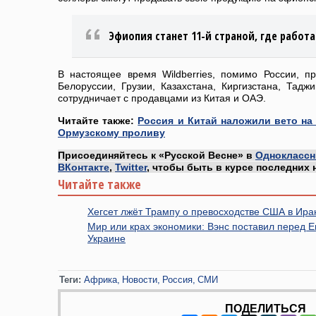
Эфиопия станет 11-й страной, где работ
В настоящее время Wildberries, помимо России, п
Белоруссии, Грузии, Казахстана, Киргизстана, Таджи
сотрудничает с продавцами из Китая и ОАЭ.
Читайте также:
Россия и Китай наложили вето на
Ормузскому проливу
Присоединяйтесь к «Русской Весне» в
Одноклассн
ВКонтакте
,
Twitter
, чтобы быть в курсе последних 
Читайте также
Хегсет лжёт Трампу о превосходстве США в Ира
Мир или крах экономики: Вэнс поставил перед 
Украине
Теги:
Африка
Новости
Россия
СМИ
ПОДЕЛИТЬСЯ