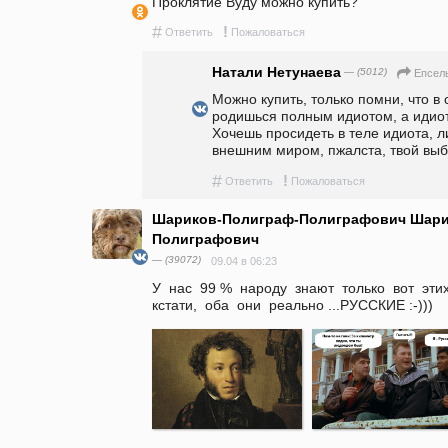
Проклятие Вуду можно купить?
#
!
Ответить
Пожаловаться
Натали Нетунаева
— (5012)
Епсел
Можно купить, только помни, что в
родишься полным идиотом, а идиот
Хочешь просидеть в теле идиота, ли
внешним миром, пжалста, твой выбо
#
!
Ответить
Пожаловаться
Шариков-Полиграф-Полиграфович Шари
Полиграфович
— (39072)
09.04 в 06:23
У  нас  99 %  народу  знают  только  вот  этих
кстати,  оба  они  реально ...РУССКИЕ :-)))