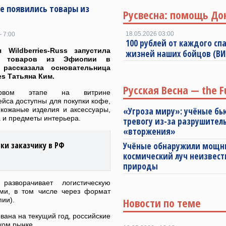
е появились товары из
Русвесна: помощь До
18.05.2026 03:00
- 7:00
100 рублей от каждого спа
 Wildberries-Russ запустила
жизней наших бойцов (В
и товаров из Эфиопии в
 рассказала основательница
es Татьяна Ким.
Русская Весна — the F
вом этапе на витрине
йса доступны для покупки кофе,
 кожаные изделия и аксессуары,
«Угроза миру»: учёные бь
 и предметы интерьера.
тревогу из-за разрушител
«вторжения»
ки заказчику в РФ
Учёные обнаружили мощ
космический луч неизвест
природы
азворачивает логистическую
ами, в том числе через формат
Новости по теме
пии).
вана на текущий год, российские
ком рынке.