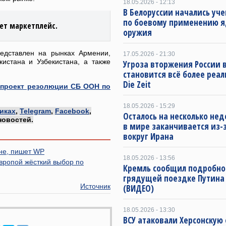
18.05.2026 - 12:13
В Белоруссии начались уч
по боевому применению я
ает маркетплейс.
оружия
редставлен на рынках Армении,
17.05.2026 - 21:30
кистана и Узбекистана, а также
Угроза вторжения России в
становится всё более реа
Die Zeit
 проект резолюции СБ ООН по
18.05.2026 - 15:29
иках
,
Telegram
,
Facebook
,
Осталось на несколько нед
новостей.
в мире заканчивается из-
вокруг Ирана
не, пишет WP
18.05.2026 - 13:56
Европой жёсткий выбор по
Кремль сообщил подробно
грядущей поездке Путина
Источник
(ВИДЕО)
18.05.2026 - 13:30
ВСУ атаковали Херсонскую 