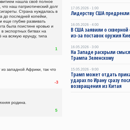
витием нашла своё полное 
 что наш патриотический долг 
17.05.2026 - 1:00
сигареты. Страна нуждалась в 
Лидерству США предрекли
а до последней копейки, 
и еще глубже развивать 
16.05.2026 - 4:00
а была поистине кровью и 
В США заявили о скверной
в экспортных битвах на 
из-за поставок оружия Ки
 на всякую ерунду, типа 
16.05.2026 - 3:00
1
На Западе раскрыли смысл
Трампа Зеленскому
 из западной Африки, так что 
15.05.2026 - 9:00
Трамп может отдать прика
ударах по Ирану сразу пос
-3
возвращения из Китая
ихняя родина.
5