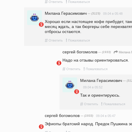
#
!
Ответить
Пожаловаться
Милана Герасимович
— (3123)
09.04 в 05:48
Хорошо если настоящее кофе прибудет, такое
месяц ждать, а так бюргеры себе перехватят
отбросы остаются. 
#
!
Ответить
Пожаловаться
сергей богомолов
— (1933)
Милана 
Надо на отзывы ориентироваться. 
#
!
Ответить
Пожаловаться
Милана Герасимович
— (31
09.04 в 05:52
Так и ориентируюсь.
#
!
Ответить
Пожаловаться
сергей богомолов
— (1933)
09.04 в 05:47
Эфиопы братский народ. Предок Пушкина э