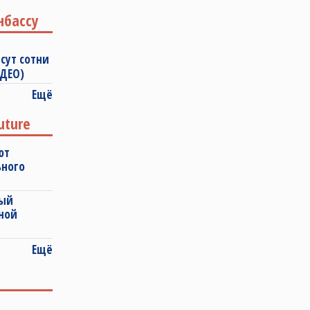
нбассу
сут сотни
ИДЕО)
Ещё
uture
ют
ьного
ный
ной
Ещё