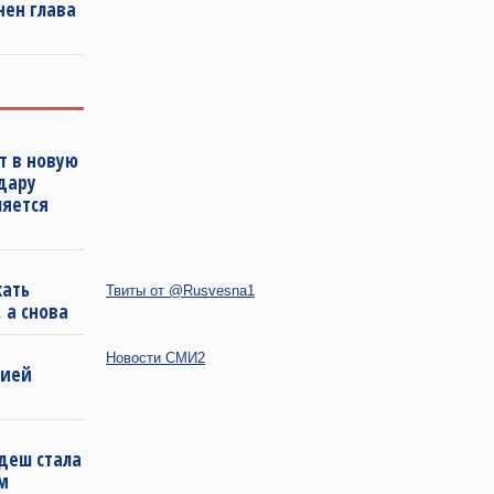
нен глава
т в новую
удару
ляется
кать
Твиты от @Rusvesna1
 а снова
Новости СМИ2
бией
деш стала
м