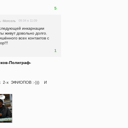
5
09.04 в 11:09
ь -Мопсель
 следующей инкарнации 
ы живут довольно долго. 
шённого всех контактов с 
р!!!
1
ков-Полиграф-
  2-х  ЭФИОПОВ :-)))    И  