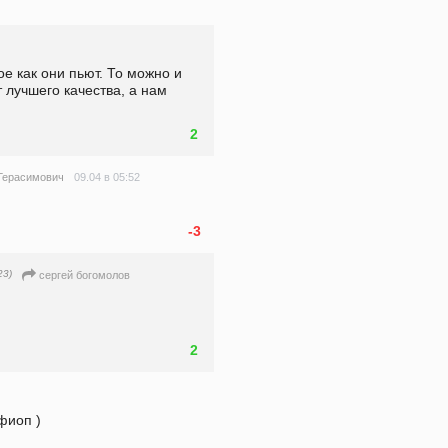
 как они пьют. То можно и 
 лучшего качества, а нам 
2
09.04 в 05:52
Герасимович
-3
23)
сергей богомолов
2
фиоп )