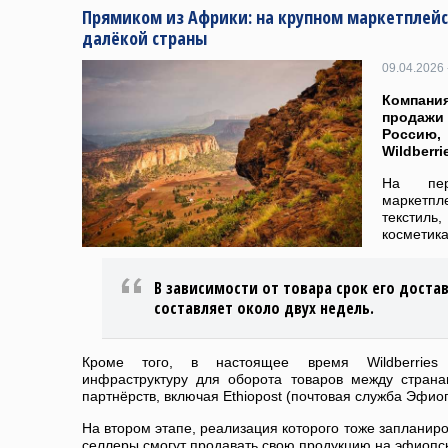
Прямиком из Африки: на крупном маркетплейс
далёкой страны
09.04.2026 
Компания
продаж
Россию,
Wildberri
На пер
маркетпле
текстиль,
косметика
В зависимости от товара срок его достав
составляет около двух недель.
Кроме того, в настоящее время Wildberries р
инфраструктуру для оборота товаров между стран
партнёрств, включая Ethiopost (почтовая служба Эфио
На втором этапе, реализация которого тоже запланиро
селлеры смогут продавать свою продукцию на эфиопс