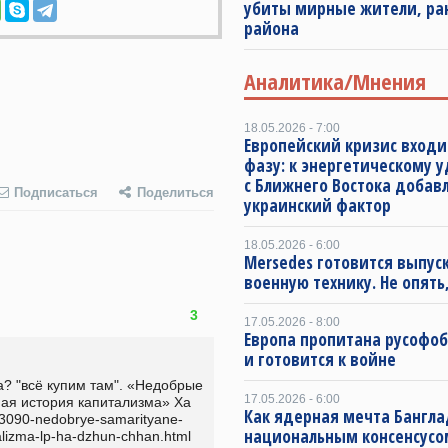
убиты мирные жители, ра
района
Аналитика/Мнения
18.05.2026 - 7:00
Европейский кризис входи
фазу: к энергетическому 
с Ближнего Востока добав
Подписаться
Поделиться
украинский фактор
18.05.2026 - 6:00
Mersedes готовится выпус
военную технику. Не опять,
3
17.05.2026 - 8:00
Европа пропитана русофо
и готовится к войне
а? "всё купим там". «Недобрые 
17.05.2026 - 6:00
ая история капитализма» Ха 
Как ядерная мечта Бангла
13090-nedobrye-samarityane-
национальным консенсусо
alizma-lp-ha-dzhun-chhan.html  