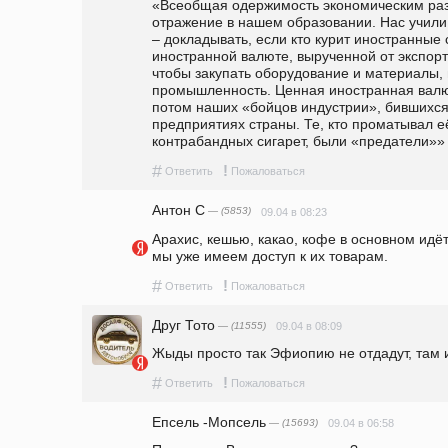
«Всеобщая одержимость экономическим раз
отражение в нашем образовании. Нас учили,
– докладывать, если кто курит иностранные 
иностранной валюте, вырученной от экспорт
чтобы закупать оборудование и материалы, 
промышленность. Ценная иностранная валют
потом наших «бойцов индустрии», бившихся 
предприятиях страны. Те, кто проматывал её
контрабандных сигарет, были «предатели»»
#
!
Ответить
Пожаловаться
Антон С
— (5853)
09.04 в 08:23
Арахис, кешью, какао, кофе в основном идёт
мы уже имеем доступ к их товарам.
#
!
Ответить
Пожаловаться
Друг Тото
— (11555)
09.04 в 08:09
Жыды просто так Эфиопию не отдадут, там 
#
!
Ответить
Пожаловаться
Епсель -Мопсель
— (15693)
09.04 в 06:58