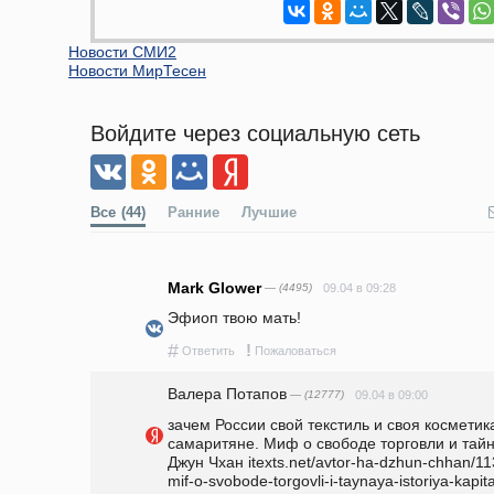
Новости СМИ2
Новости МирТесен
Войдите через социальную сеть
Все
(44)
Ранние
Лучшие
Mark Glower
— (4495)
09.04 в 09:28
Эфиоп твою мать!
#
!
Ответить
Пожаловаться
Валера Потапов
— (12777)
09.04 в 09:00
зачем России свой текстиль и своя косметик
самаритяне. Миф о свободе торговли и тайн
Джун Чхан itexts.net/avtor-ha-dzhun-chhan/1
mif-o-svobode-torgovli-i-taynaya-istoriya-kapit