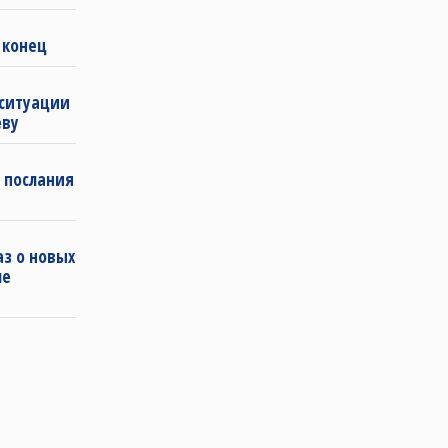
 конец
 ситуации
еву
 послания
з о новых
ле