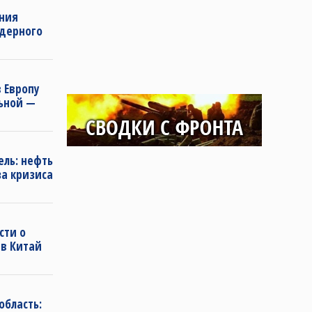
ения
дерного
 Европу
льной —
ель: нефть
за кризиса
сти о
 в Китай
область: