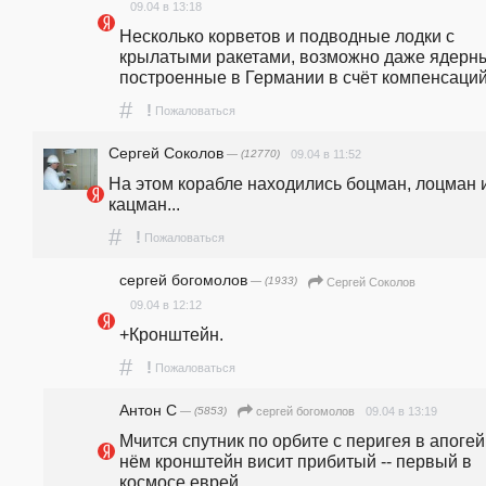
09.04 в 13:18
Несколько корветов и подводные лодки с 
крылатыми ракетами, возможно даже ядерны
построенные в Германии в счёт компенсаций
#
!
Пожаловаться
Сергей Соколов
— (12770)
09.04 в 11:52
На этом корабле находились боцман, лоцман и
кацман...
#
!
Пожаловаться
сергей богомолов
— (1933)
Сергей Соколов
09.04 в 12:12
+Кронштейн. 
#
!
Пожаловаться
Антон С
— (5853)
09.04 в 13:19
сергей богомолов
Мчится спутник по орбите с перигея в апогей,
нём кронштейн висит прибитый -- первый в 
космосе еврей.