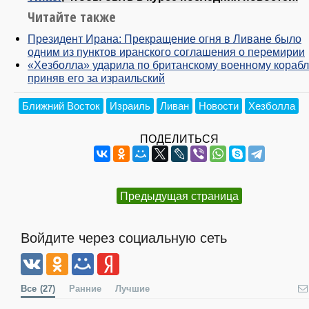
Читайте также
Президент Ирана: Прекращение огня в Ливане было
одним из пунктов иранского соглашения о перемирии
«Хезболла» ударила по британскому военному корабл
приняв его за израильский
Ближний Восток
Израиль
Ливан
Новости
Хезболла
ПОДЕЛИТЬСЯ
Предыдущая страница
Войдите через социальную сеть
Все
(27)
Ранние
Лучшие