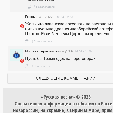
#
!
Пожаловаться
Росомаха
— (46224)
09.04 в 11:51
Жаль, что ливанские археологи не раскопали 
нить в пустыне древнегиперборейский артефак
Циркон. Если б евреям Цирконом прилетело...
#
!
Пожаловаться
Милана Герасимович
— (3123)
09.04 в 11:49
Пусть бы Трамп сдох на переговорах.
#
!
Пожаловаться
СЛЕДУЮЩИЕ КОММЕНТАРИИ
«Русская весна» © 2026
Оперативная информация о событиях в Росси
Новороссии, на Украине, в Сирии и мире, пря