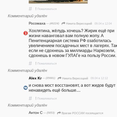
#
!
Пожаловаться
Комментарий удалён
Росомаха
— (46224)
09.04 в 12:04
Никита Вересоцкий
Хохлятина, жёлудь хочешь? Жирик ещё при 
жизни наванговал вам полную жопу. А 
Пенитенциарная система РФ озаботилась 
увеличением посадочных мест в лагерях. Так
если не сдохнешь за миллиарды Наркозели, 
сдохнешь в новом ГУЛАГе на пользу России.
#
!
Пожаловаться
Комментарий удалён
Alex Kr
— (35681)
09.04 в 12:12
Никита Вересоцкий
и снова мост восстановят, а вот жидов будут 
ненавидеть ещё больше....
#
!
Пожаловаться
Комментарий удалён
Антон С
— (5853)
Врагам РОССИИ посвящается