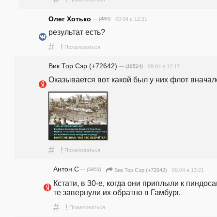
Олег Хотько
— (485)
09.04 в 12:21
результат есть?
#
!
Пожаловаться
Вик Тор Сэр (+72642)
— (18524)
09.04 в 12:17
Оказывается вот какой был у них флот вначале
#
!
Пожаловаться
Антон С
— (5853)
09.04 в 13:21
Вик Тор Сэр (+72642)
Кстати, в 30-е, когда они приплыли к пиндосам
те завернули их обратно в Гамбург.
#
!
Пожаловаться