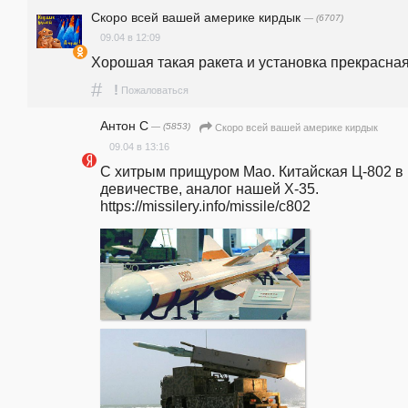
Скоро всей вашей америке кирдык
— (6707)
09.04 в 12:09
Хорошая такая ракета и установка прекрасная
#
!
Пожаловаться
Антон С
— (5853)
Скоро всей вашей америке кирдык
09.04 в 13:16
С хитрым прищуром Мао. Китайская Ц-802 в 
девичестве, аналог нашей Х-35. 
https://missilery.info/missile/c802