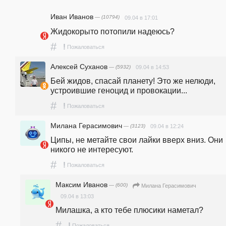
Иван Иванов
— (10794)
09.04 в 17:01
Жидокорыто потопили надеюсь?
#
!
Пожаловаться
Алексей Суханов
— (5932)
09.04 в 14:53
Бей жидов, спасай планету! Это же нелюди, 
устроившие геноцид и провокации...
#
!
Пожаловаться
Милана Герасимович
— (3123)
09.04 в 12:24
Ципы, не метайте свои лайки вверх вниз. Они 
никого не интересуют.
#
!
Пожаловаться
Максим Иванов
— (600)
Милана Герасимович
09.04 в 13:03
Милашка, а кто тебе плюсики наметал?
#
!
Пожаловаться