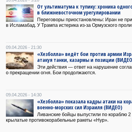
10.04.2026 - 9:20
От ультиматума к тупику: хроника одног
в ближневосточном урегулировании
Переговоры приостановлены: Иран не при
в Исламабад. У Трампа истерика из-за Ормузского проли
09.04.2026 - 21:30
«Хезболла» ведёт бои против армии Изр
атакуя танки, казармы и позиции (ВИДЕО
Эти действия — ответ на нарушение согл
о прекращении огня. Бои продолжаются.
09.04.2026 - 14:30
«Хезболла» показала кадры атаки на кор
военно-морских сил Израиля (ВИДЕО)
Ливанские бойцы выпустили по кораблю 2
крылатые противокорабельные ракеты «Нур».