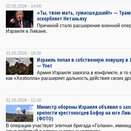
02.06.2026 - 14:00
«Ты, твою мать, сумасшедший!» — Трам
оскорбляет Нетаньяху
Причиной стало расширение военной опе
Израиля в Ливане.
31.05.2026 - 18:30
Израиль попал в собственную ловушку в
— Ynet
Армия Израиля завязла в конфликте, в то
как «Хезболла» расширяет дальность действия своих др
31.05.2026 - 12:30
Министр обороны Израиля объявил о зах
крепости крестоносцев Бофор на юге Лив
(ФОТО)
В операции участвует элитная бригада «Голани», имею