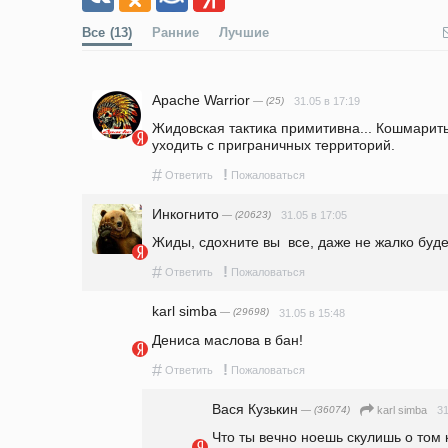
Все
(13)
Ранние
Лучшие
Apache Warrior
— (25)
31.05 в 17:19
Жидовская тактика примитивна... Кошмарить 
уходить с приграничных территорий. 
#
!
Ответить
Пожаловаться
Инкогнито
— (20623)
31.05 в 17:05
Жиды, сдохните вы  все, даже не жалко буде
#
!
Ответить
Пожаловаться
karl simba
— (29698)
31.05 в 15:48
Дениса маслова в бан!
#
!
Ответить
Пожаловаться
Вася Кузькин
— (36074)
31
karl simba
Что ты вечно ноешь скулишь о том к