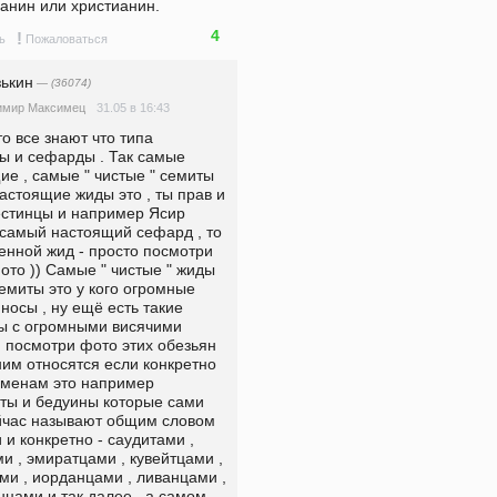
анин или христианин.
4
!
ь
Пожаловаться
зькин
— (36074)
31.05 в 16:43
имир Максимец
то все знают что типа 
ы и сефарды . Так самые 
е , самые " чистые " семиты 
стоящие жиды это , ты прав и 
естинцы и например Ясир 
самый настоящий сефард , то 
енной жид - просто посмотри 
ото )) Самые " чистые " жиды 
емиты это у кого огромные 
носы , ну ещё есть такие 
ы с огромными висячими 
 посмотри фото этих обезьян 
к ним относятся если конкретно 
еменам это например 
ты и бедуины которые сами 
йчас называют общим словом 
и конкретно - саудитами , 
 , эмиратцами , кувейтцами , 
ми , иорданцами , ливанцами , 
цами и так далее , а самом 