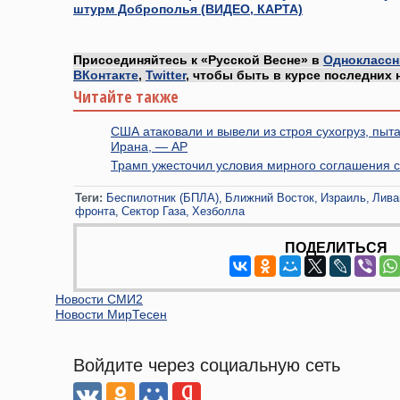
штурм Доброполья (ВИДЕО, КАРТА)
Присоединяйтесь к «Русской Весне» в
Одноклассн
ВКонтакте
,
Twitter
, чтобы быть в курсе последних 
Читайте также
США атаковали и вывели из строя сухогруз, пыт
Ирана, — AP
Трамп ужесточил условия мирного соглашения 
Теги:
Беспилотник (БПЛА)
Ближний Восток
Израиль
Лива
фронта
Сектор Газа
Хезболла
ПОДЕЛИТЬСЯ
Новости СМИ2
Новости МирТесен
Войдите через социальную сеть