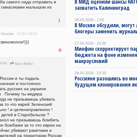
В МИД оценили шансы НАТ
а самого нада отправить в 
захватить Калининград
 гамасеками малышом из 
28.05.2026 - 1:00
1
В Москве обсудили, могут 
блогеры заменить журнал
31.05 в 15:54
 Кузькин
свиножопое!)))
27.05.2026 - 23:30
Минфин скорректирует п
-5
бюджета на фоне измене
макроусловий
074)
Бачу Вибух
26.05.2026 - 23:30
Россияне разошлись во мн
России и ты падаль 
ничная и постоянно 
будущем клонирования л
ть русских на украине 
 . Почему ты жидяра 
гда не призываешь убивать 
а то что еврей Зеленский 
но ! и целенаправленно ! 
 детей в Старобельске ? 
ахол не призываешь бомбить 
 бомбами за то что евреи на 
йчас убивают ракетами и 
ителей на территории России 