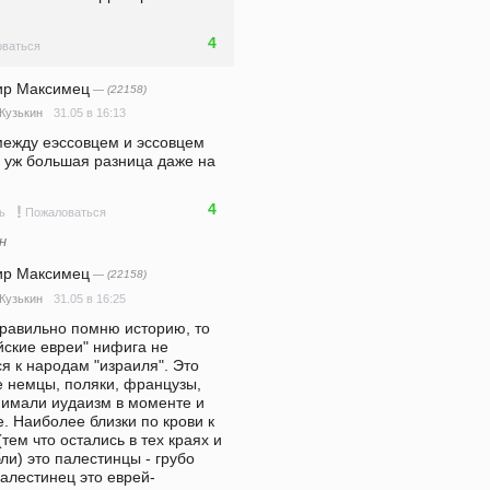
4
ваться
ир Максимец
— (22158)
31.05 в 16:13
Кузькин
между еэссовцем и эссовцем 
я уж большая разница даже на 
4
!
ь
Пожаловаться
н
ир Максимец
— (22158)
31.05 в 16:25
Кузькин
правильно помню историю, то 
ские евреи" нифига не 
я к народам "израиля". Это 
 немцы, поляки, французы, 
нимали иудаизм в моменте и 
. Наиболее близки по крови к 
тем что остались в тех краях и 
ли) это палестинцы - грубо 
палестинец это еврей-