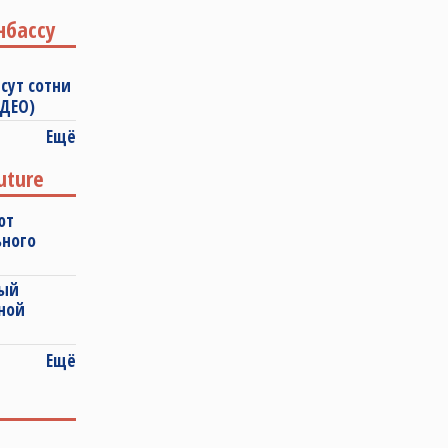
нбассу
сут сотни
ИДЕО)
Ещё
uture
ют
ьного
ный
ной
Ещё