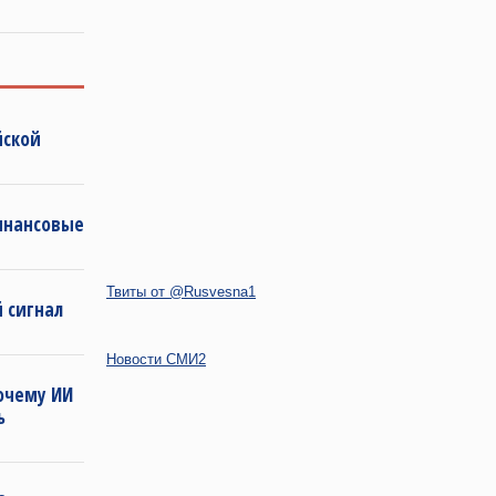
йской
инансовые
Твиты от @Rusvesna1
 сигнал
Новости СМИ2
очему ИИ
ь