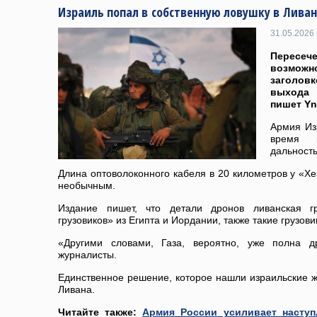
Израиль попал в собственную ловушку в Ливан
31.05.2026 
Пересе
возмо
заголов
выхода
пишет Yn
Армия Изр
время 
дальность
Длина оптоволоконного кабеля в 20 километров у «Хе
необычным.
Издание пишет, что детали дронов ливанская гр
грузовиков» из Египта и Иордании, также такие грузови
«Другими словами, Газа, вероятно, уже полна д
журналисты.
Единственное решение, которое нашли израильские 
Ливана.
Читайте также:
Армия России усиливает наступ