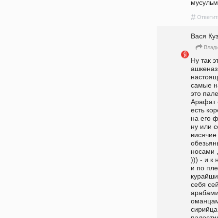
мусульм
#
Ответит
Вася Ку
Влад
Ну так э
ашкеназ
настоящи
самые на
это пал
Арафат 
есть кор
на его ф
ну или с
висячие 
обезьян
носами ,
))) - и 
и по пл
курайши
себя се
арабами 
оманцами
сирийца
палестин