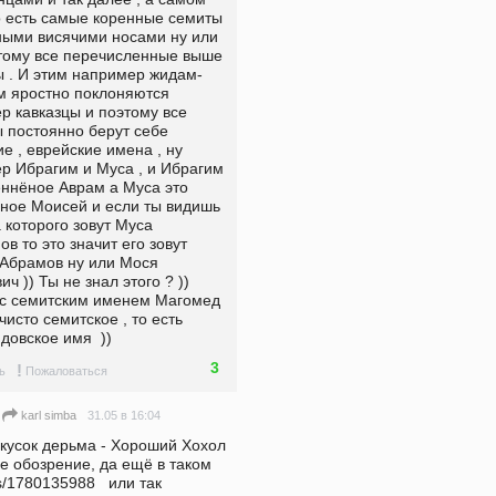
о есть самые коренные семиты 
ными висячими носами ну или 
тому все перечисленные выше 
ы . И этим например жидам-
 яростно поклоняются  
р кавказцы и поэтому все 
 постоянно берут себе 
е , еврейские имена , ну 
р Ибрагим и Муса , и Ибрагим 
еннёное Аврам а Муса это 
ное Моисей и если ты видишь 
 которого зовут Муса 
в то это значит его зовут 
Абрамов ну или Мося 
ч )) Ты не знал этого ? )) 
 с семитским именем Магомед 
 чисто семитское , то есть 
довское имя  ))  
3
!
ь
Пожаловаться
31.05 в 16:04
karl simba
 кусок дерьма - Хороший Хохол 
 обозрение, да ещё в таком 
s/1780135988   или так 