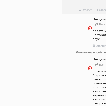
?
#
!
Ответить
Пожало
Владим
Вася 
просто 
не така
слух.
#
Ответит
Комментарий удалё
Владим
Вася 
если я 
"европей
относятс
обычные
что при
не более
евреям (
не погиб
говоря 