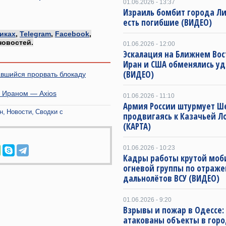
01.06.2026 - 13:37
Израиль бомбит города Ли
есть погибшие (ВИДЕО)
иках
,
Telegram
,
Facebook
,
новостей.
01.06.2026 - 12:00
Эскалация на Ближнем Вос
Иран и США обменялись у
(ВИДЕО)
авшийся прорвать блокаду
с Ираном — Axios
01.06.2026 - 11:10
Армия России штурмует Ш
н
Новости
Сводки с
продвигаясь к Казачьей Л
(КАРТА)
01.06.2026 - 10:23
Кадры работы крутой моб
огневой группы по отраже
дальнолётов ВСУ (ВИДЕО)
01.06.2026 - 9:20
Взрывы и пожар в Одессе:
атакованы объекты в горо