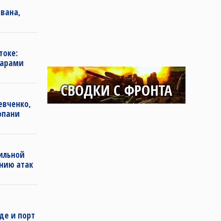
вана,
токе:
дарами
евченко,
опани
ильной
нию атак
де и порт