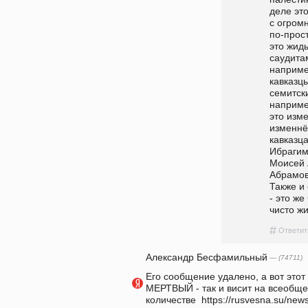
деле эт
с огром
по-прос
это жид
саудитам
наприме
кавказцы
семитски
наприме
это изм
изменнё
кавказца
Ибрагимо
Моисей 
Абрамови
Также и
- это же
чисто жи
#
Ответит
Александр Бесфамильный
— (74711)
Его сообщение удалено, а вот этот
МЕРТВЫЙ - так и висит на всеобщее
количестве  https://rusvesna.su/new