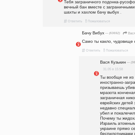
Тебя заграничного подонка-русофоб
вечный бан вместе с заграничными
шахты и хахлом бачу выбух .
#
!
Ответить
Пожаловаться
Бачу Вибух
— (63692)
Вася
Само ты какло, чудовище 
#
!
Ответить
Пожаловаться
Вася Кузькин
— (36
31.05 в 15:58
Ты вообще не из 
иностранно-загра
призываешь убива
мразота конченая
заграничная нико
еврейских детей з
недавно специаль
убил и покалечил
Почему ты жидох
Израиль атомными
украине прямо се
беспилотниками ж