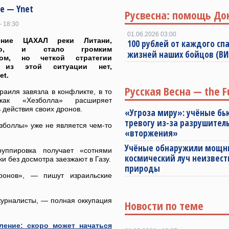
е — Ynet
Русвесна: помощь До
- 18:30
01.06.2026 03:00
чение ЦАХАЛ реки Литани,
100 рублей от каждого спа
жно, и стало громким
жизней наших бойцов (В
ком, но четкой стратегии
 из этой ситуации нет,
et.
Русская Весна — the F
аиля завязла в конфликте, в то
как «Хезболла» расширяет
 действия своих дронов.
«Угроза миру»: учёные бь
тревогу из-за разрушител
зболлы» уже не является чем-то
«вторжения»
Учёные обнаружили мощ
уппировка получает «сотнями
космический луч неизвест
ки без досмотра заезжают в Газу.
природы
ронов», — пишут израильские
журналисты, — полная оккупация
Новости по теме
ление: скоро может начаться