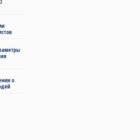
О
ли
истов
араметры
ния
ении о
юдей