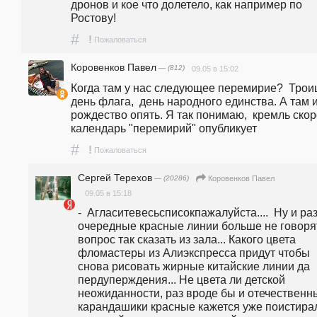
дронов и кое что долетело, как например по 
Ростову!
#
!
Пожаловаться
Коровенков Павел
— (812)
09.05 в 15:02
Когда там у нас следующее перемирие?  Троиц
день флага,  день народного единства. А там и
рождество опять. Я так понимаю,  кремль скор
календарь "перемирий" опубликует
#
!
Пожаловаться
Сергей Терехов
— (20286)
Коровенков Павел
09.05 в 15:18
-  Агласитевесьсписокпажалуйста....  Ну и раз
очередные красные линии больше не говорят
вопрос так сказать из зала... Какого цвета 
фломастеры из Алиэкспресса придут чтобы 
снова рисовать жирные китайские линии да 
пердуперждения... Не цвета ли детской 
неожиданности, раз вроде бы и отечественны
карандашики красные кажется уже поистирал