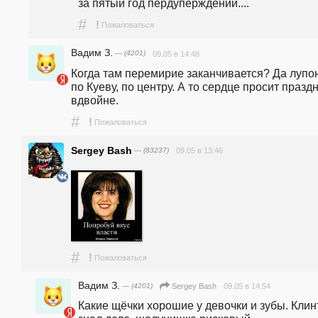
за пятый год пердуперждений....
#
!
Пожаловаться
Вадим З.
— (4201)
09.05 в 14:48
Когда там перемирие заканчивается? Да лупон
по Куеву, по центру. А то сердце просит праздн
вдвойне.
#
!
Пожаловаться
Sergey Bash
— (83237)
09.05 в 13:46
#
!
Пожаловаться
Вадим З.
— (4201)
09.05 в 14:54
Sergey Bash
Какие щёчки хорошие у девочки и зубы. Клинт