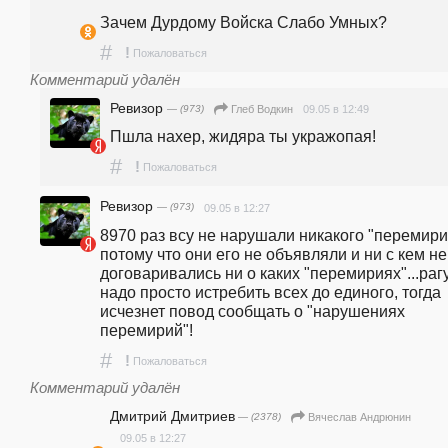
Зачем Дурдому Войска Слабо Умных? 
#
!
Пожаловаться
Комментарий удалён
Ревизор
— (973)
09.05 в 12:49
Глеб Водкин
Пшла нахер, жидяра ты укражопая!
#
!
Пожаловаться
Ревизор
— (973)
09.05 в 12:27
8970 раз всу не нарушали никакого "перемирия
потому что они его не объявляли и ни с кем не 
договаривались ни о каких "перемириях"...рагу
надо просто истребить всех до единого, тогда 
исчезнет повод сообщать о "нарушениях 
перемирий"!
#
!
Пожаловаться
Комментарий удалён
Дмитрий Дмитриев
— (2378)
Вячеслав Андрюнин
09.05 в 12:27