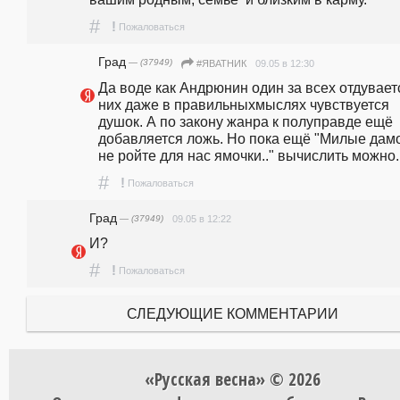
#
!
Пожаловаться
Град
— (37949)
09.05 в 12:30
#ЯВАТНИК
Да воде как Андрюнин один за всех отдуваетс
них даже в правильныхмыслях чувствуется 
душок. А по закону жанра к полуправде ещё 
добавляется ложь. Но пока ещё "Милые дамоч
не ройте для нас ямочки.." вычислить можно..
#
!
Пожаловаться
Град
— (37949)
09.05 в 12:22
И?
#
!
Пожаловаться
СЛЕДУЮЩИЕ КОММЕНТАРИИ
«Русская весна» © 2026