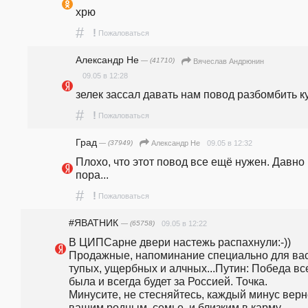
хрю 
#
!
Пожаловаться
Александр Не
— (41710)
Вячеслав Андрюнин
09.05 в 12:28
зелек зассал давать нам повод разбомбить к
#
!
Пожаловаться
Град
— (37949)
09.05 в 12:32
Александр Не
Плохо, что этот повод все ещё нужен. Давно 
пора...
#
!
Пожаловаться
#ЯВАТНИК
— (65758)
09.05 в 12:22
В ЦИПСарне двери настежь распахнули:-)) 
Продажные, напоминание специально для вас -
тупых, ущербных и алчных...Путин: Победа все
была и всегда будет за Россией. Точка.                                                                        
Минусите, не стесняйтесь, каждый минус верне
вашим родным, семье  и близким в карму. 