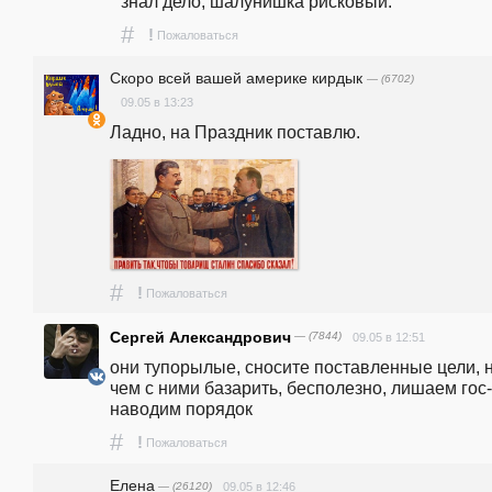
знал дело, шалунишка рисковый.
#
!
Пожаловаться
Скоро всей вашей америке кирдык
— (6702)
09.05 в 13:23
Ладно, на Праздник поставлю. 
#
!
Пожаловаться
Сергей Александрович
— (7844)
09.05 в 12:51
они тупорылые, сносите поставленные цели, н
чем с ними базарить, бесполезно, лишаем гос-т
наводим порядок
#
!
Пожаловаться
Елена
— (26120)
09.05 в 12:46