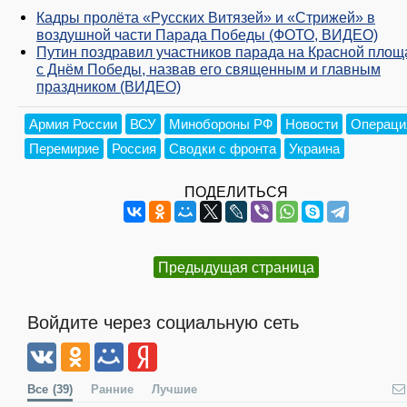
Кадры пролёта «Русских Витязей» и «Стрижей» в
воздушной части Парада Победы (ФОТО, ВИДЕО)
Путин поздравил участников парада на Красной площ
с Днём Победы, назвав его священным и главным
праздником (ВИДЕО)
Армия России
ВСУ
Минобороны РФ
Новости
Операци
Перемирие
Россия
Сводки с фронта
Украина
ПОДЕЛИТЬСЯ
Предыдущая страница
Войдите через социальную сеть
Все
(39)
Ранние
Лучшие