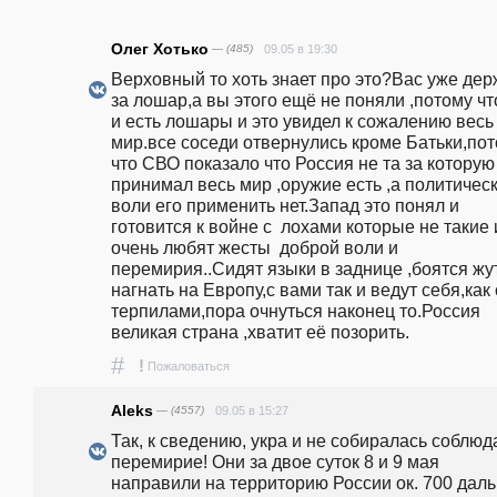
Олег Хотько
— (485)
09.05 в 19:30
Верховный то хоть знает про это?Вас уже держ
за лошар,а вы этого ещё не поняли ,потому что
и есть лошары и это увидел к сожалению весь 
мир.все соседи отвернулись кроме Батьки,пот
что СВО показало что Россия не та за которую 
принимал весь мир ,оружие есть ,а политическ
воли его применить нет.Запад это понял и 
готовится к войне с  лохами которые не такие и
очень любят жесты  доброй воли и 
перемирия..Сидят языки в заднице ,боятся жут
нагнать на Европу,с вами так и ведут себя,как с
терпилами,пора очнуться наконец то.Россия 
великая страна ,хватит её позорить.
#
!
Пожаловаться
Aleks
— (4557)
09.05 в 15:27
Так, к сведению, укра и не собиралась соблюда
перемирие! Они за двое суток 8 и 9 мая 
направили на территорию России ок. 700 даль