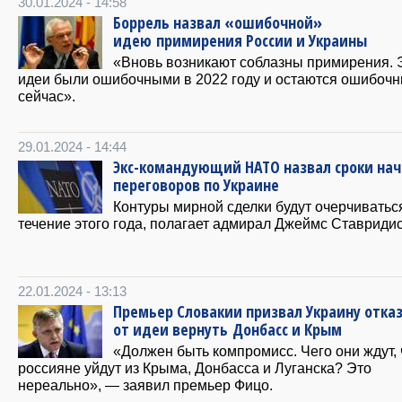
30.01.2024 - 14:58
Боррель назвал «ошибочной»
идею примирения России и Украины
«Вновь возникают соблазны примирения. 
идеи были ошибочными в 2022 году и остаются ошибоч
сейчас».
29.01.2024 - 14:44
Экс-командующий НАТО назвал сроки нач
переговоров по Украине
Контуры мирной сделки будут очерчиватьс
течение этого года, полагает адмирал Джеймс Ставридис
22.01.2024 - 13:13
Премьер Словакии призвал Украину отка
от идеи вернуть Донбасс и Крым
«Должен быть компромисс. Чего они ждут, 
россияне уйдут из Крыма, Донбасса и Луганска? Это
нереально», — заявил премьер Фицо.