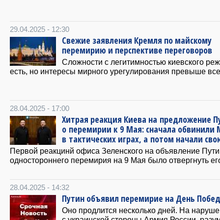
29.04.2025 - 12:30
Свежие заявления Кремля по майскому
перемирию и перспективе переговоров
Сложности с легитимностью киевского ре
есть, но интересы мирного урегулирования превыше все
28.04.2025 - 17:00
Хитрая реакция Киева на предложение П
о перемирии к 9 Мая: сначала обвинили 
в тактических играх, а потом начали сво
Первой реакцинй офиса Зеленского на объявление Пут
одностороннего перемирия на 9 Мая было отвергнуть ег
28.04.2025 - 14:32
Путин объявил перемирие на День Побе
Оно продлится несколько дней. На наруш
с украинской стороны Армия России, разум