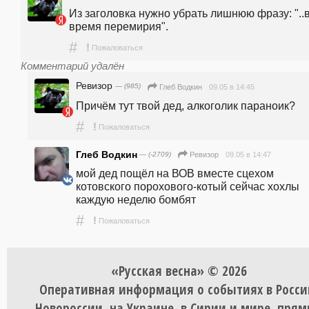
Из заголовка нужно убрать лишнюю фразу: "..в
время перемирия".
#
!
Пожаловаться
Комментарий удалён
Ревизор
— (985)
09.05 в 14:45
Глеб Водкин
Причём тут твой дед, алкоголик параноик?
#
!
Пожаловаться
Глеб Водкин
— (-2709)
09.05 в 14:47
Ревизор
мой дед пощёл на ВОВ вместе сцехом 
котовского порохового-котый сейчас хохлы 
каждую неделю бомбят
#
!
Пожаловаться
«Русская весна» © 2026
Оперативная информация о событиях в Росси
Новороссии, на Украине, в Сирии и мире, пря