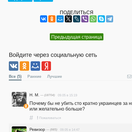
ПОДЕЛИТЬСЯ
Предыдущая страница
Войдите через социальную сеть
Все
(5)
Ранние
Лучшие
Н. М.
— (18704)
09.05 в 15:19
Почему бы не убить сто кратно украинцев за ни
или желательно больше?
#
!
Пожаловаться
Ревизор
— (985)
09.05 в 14:47