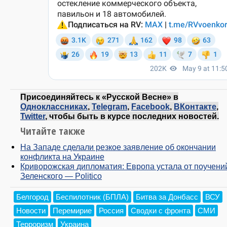
Присоединяйтесь к «Русской Весне» в
Одноклассниках
,
Telegram
,
Facebook
,
ВКонтакте
,
Twitter
, чтобы быть в курсе последних новостей.
Читайте также
На Западе сделали резкое заявление об окончании
конфликта на Украине
Криворожская дипломатия: Европа устала от поучени
Зеленского — Politico
Белгород
Беспилотник (БПЛА)
Битва за Донбасс
ВСУ
Новости
Перемирие
Россия
Сводки с фронта
СМИ
Терроризм
Украина