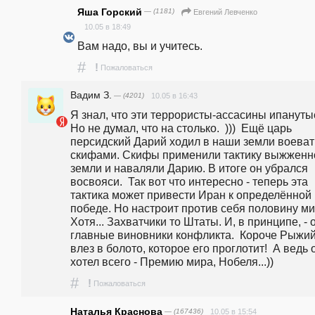
Яша Горский
— (1181)
Евгений Левченко
10.05 в 18:49
Вам надо, вы и учитесь. 
#
!
Пожаловаться
Вадим З.
— (4201)
10.05 в 16:43
Я знал, что эти террористы-ассасины ипанутые.
Но не думал, что на столько.  )))  Ещё царь 
персидский Дарий ходил в наши земли воевать
скифами. Скифы применили тактику выжженно
земли и наваляли Дарию. В итоге он убрался 
восвояси.  Так вот что интересно - теперь эта 
тактика может привести Иран к определённой 
победе. Но настроит против себя половину мир
Хотя... Захватчики то Штаты. И, в принципе, - о
главные виновники конфликта.  Короче Рыжий
влез в болото, которое его проглотит!  А ведь о
хотел всего - Премию мира, Нобеля...))
#
!
Пожаловаться
Наталья Краснова
— (167436)
10.05 в 15:54