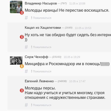
Владимир Насыров
— (797)
11.05 в 10:08
Молодцы иранцы! Не перестаю восхищаться.
#
!
Пожаловаться
Кацап из Хацапетовки
— (1649)
10.05 в 19:53
Ну хоть не так обидно будет сидеть без интерне
))
#
!
Пожаловаться
Серж Чехофф
— (15163)
10.05 в 19:29
Минцифра и Роскомнадзор им в помощь!)))))))
#
!
Пожаловаться
Евгений Левченко
— (24838)
10.05 в 17:47
Молодцы персы.                                                                                                                                        
Нам надо учиться и учиться многому, строя 
отношения с недружественными странами.
#
!
Пожаловаться