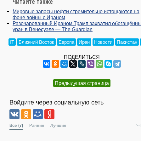
Читайте также
Мировые запасы нефти стремительно истощаются на
фоне войны с Ираном
Разочарованный Ираном Трамп захватил обогащённ
уран в Венесуэле — The Guardian
IT
Ближний Восток
Европа
Иран
Новости
Пакистан
ПОДЕЛИТЬСЯ
Предыдущая страница
Войдите через социальную сеть
Все
(7)
Ранние
Лучшие