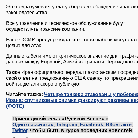
Это подразумевает уплату сборов и соблюдение иранско
законодательства.
Всё управление и техническое обслуживание будут
осуществлять иранские компании.
Ранее КСИР предупреждал, что эти же кабели могут стат
целью для атак.
Данные кабели имеют критическое значение для трафик
данных между Европой, Азией и странами Персидского з
Также Иран официально передал пакистанским посредн
свой ответ на предложенную США сделку по прекращен
войны, детали скоро опубликуют.
Читайте также:
Четыре танкера атакованы у побере
Ирана: спутниковые снимки фиксируют разливы не
(ФОТО)
Присоединяйтесь к «Русской Весне» в
Одноклассниках
,
Telegram
,
Facebook
,
ВКонтакте
,
Twitter
, чтобы быть в курсе последних новостей.