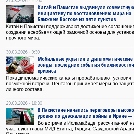
31.03.2026 - 21:00
Китай и Пакистан выдвинули совместну
инициативу по восстановлению мира на
Ближнем Востоке из пяти пунктов
Китай и Пакистан поддерживают достижение соглашени
создании всеобъемлющей рамочной основы для устано
прочного мира.
30.03.2026 - 9:30
Мобильные укрытия и дипломатические
зонды: последние события ближневосточ
кризиса
Пока дипломатические каналы прорабатывают условия
возможной встречи, Пентагон принимает меры по защит
личного состава.
29.03.2026 - 18:30
В Пакистане начались переговоры высоко
уровня по деэскалации войны в Иране —
Во встрече в Исламабаде, рассчитанной на
участвуют главы МИД Египта, Турции, Саудовской Арави