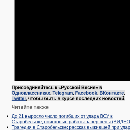
Присоединяйтесь к «Русской Весне» в
Одноклассниках
,
Telegram
,
Facebook
,
ВКонтакте
,
Twitter
, чтобы быть в курсе последних новостей.
Читайте также
До 21 выросло число погибших от удара ВСУ в
Старобельске, поисковые работы завершены (ВИДЕО
Трагедия в Старобельске: рассказ выжившей при уда