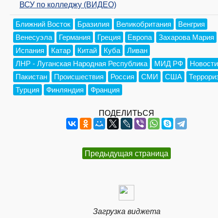
ВСУ по колледжу (ВИДЕО)
Ближний Восток
Бразилия
Великобритания
Венгрия
Венесуэла
Германия
Греция
Европа
Захарова Мария
Испания
Катар
Китай
Куба
Ливан
ЛНР - Луганская Народная Республика
МИД РФ
Новости
Пакистан
Происшествия
Россия
СМИ
США
Террори
Турция
Финляндия
Франция
ПОДЕЛИТЬСЯ
Предыдущая страница
Загрузка виджета