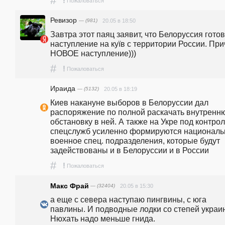
#
!
Пожаловаться
Ревизор
— (981)
20.05 в 18:50
Завтра этот паяц заявит, что Белоруссия готов
наступление на куїв с территории России. При
НОВОЕ наступление)))
#
!
Пожаловаться
Ираида
— (5132)
20.05 в 18:19
Киев накануне выборов в Белоруссии дал 
распоряжение по полной раскачать внутренню
обстановку в ней. А также на Укре под контрол
спецслужб усиленно формируются националь
военное спец. подразделения, которые будут 
задействованы и в Белоруссии и в России
#
!
Пожаловаться
Макс Фрай
— (32404)
20.05 в 15:30
а еще с севера наступаю пингвины, с юга 
павлины. И подводные лодки со степей украин
Нюхать надо меньше гнида.