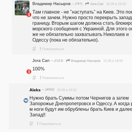
Владимир Насыров
— (797)
20.05 в 23:29
Jora Can
Там главное - не "наступать" на Киев. Это пок
что не зачем. Нужно просто перекрыть запад
границу. Вторым шагом должна стать блокиро
морского сообщения с Украиной. Для этого оп
же не обязательно захватывать Николаев и 
Одессу (пока не обязательно).
#
!
Пожаловаться
Jora Can
— (1313)
21.05 в 16:55
Владимир Насыров
100%
#
!
Пожаловаться
Aleks
— (4560)
20.05 в 19:32
Нужно брать Суммы потом Чернигов а затем 
Запорожье Днепропетровск и Одессу. А когда р
м ноги будут им обрублены брать Киев и далее
Запад!!
#
!
Пожаловаться