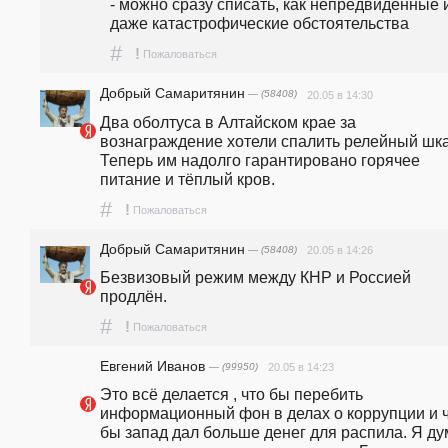
- можно сразу списать, как непредвиденные и
даже катастрофические обстоятельства
#
!
Пожаловаться
Добрый Самаритянин
— (58408)
20.05 в 14:30
Два оболтуса в Алтайском крае за 
вознаграждение хотели спалить релейный шка
Теперь им надолго гарантировано горячее 
питание и тёплый кров.
#
!
Пожаловаться
Добрый Самаритянин
— (58408)
20.05 в 14:26
Безвизовый режим между КНР и Россией 
продлён.
#
!
Пожаловаться
Евгений Иванов
— (99950)
20.05 в 14:23
Это всё делается , что бы перебить 
информационный фон в делах о коррупции и ч
бы запад дал больше денег для распила. Я ду