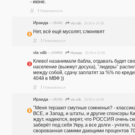
- июне.
#
!
Пожаловаться
Ираида
— (5132)
20.05 в 14:36
vla vdb
Нет, всё ещё мусолят, слюнявят
#
!
Пожаловаться
vla vdb
— (15983)
20.05 в 15:09
Ираида
Клево! назанимали бабла, отдавать будет сво
население (выжмут досуха), "лидеры" распил
между собой, сдачу заплатят за %% по кредит
404й в МВФ ))
#
!
Пожаловаться
Ираида
— (5132)
20.05 в 16:08
vla vdb
"Меня терзают смутные сомненья? - классика
ВСЕ, и Запад, и штаты, и другие спонсоры Ки
ждут, надеются, верят, что РОССИЯ очень ск
заберёт под себя Укру, а все долги - учтите, т
сворованная самими дающими процентов 70-