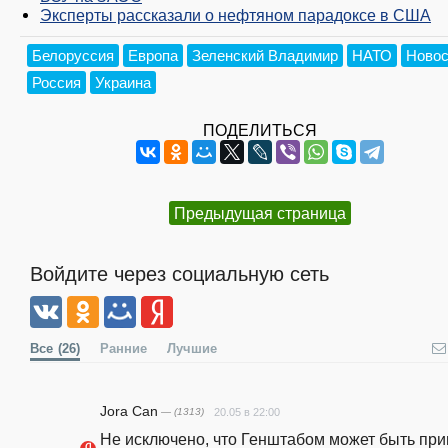
Эксперты рассказали о нефтяном парадоксе в США
Белоруссия
Европа
Зеленский Владимир
НАТО
Новос
Россия
Украина
ПОДЕЛИТЬСЯ
Предыдущая страница
Войдите через социальную сеть
Все
(26)
Ранние
Лучшие
Jora Can
— (1313)
20.05 в 22:00
Не исключено, что Генштабом может быть прин