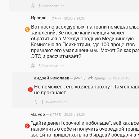
#
!
Пожаловаться
Ираида
— (5132)
20.05 в 14:35
Вот после всех дурных, на грани помешательс
заявлений, Зе после капитуляции может 
обратиться в Международную Медицинскую 
Комиссию по Психиатрии, где 100 процентов 
признают его умалишенным.  Может Зе как раз 
ЭТО и рассчитывает?
#
!
Пожаловаться
андpeй николаев
— (69760)
20.05 в 14:45
Ираида
Не поможет... его хозяева грохнут. Там справк
не проканают.
#
!
Пожаловаться
vla vdb
— (15983)
20.05 в 14:30
"дайте денег! срочно! и побольше", всё как всег
напомнить о себе и получить очередной транш.
зы. 1й то пришел хоть на 6 ярдов? обещали в 