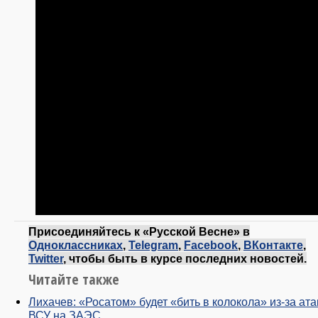
Присоединяйтесь к «Русской Весне» в
Одноклассниках
,
Telegram
,
Facebook
,
ВКонтакте
,
Twitter
, чтобы быть в курсе последних новостей.
Читайте также
Лихачев: «Росатом» будет «бить в колокола» из-за ата
ВСУ на ЗАЭС