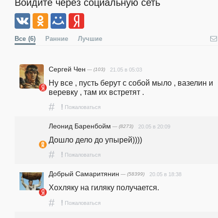
Войдите через социальную сеть
Все
(6)
Ранние
Лучшие
Сергей Чен
— (103)
21.05 в 05:03
Ну все , пусть берут с собой мыло , вазелин и 
веревку , там их встретят .
#
!
Пожаловаться
Леонид Баренбойм
— (8273)
20.05 в 20:09
Дошло дело до упырей))))
#
!
Пожаловаться
Добрый Самаритянин
— (58399)
20.05 в 18:38
Хохляку на гиляку получается.
#
!
Пожаловаться