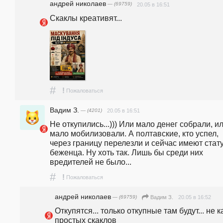
андpeй николаев
— (69759)
20.05 в 16:51
Скаклы креативят...
#
!
Пожаловаться
Вадим З.
— (4201)
20.05 в 16:51
Не откупились...))) Или мало денег собрали, ил
мало мобилизовали. А полтавские, кто успел, 
через границу перелезли и сейчас имеют стату
беженца. Ну хоть так. Лишь бы среди них 
вредителей не было...
#
!
Пожаловаться
андpeй николаев
— (69759)
20.05 в 16:52
Вадим З.
Откупятся... только откупные там будут... не ка
простых скаклов