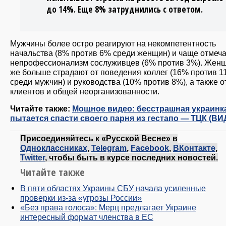
до 14%. Еще 8% затруднились с ответом.
Мужчины более остро реагируют на некомпетентность
начальства (8% против 6% среди женщин) и чаще отмеч
непрофессионализм сослуживцев (6% против 3%). Жен
же больше страдают от поведения коллег (16% против 
среди мужчин) и руководства (10% против 8%), а также о
клиентов и общей неорганизованности.
Читайте также:
Мощное видео: бесстрашная украинк
пытается спасти своего парня из гестапо — ТЦК (ВИ
Присоединяйтесь к «Русской Весне» в
Одноклассниках
,
Telegram
,
Facebook
,
ВКонтакте
,
Twitter
, чтобы быть в курсе последних новостей.
Читайте также
В пяти областях Украины СБУ начала усиленные
проверки из-за «угрозы России»
«Без права голоса»: Мерц предлагает Украине
интересный формат членства в ЕС