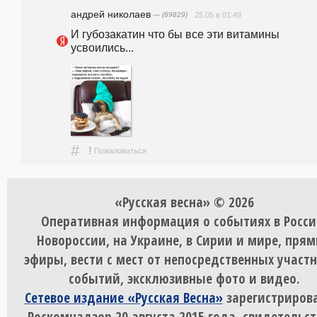
андpeй николаев
— (69829)
25.05 в 01:49
И губозакатин что бы все эти витамины 
усвоились...
#
!
Пожаловаться
«Русская весна» © 2026
Оперативная информация о событиях в Росси
Новороссии, на Украине, в Сирии и мире, пря
эфиры, вести с мест от непосредственных участ
событий, эксклюзивные фото и видео.
Сетевое издание «Русская Весна»
зарегистрирова
Роскомнадзор 20 августа 2015 года, свидетельст