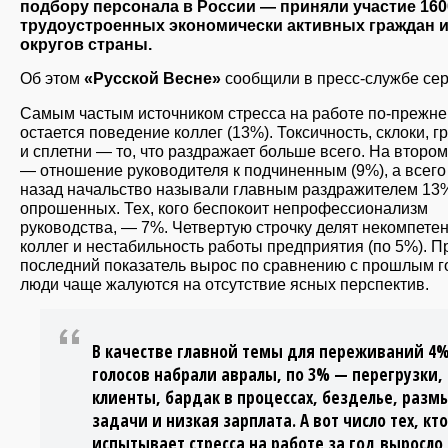
подбору персонала в России — приняли участие 160
трудоустроенных экономически активных граждан и
округов страны.
Об этом
«Русской Весне»
сообщили в пресс-службе сер
Самым частым источником стресса на работе по-прежн
остается поведение коллег (13%). Токсичность, склоки, г
и сплетни — то, что раздражает больше всего. На второ
— отношение руководителя к подчиненным (9%), а всего
назад начальство называли главным раздражителем 13
опрошенных. Тех, кого беспокоит непрофессионализм
руководства, — 7%. Четвертую строчку делят некомпете
коллег и нестабильность работы предприятия (по 5%). 
последний показатель вырос по сравнению с прошлым г
люди чаще жалуются на отсутствие ясных перспектив.
В качестве главной темы для переживаний 4
голосов набрали авралы, по 3% — перегрузки,
клиенты, бардак в процессах, безделье, разм
задачи и низкая зарплата. А вот число тех, кто
испытывает стресса на работе за год выросло 