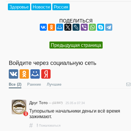
Здоровье
Новости
Россия
ПОДЕЛИТЬСЯ
Предыдущая страница
Войдите через социальную сеть
Все
(2)
Ранние
Лучшие
Друг Тото
— (11597)
25.05 в 07:34
Тупорылые начальники деньги всё время 
зажимают.
#
!
Пожаловаться