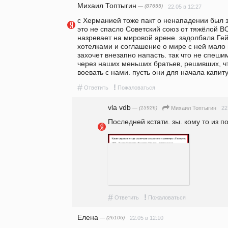
Михаил Топтыгин
— (87655)
22.05 в 12:27
с Херманией тоже пакт о ненападении был з
это не спасло Советский союз от тяжёлой ВО
назревает на мировой арене. задолбала Ге
хотелками и соглашение о мире с ней мало 
захочет внезапно напасть. так что не спеши
через наших меньших братьев, решивших, чт
воевать с нами. пусть они для начала капит
#
!
Ответить
Пожаловаться
vla vdb
— (15926)
22
Михаил Топтыгин
Последней кстати. зы. кому то из 
#
!
Ответить
Пожаловаться
Елена
— (26106)
22.05 в 12:10