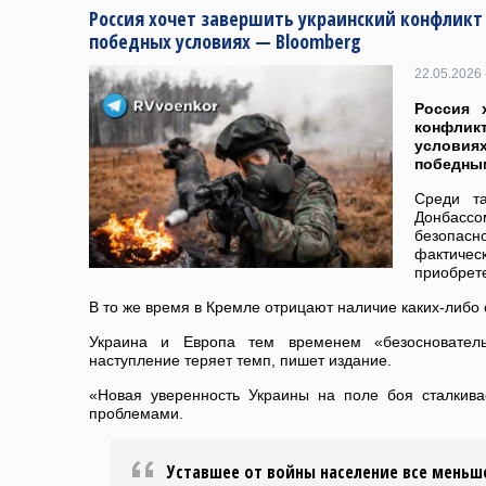
Россия хочет завершить украинский конфликт 
победных условиях — Bloomberg
22.05.2026 
Россия 
конфликт
условия
победным
Среди т
Донбасс
безопас
фактичес
приобрет
В то же время в Кремле отрицают наличие каких-либо 
Украина и Европа тем временем «безоснователь
наступление теряет темп, пишет издание.
«Новая уверенность Украины на поле боя сталкив
проблемами.
Уставшее от войны население все меньш