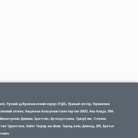
m), Русский добровольческий корпус (РДК), Правый сектор, Украинская
рузинский легион, Национал-Большевистская партия (НБП), Аль-Каида, УНА-
Мизантропик Дивижн, Братство, Артподготовка, Тризуб им. Степана
партия Туркестана, Хайят Тахрир аш-Шам, Таухид валь-Джихад, АУЕ, Братья
тович.