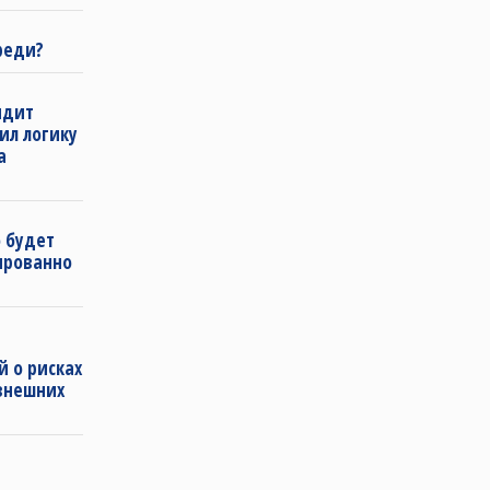
реди?
ндит
нил логику
а
 будет
ированно
 о рисках
внешних