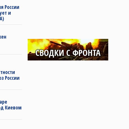
ия России
ует и
А)
жен
ятности
оз России
аре
од Киевом