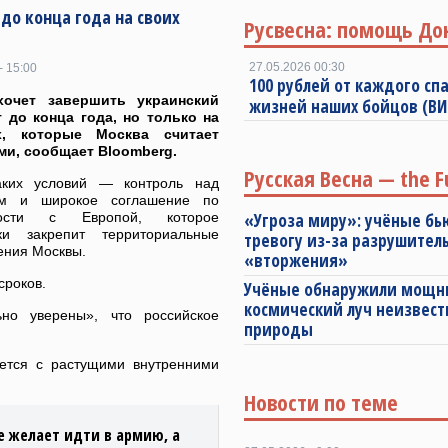
до конца года на своих
Русвесна: помощь До
27.05.2026 00:30
- 15:00
100 рублей от каждого спа
хочет завершить украинский
жизней наших бойцов (В
 до конца года, но только на
х, которые Москва считает
и, сообщает Bloomberg.
Русская Весна — the F
аких условий — контроль над
ом и широкое соглашение по
ности с Европой, которое
«Угроза миру»: учёные бь
ки закрепит территориальные
тревогу из-за разрушител
ения Москвы.
«вторжения»
сроков.
Учёные обнаружили мощ
космический луч неизвест
но уверены», что российское
природы
ается с растущими внутренними
Новости по теме
е желает идти в армию, а