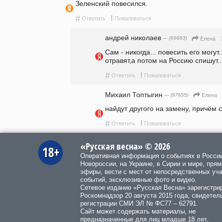
Зеленский повесился.
#
!
Ответить
Пожаловаться
андpeй николаев
— (69683)
Елена
Сам - никогда... повесить его могут.
отравят,а потом на Россию спишут..
#
!
Ответить
Пожаловаться
Михаил Топтыгин
— (87655)
Елена
найдут другого на замену, причём с
#
!
Ответить
Пожаловаться
«Русская весна» © 2026
18+
Оперативная информация о событиях в Росси
Новороссии, на Украине, в Сирии и мире, пря
эфиры, вести с мест от непосредственных уч
событий, эксклюзивные фото и видео.
Сетевое издание «Русская Весна»
зарегистри
Роскомнадзор 20 августа 2015 года, свидетел
регистрации СМИ ЭЛ № ФС77 – 62791.
Сайт может содержать материалы, не
предназначенные для лиц младше 18 лет.