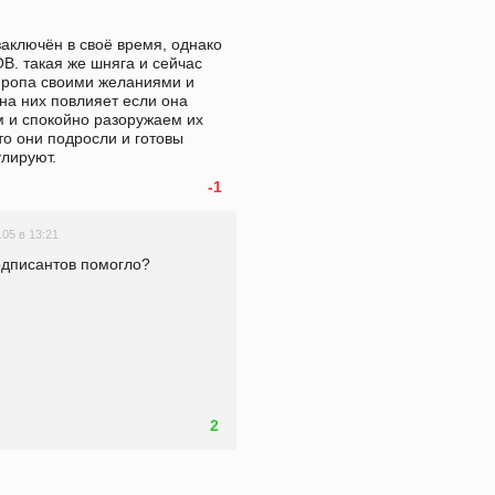
аключён в своё время, однако 
В. такая же шняга и сейчас 
йропа своими желаниями и 
на них повлияет если она 
м и спокойно разоружаем их 
о они подросли и готовы 
улируют.
-1
.05 в 13:21
подписантов помогло?
2