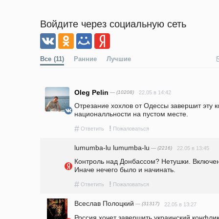
Войдите через социальную сеть
Все
(11)
Ранние
Лучшие
Oleg Pelin
— (10208)
22.05 в 14:42
Отрезание хохлов от Одессы завершит эту 
националльности на пустом месте.
#
!
Ответить
Пожаловаться
lumumba-lu lumumba-lu
— (2216)
22.05 в 13:45
Контроль над Донбассом? Нетушки. Включен
Иначе нечего было и начинать. 
#
!
Ответить
Пожаловаться
Всеслав Полоцкий
— (31317)
22.05 в 13:27
Россия хочет завершить украинский конфликт