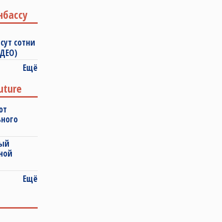
нбассу
сут сотни
ИДЕО)
Ещё
uture
ют
ьного
ный
ной
Ещё