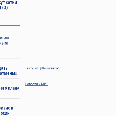
сут сотни
ДЕО)
тигли
нным
щать
Твиты от @Rusvesna1
«отмены»
Новости СМИ2
оего плана
ризис в
Шохин