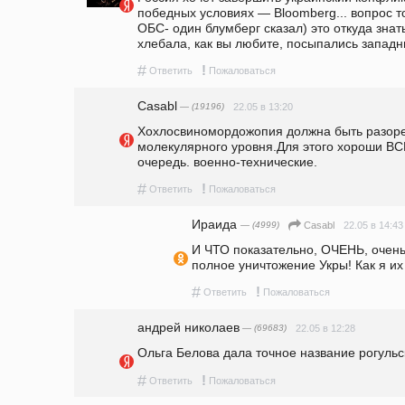
победных условиях — Bloomberg... вопрос т
ОБС- один блумберг сказал) это откуда знать
хлебала, как вы любите, посыпались западн
#
!
Ответить
Пожаловаться
Casabl
— (19196)
22.05 в 13:20
Хохлосвиномордожопия должна быть разорен
молекулярного уровня.Для этого хороши ВСЕ 
очередь. военно-технические.
#
!
Ответить
Пожаловаться
Ираида
— (4999)
22.05 в 14:43
Casabl
И ЧТО показательно, ОЧЕНЬ, очень 
полное уничтожение Укры! Как я 
#
!
Ответить
Пожаловаться
андpeй николаев
— (69683)
22.05 в 12:28
Ольга Белова дала точное название рогуль
#
!
Ответить
Пожаловаться