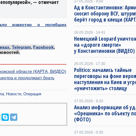
непопулярной», — отмечает
27.05.2026 - 9:00
Ад в Константиновке: Арм
сносит оборону ВСУ, штурм
берёт город в клещи (КАРТ
тало известно о погибших
26.05.2026 - 14:41
Немецкий Leopard уничто
на «дороге смерти»
иках
,
Telegram
,
Facebook
,
у Константиновки (ВИДЕО)
новостей.
26.05.2026 - 17:30
Politico: начались тайные
ожской области (КАРТА, ВИДЕО)
переговоры на фоне веро
центра и продолжает брать
наступления на Киев и угр
«уничтожить» столицу
па
Новости
Операция
27.05.2026 - 9:20
Анализ информации об уд
«Орешника» по объекту п
(ФОТО)
27.05.2026 - 0:30