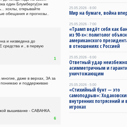
ока один Блумбергу(он же 
25.05.2026 - 8:00
... хохлы, открывайте 
Мир на бумаге, война впе
ые обещания и прогнозы..
25.05.2026 - 7:00
«Трамп ведёт себя как ба
из 90-х»: политолог объяс
американского президент
а и низведена до 
в отношениях с Россией
средства и , в первую 
25.05.2026 - 6:00
1
Ответный удар неизбежно
асимметричным и гарант
уничтожающим
многие, даже в верхах, ЗА за 
их понимаю и поддерживаю
25.05.2026 - 5:00
«Стихийный бунт — это
самоподрыв»: Ходаковский
внутренних потрясений и 
игроках
ской вышиванке - САВАНКА.
6