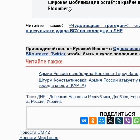
широкая мобилизация остаётся крайне 
Bloomberg.
Читайте также:
«Чудовищная трагедия»: с
в результате удара ВСУ по колледжу в ЛНР
Присоединяйтесь к «Русской Весне» в
Одноклассн
ВКонтакте
,
Twitter
, чтобы быть в курсе последних 
Читайте также
Армия России освободила Верхнюю Терсу Запор
Штурм Константиновки: Армия России атакует у 
город в клещи (КАРТА)
Теги:
ДНР - Донецкая Народная Республика
Донбасс
Евро
Z
Россия
Украина
ПОДЕЛИТЬСЯ
Новости СМИ2
Новости МирТесен