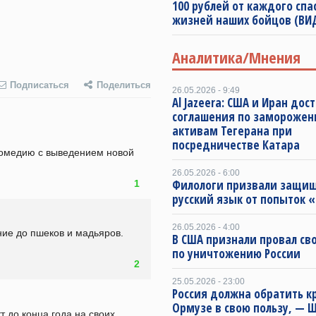
100 рублей от каждого спа
жизней наших бойцов (ВИ
Аналитика/Мнения
Подписаться
Поделиться
26.05.2026 - 9:49
Al Jazeera: США и Иран дос
соглашения по замороже
активам Тегерана при
посредничестве Катара
комедию с выведением новой 
26.05.2026 - 6:00
Филологи призвали защи
1
русский язык от попыток 
26.05.2026 - 4:00
ие до пшеков и мадьяров. 
В США признали провал св
по уничтожению России
2
25.05.2026 - 23:00
Россия должна обратить к
Ормузе в свою пользу, — 
 до конца года на своих 