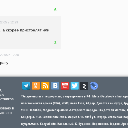
6
22.05 в 12:29
.. а скорее пристрелят или 
.
2
22.05 в 12:30
разу.
и,
мые
*Экстремисты и террористы, запрещенные в РФ: Meta (Facebook и Instagra
астников
повстанческая армия (УПА), ИГИЛ, полк Азов, Айдар, Джебхат ан-Нусра, Г
ровано в
УНСО, Талибан, Меджлис крымско-татарского народа, Свидетели Иеговы, 
ьство о
Бандеры​​, НСО, Славянский союз, Формат-18, Хизб ут-Тахрир, Исламская 
мусульмане, Колумбайн, Навальный, К. Буданов, Порошенко, Гордон, Арес