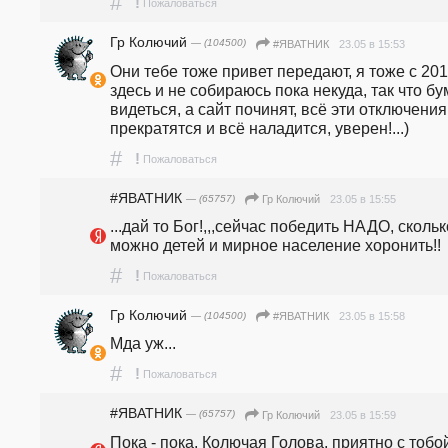
#
!
Пожаловаться
Гр Колючий
— (104500)
23.05 в 15:53
#ЯВАТНИК
Они тебе тоже привет передают, я тоже с 201
здесь и не собираюсь пока некуда, так что бум
видеться, а сайт починят, всё эти отключения 
прекратятся и всё наладится, уверен!...)
#
!
Пожаловаться
#ЯВАТНИК
— (65757)
23.05 в 15:55
Гр Колючий
...дай то Бог!,,,сейчас победить НАДО, сколько
можно детей и мирное население хоронить!!
#
!
Пожаловаться
Гр Колючий
— (104500)
23.05 в 15:58
#ЯВАТНИК
Мда уж...
#
!
Пожаловаться
#ЯВАТНИК
— (65757)
23.05 в 15:59
Гр Колючий
Пока - пока, Колючая Голова, приятно с тобой