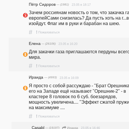
Пётр Сидоров
— (1981)
23.05 в 18:17
Зачем россиянам новость о том, что закачка га
европейСами снизилась? Да пусть хоть на г...в
изойдут. Флаг им в руки и барабан на шею.
#
!
Пожаловаться
Елена
— (26106)
23.05 в 16:20
Для закачки газа приглашаются пердуны всего
мира.
#
!
Пожаловаться
Ираида
— (4993)
23.05 в 16:09
Я просто с собой рассуждаю - "Брат Орешника"
его на Западе ещё называют "Орешник-2" - в 
кластере 8 головок по 6 суб. боезарядов, 
мощность увеличена.... "Эффект сжатой пружи
на максимуме ....
#
!
Пожаловаться
Casabl
— (19197)
23.05 в 16:46
Ираида