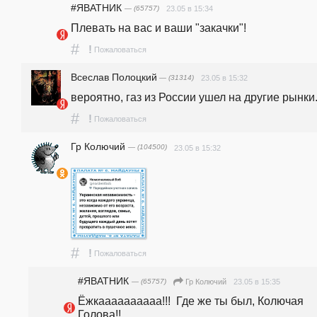
#ЯВАТНИК
— (65757)
23.05 в 15:34
Плевать на вас и ваши "закачки"! 
#
!
Пожаловаться
Всеслав Полоцкий
— (31314)
23.05 в 15:32
вероятно, газ из России ушел на другие рынки.
#
!
Пожаловаться
Гр Колючий
— (104500)
23.05 в 15:32
#
!
Пожаловаться
#ЯВАТНИК
— (65757)
23.05 в 15:35
Гр Колючий
Ёжкаааааааааа!!!  Где же ты был, Колючая 
Голова!!