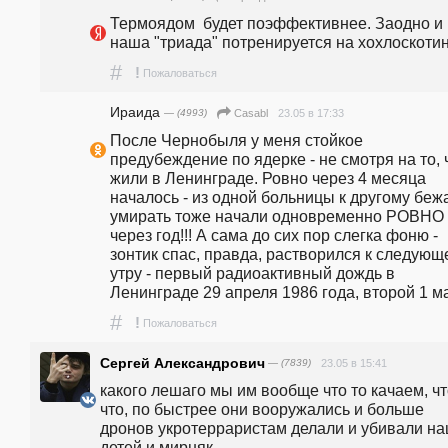
Термоядом  будет поэффективнее. Заодно и 
наша "триада" потренируется на хохлоскотин
#
!
Пожаловаться
Ираида
— (4993)
23.05 в 17:33
Casabl
После Чернобыля у меня стойкое 
предубеждение по ядерке - не смотря на то, ч
жили в Ленинграде. Ровно через 4 месяца 
началось - из одной больницы к другому бежат
умирать тоже начали одновременно РОВНО 
через год!!! А сама до сих пор слегка фоню - 
зонтик спас, правда, растворился к следующ
утру - первый радиоактивный дождь в 
Ленинграде 29 апреля 1986 года, второй 1 м
#
!
Пожаловаться
Сергей Александрович
— (7839)
23.05 в 15:41
какого лешаго мы им вообще что то качаем, чт
что, по быстрее они вооружались и больше 
дронов укротерраристам делали и убивали на
детей и мирняк