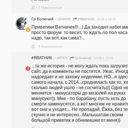
#
!
Пожаловаться
Гр Колючий
— (104500)
23.05 в 15:39
#ЯВАТНИК
Приветики Ватничек!!!...) Да заходил набегами
просто форум  то висит, то ждать по пол часа 
надо, так вот, как сама?...
#
!
Пожаловаться
#ЯВАТНИК
— (65757)
23.05 в 15:49
Гр Колючий
...та же история - не могу ждать пока загрузит
сайт, да и комменты не постятся. Ужас. Иногд
надоедает и не захожу неделями, НО...я здесь
самого начала, с 2014...сродниласЬ как то, хо
сколько людей ушло - не сосчитать((( Одно не
меняется - минусаторы до мозолей на руках 
минусуют)). Мне - по барабану, пусть хоть до 
смерти заминусятся, а вот многим не нравитс
вот они и уходят.... Не пропадай, Ёжка, без те
скучно и не интересно...Малышатам своим 
большой приветик и обнимашки от меня)) 