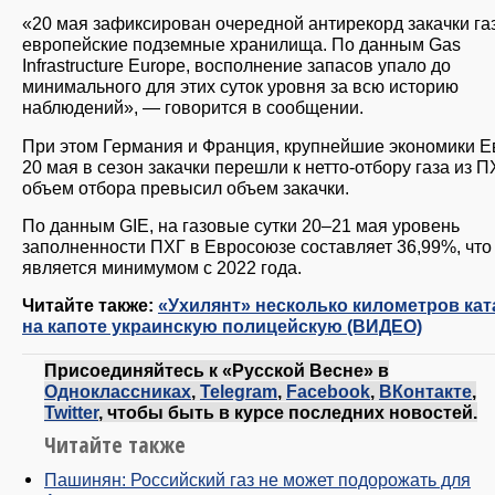
«20 мая зафиксирован очередной антирекорд закачки га
европейские подземные хранилища. По данным Gas
Infrastructure Europe, восполнение запасов упало до
минимального для этих суток уровня за всю историю
наблюдений», — говорится в сообщении.
При этом Германия и Франция, крупнейшие экономики Е
20 мая в сезон закачки перешли к нетто-отбору газа из 
объем отбора превысил объем закачки.
По данным GIE, на газовые сутки 20–21 мая уровень
заполненности ПХГ в Евросоюзе составляет 36,99%, что
является минимумом с 2022 года.
Читайте также:
«Ухилянт» несколько километров кат
на капоте украинскую полицейскую (ВИДЕО)
Присоединяйтесь к «Русской Весне» в
Одноклассниках
,
Telegram
,
Facebook
,
ВКонтакте
,
Twitter
, чтобы быть в курсе последних новостей.
Читайте также
Пашинян: Российский газ не может подорожать для