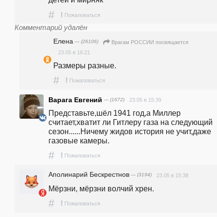
#
!
Пожаловаться
Комментарий удалён
Елена
— (26106)
Врагам РОССИИ посвящается
23.05 в 16:21
Размеры разные.
#
!
Пожаловаться
Варага Евгений
— (1672)
23.05 в 15:39
Представьте,шёл 1941 год,а Миллер 
считает,хватит ли Гитлеру газа на следующий 
сезон......Ничему жидов история не учит,даже 
газовые камеры.
#
!
Пожаловаться
Аполинарий Бескрестнов
— (3194)
23.05 в 15:38
Мёрзни, мёрзни волчий хрен.
#
!
Пожаловаться