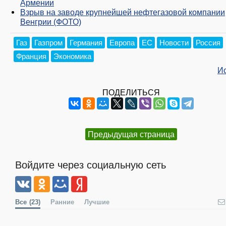
Армении
Взрыв на заводе крупнейшей нефтегазовой компании
Венгрии (ФОТО)
Газ
Газпром
Германия
Европа
ЕС
Новости
Россия
Франция
Экономика
И
ПОДЕЛИТЬСЯ
Предыдущая страница
Войдите через социальную сеть
Все
(23)
Ранние
Лучшие