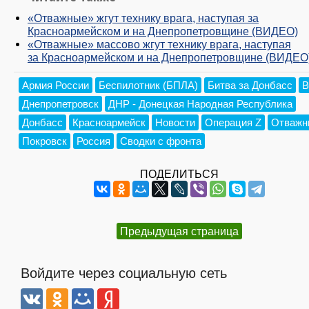
«Отважные» жгут технику врага, наступая за
Красноармейском и на Днепропетровщине (ВИДЕО)
«Отважные» массово жгут технику врага, наступая
за Красноармейском и на Днепропетровщине (ВИДЕО
Армия России
Беспилотник (БПЛА)
Битва за Донбасс
В
Днепропетровск
ДНР - Донецкая Народная Республика
Донбасс
Красноармейск
Новости
Операция Z
Отважн
Покровск
Россия
Сводки с фронта
ПОДЕЛИТЬСЯ
Предыдущая страница
Войдите через социальную сеть