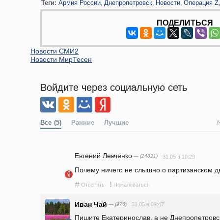
Теги:
Армия России
Днепропетровск
Новости
Операция Z
ПОДЕЛИТЬСЯ
Новости СМИ2
Новости МирТесен
Войдите через социальную сеть
Все
(5)
Ранние
Лучшие
Евгений Левченко
— (24821)
31.05 в 10:29
Почему ничего не слышно о партизанском д
#
!
Ответить
Пожаловаться
Иван Чай
— (976)
31.05 в 09:47
Пишите Екатеринослав, а не Днепропетровс