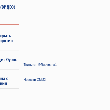
 (ВИДЕО)
ткрыть
 против
дис Оуэнс
Твиты от @Rusvesna1
на с
Новости СМИ2
ения