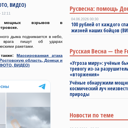
ОТО, ВИДЕО)
Русвесна: помощь До
- 12:11
04.06.2026 00:30
 мощных взрывов в
100 рублей от каждого спа
тровске.
жизней наших бойцов (В
рного дыма поднимается в небо,
ы врага пишут об ударах
ческими ракетами.
Русская Весна — the F
 также:
Массированная атака
 Ростовскую область, Донецк и
«Угроза миру»: учёные бь
(ФОТО, ВИДЕО)
тревогу из-за разрушител
«вторжения»
Учёные обнаружили мощ
космический луч неизвест
природы
Новости по теме