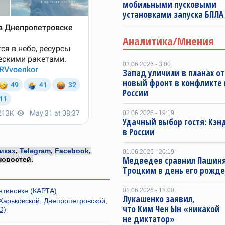
мобильными пусковыми
установками запуска БПЛА
Аналитика/Мнения
03.06.2026 - 3:00
Запад уличили в планах о
новый фронт в конфликте
России
02.06.2026 - 19:19
Удачный выбор гостя: Кэн
в России
иках
,
Telegram
,
Facebook
,
01.06.2026 - 20:19
Медведев сравнил Пашиня
новостей.
Троцким в день его рожд
нтиновке (КАРТА)
01.06.2026 - 18:00
Лукашенко заявил,
Харьковской, Днепропетровской,
что Ким Чен Ын «никакой
О)
не диктатор»