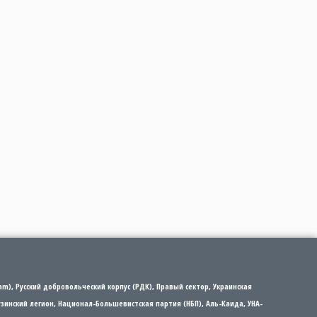
m), Русский добровольческий корпус (РДК), Правый сектор, Украинская
рузинский легион, Национал-Большевистская партия (НБП), Аль-Каида, УНА-