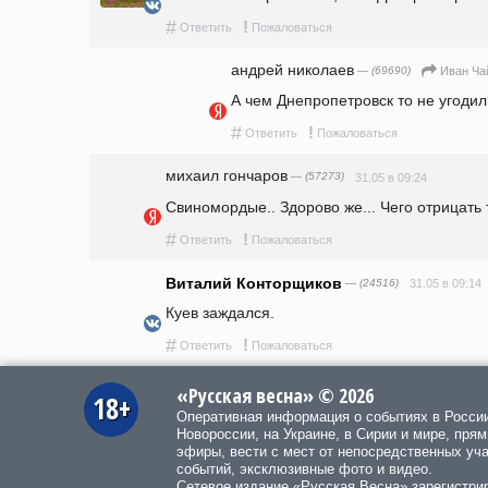
#
!
Ответить
Пожаловаться
андpeй николаев
— (69690)
Иван Ча
А чем Днепропетровск то не угодил
#
!
Ответить
Пожаловаться
михаил гончаров
— (57273)
31.05 в 09:24
Свиномордые.. Здорово же... Чего отрицать т
#
!
Ответить
Пожаловаться
Виталий Конторщиков
— (24516)
31.05 в 09:14
Куев заждался.
#
!
Ответить
Пожаловаться
«Русская весна» © 2026
18+
Оперативная информация о событиях в Росси
Новороссии, на Украине, в Сирии и мире, пря
эфиры, вести с мест от непосредственных уч
событий, эксклюзивные фото и видео.
Сетевое издание «Русская Весна»
зарегистри