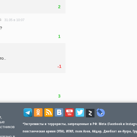
2
31.05 в 10:07
й
?
1
о..
-1
3
и,
мые
*Экстремисты и террористы, запрещенные в РФ: Meta (Facebook и Instagra
астников
повстанческая армия (УПА), ИГИЛ, полк Азов, Айдар, Джебхат ан-Нусра, Г
ровано в