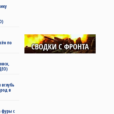
нику
О)
сён по
овск,
ДЕО)
 вглубь
ород в
а фуры с