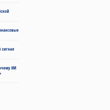
йской
инансовые
 сигнал
очему ИИ
ь