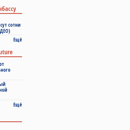
нбассу
сут сотни
ИДЕО)
Ещё
uture
ют
ьного
ный
ной
Ещё