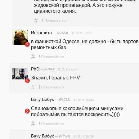
жидовской пропагандой. А это похуже 
цианистого калия. 
#
!
Пожаловаться
Инкогнито
— (20623)
31.05 в 17:13
в фашисткой Одессе, не должно - быть портов
ремонтных баз
#
!
Пожаловаться
PhD
— (6766)
31.05 в 16:56
Значит, Герань с FPV 
#
!
Пожаловаться
Бачу Вибух
— (63692)
31.05 в 16:40
Свиножопые каклоимбецилы минусами 
побратымив пытаются воскресить.)))))
#
!
Пожаловаться
Бачу Вибух
— (63692)
31.05 в 16:34