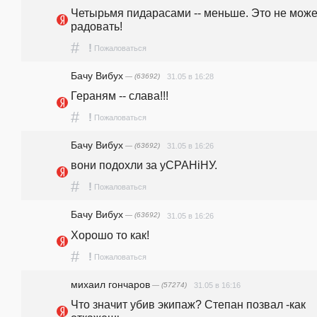
Четырьмя пидарасами -- меньше. Это не может
радовать!
#
!
Пожаловаться
Бачу Вибух
— (63692)
31.05 в 16:28
Гераням -- слава!!!
#
!
Пожаловаться
Бачу Вибух
— (63692)
31.05 в 16:26
вони подохли за уСРАНiНУ.
#
!
Пожаловаться
Бачу Вибух
— (63692)
31.05 в 16:26
Хорошо то как!
#
!
Пожаловаться
михаил гончаров
— (57274)
31.05 в 16:16
Что значит убив экипаж? Степан позвал -как 