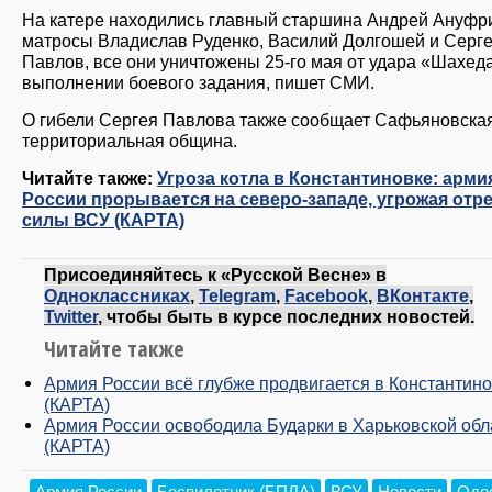
На катере находились главный старшина Андрей Ануфр
матросы Владислав Руденко, Василий Долгошей и Серг
Павлов, все они уничтожены 25-го мая от удара «Шахед
выполнении боевого задания, пишет СМИ.
О гибели Сергея Павлова также сообщает Сафьяновска
территориальная община.
Читайте также:
Угроза котла в Константиновке: арми
России прорывается на северо-западе, угрожая отр
силы ВСУ (КАРТА)
Присоединяйтесь к «Русской Весне» в
Одноклассниках
,
Telegram
,
Facebook
,
ВКонтакте
,
Twitter
, чтобы быть в курсе последних новостей.
Читайте также
Армия России всё глубже продвигается в Константин
(КАРТА)
Армия России освободила Бударки в Харьковской обл
(КАРТА)
Армия России
Беспилотник (БПЛА)
ВСУ
Новости
Оде