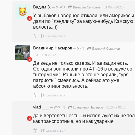
Вадим З.
— (4201)
31.05 в 20:25
Валерий Смирнов
У рыбаков наверное отжали, или америкосы 
дали по "лэндлизу" за какую-нибудь Кэмскую 
волость...))
#
!
Пожаловаться
Владимир Насыров
— (797)
Валерий Смирнов
31.05 в 22:42
Да ведь не только катера. И авиация есть. 
Сегодня вон писали про 4 F-16 в воздухе со 
"штормами". Раньше в это не верили, "уря-
патриоты" смеялись. А сейчас это уже 
абсолютная реальность.
#
!
Пожаловаться
vlad ___
— (27132)
01.06 в 02:58
Владимир Насыров
да и вертолеты есть....и используют их не тол
как транспортные, но и как ударные
#
!
Пожаловаться