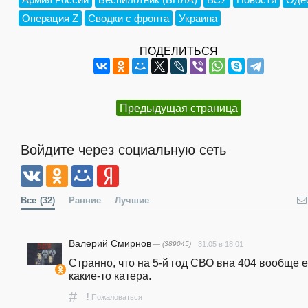
Операция Z
Сводки с фронта
Украина
ПОДЕЛИТЬСЯ
Предыдущая страница
Войдите через социальную сеть
Все
(32)
Ранние
Лучшие
Валерий Смирнов
— (389045)
31.05 в 18:01
Странно, что на 5-й год СВО вна 404 вообще ес
какие-то катера. 
#
!
Пожаловаться