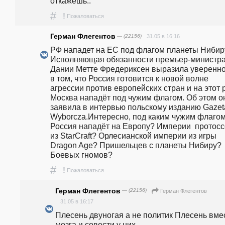
откажешь..
#
!
Пожаловаться
Герман Флегентов
— (22156)
31.05 в 16:16
РФ нападет на ЕС под флагом планеты Нибир
Исполняющая обязанности премьер-министра
Дании Метте Фредериксен выразила уверенно
в том, что Россия готовится к новой волне 
агрессии против европейских стран и на этот р
Москва нападёт под чужим флагом. Об этом он
заявила в интервью польскому изданию Gazeta
Wyborcza.Интересно, под каким чужим флагом
Россия нападёт на Европу? Империи  протосс
из StarCraft? Орлесианской империи из игры 
Dragon Age? Пришельцев с планеты Нибиру? 
Боевых гномов? 
#
!
Пожаловаться
Герман Флегентов
— (22156)
Герман Флегентов
31.05 в 16:17
Плесень двуногая а не политик Плесень вмес
мозга и совести у них 