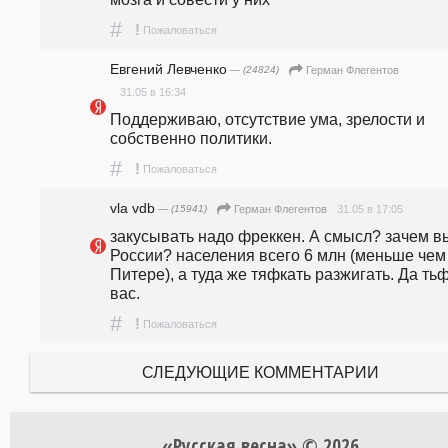
#
!
Пожаловаться
Евгений Левченко
— (24824)
Герман Флегентов
31.05 в 16:34
Поддерживаю, отсутствие ума, зрелости и 
собственно политики.
#
!
Пожаловаться
vla vdb
— (15941)
31.05 в 17:05
Герман Флегентов
закусывать надо фреккен. А смысл? зачем вы
России? населения всего 6 млн (меньше чем 
Питере), а туда же тяфкать разжигать. Да тьф
вас.
#
!
Пожаловаться
СЛЕДУЮЩИЕ КОММЕНТАРИИ
«Русская весна» © 2026