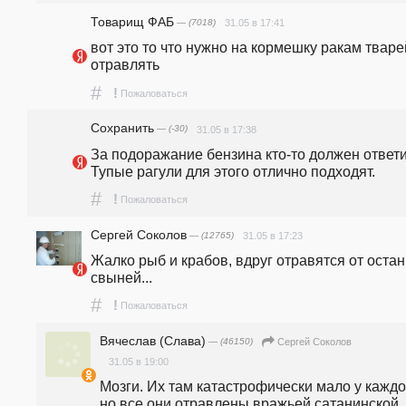
Товарищ ФАБ
— (7018)
31.05 в 17:41
вот это то что нужно на кормешку ракам тварей
отравлять
#
!
Пожаловаться
Сохранить
— (-30)
31.05 в 17:38
За подоражание бензина кто-то должен ответит
Тупые рагули для этого отлично подходят.
#
!
Пожаловаться
Сергей Соколов
— (12765)
31.05 в 17:23
Жалко рыб и крабов, вдруг отравятся от остан
свыней...
#
!
Пожаловаться
Вячеслав (Слава)
— (46150)
Сергей Соколов
31.05 в 19:00
Мозги. Их там катастрофически мало у каждог
но все они отравлены вражьей сатанинской 